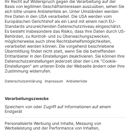
Drogeriemarkt Müller
Freiburg im Breisgau
Pinsamania
Freiburg im Breisgau