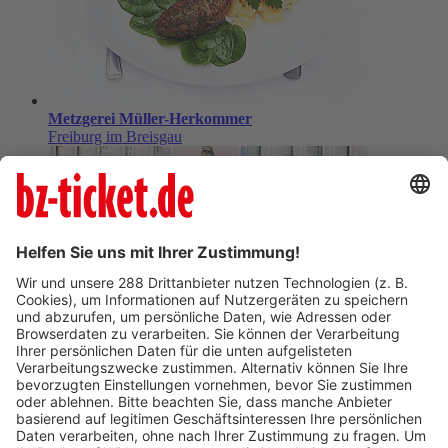
Metzgerei Müller-Herkommer
Freiburg im Breisgau
Löwen-Apotheke
Freiburg im Breisgau