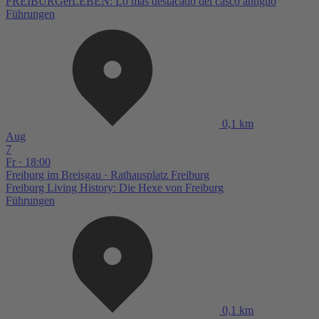
FREIBURGerLEBEN: Lo más destacado del casco antiguo
Führungen
0,1 km
Aug
7
Fr · 18:00
Freiburg im Breisgau
· Rathausplatz Freiburg
Freiburg Living History: Die Hexe von Freiburg
Führungen
0,1 km