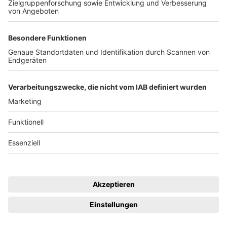
Souvenirladen Schwarzundwald
Freiburg im Breisgau