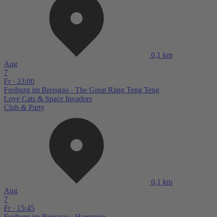
0,1 km
Aug
7
Fr · 23:00
Freiburg im Breisgau
· The Great Räng Teng Teng
Love Cats & Space Invadors
Club & Party
0,1 km
Aug
7
Fr · 15:45
Freiburg im Breisgau
· Harmonie