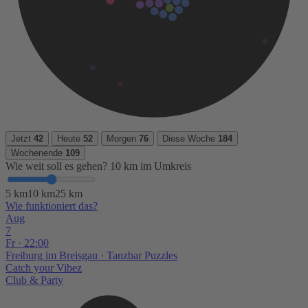
Jetzt
42
Heute
52
Morgen
76
Diese Woche
184
Wochenende
109
Wie weit soll es gehen?
10 km im Umkreis
5 km
10 km
25 km
Wie funktioniert das?
Aug
7
Fr · 22:00
Freiburg im Breisgau
· Tanzbar Puzzles
Catch your Vibez
Club & Party