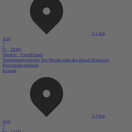
3,2 km
Aug
7
Fr · 18:00
Staufen
· FaustForum
Teilnehmerorchester des Musikcamp des Bund Deutscher
Blasmusikverbände
Klassik
3,3 km
Aug
7
Fr · 14:00