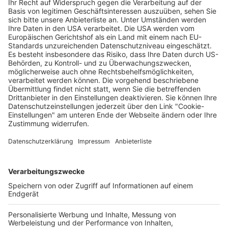
Feuerwehrhaus
Ballrechten-Dottingen
Pizzeria Adler
Sulzburg