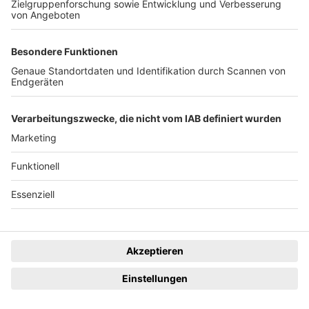
Rathaus
Sulzburg
Scheibenfeuerplatz
Ballrechten-Dottingen