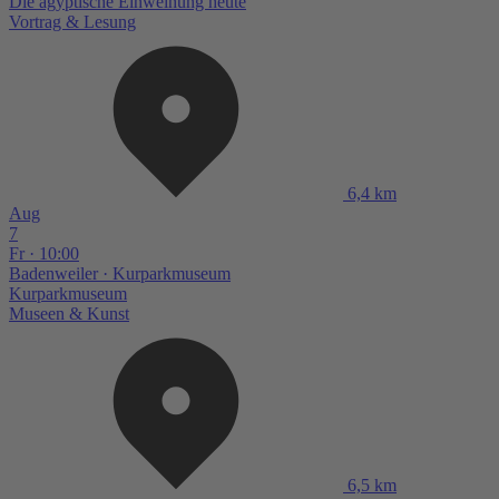
Die ägyptische Einweihung heute
Vortrag & Lesung
6,4 km
Aug
7
Fr · 10:00
Badenweiler
· Kurparkmuseum
Kurparkmuseum
Museen & Kunst
6,5 km