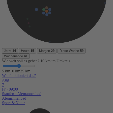
Jetzt
14
Heute
15
Morgen
29
Diese Woche
59
Wochenende
41
Wie weit soll es gehen?
10 km im Umkreis
5 km
10 km
25 km
Wie funktioniert das?
Aug
7
Fr · 09:00
Staufen
· Alemannenbad
Alemannenbad
Sport & Natur