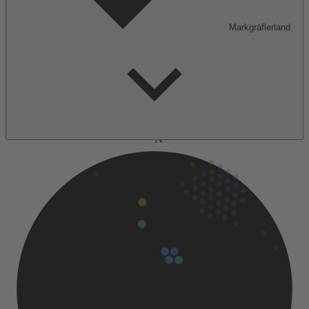
Markgräflerland
N
14