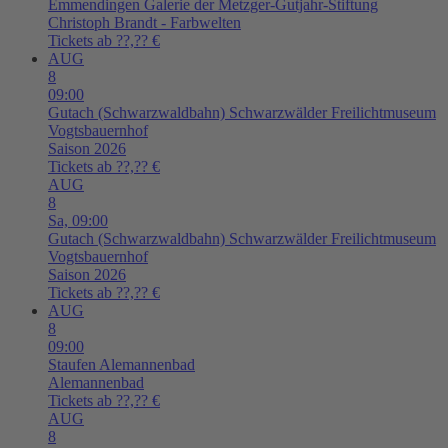
Emmendingen
Galerie der Metzger-Gutjahr-Stiftung
Christoph Brandt - Farbwelten
Tickets ab ??,?? €
AUG
8
09:00
Gutach (Schwarzwaldbahn)
Schwarzwälder Freilichtmuseum
Vogtsbauernhof
Saison 2026
Tickets ab ??,?? €
AUG
8
Sa,
09:00
Gutach (Schwarzwaldbahn)
Schwarzwälder Freilichtmuseum
Vogtsbauernhof
Saison 2026
Tickets ab ??,?? €
AUG
8
09:00
Staufen
Alemannenbad
Alemannenbad
Tickets ab ??,?? €
AUG
8