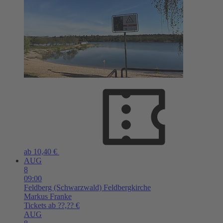
ab 10,40 €
AUG
8
09:00
Feldberg (Schwarzwald)
Feldbergkirche
Markus Franke
Tickets ab ??,?? €
AUG