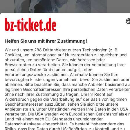
BZ-Card
Freiburg im Breisgau
Berliner Barock Solisten
18. Februar 2027
Termin eintragen