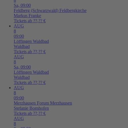
8
Sa,
09:00
Feldberg (Schwarzwald)
Feldbergkirche
Markus Franke
Tickets ab ??,?? €
AUG
8
09:00
Löffingen
Waldbad
Waldbad
Tickets ab ??,?? €
AUG
8
Sa,
09:00
Löffingen
Waldbad
Waldbad
Tickets ab ??,?? €
AUG
8
09:00
Merzhausen
Forum Merzhausen
Stefanie Bornhofen
Tickets ab ??,?? €
AUG
8