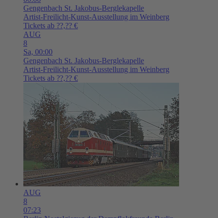
Gengenbach
St. Jakobus-Berglekapelle
Artist-Freilicht-Kunst-Ausstellung im Weinberg
Tickets ab ??,?? €
AUG
8
Sa,
00:00
Gengenbach
St. Jakobus-Berglekapelle
Artist-Freilicht-Kunst-Ausstellung im Weinberg
Tickets ab ??,?? €
AUG
8
07:23