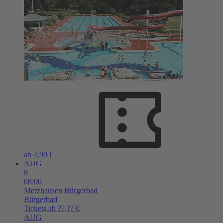
ab 4,90 €
AUG
8
08:00
Merzhausen
Bürgerbad
Bürgerbad
Tickets ab ??,?? €
AUG