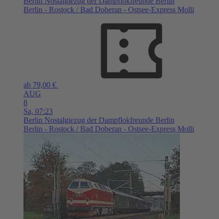
Berlin
Nostalgiezug der Dampflokfreunde Berlin
Berlin - Rostock / Bad Doberan - Ostsee-Express Molli
ab 79,00 €
AUG
8
Sa,
07:23
Berlin
Nostalgiezug der Dampflokfreunde Berlin
Berlin - Rostock / Bad Doberan - Ostsee-Express Molli