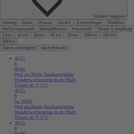
Standort freigeben
Freiburg
Basel
Ortenau
Lörrach
Emmendingen
Waldshut
Hochschwarzwald
Markgräflerland
Kaiserstuhl
Elsass & Straßburg
5 km
10 km
25 km
50 km
75 km
100 km
200 km
500 km
Datum aufsteigend
Nach Relevanz
AUG
8
00:00
Weil am Rhein
Sparkassenplatz
Wanderwochenende in der Pfalz
Tickets ab ??,?? €
AUG
8
Sa,
00:00
Weil am Rhein
Sparkassenplatz
Wanderwochenende in der Pfalz
Tickets ab ??,?? €
AUG
8
00:00