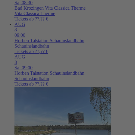
Sa,
08:30
Bad Krozingen
Vita Classica Therme
Vita Classica Therme
Tickets ab ??,?? €
AUG
8
09:00
Horben
Talstation Schauinslandbahn
Schauinslandbahn
Tickets ab ??,?? €
AUG
8
Sa,
09:00
Horben
Talstation Schauinslandbahn
Schauinslandbahn
Tickets ab ??,?? €