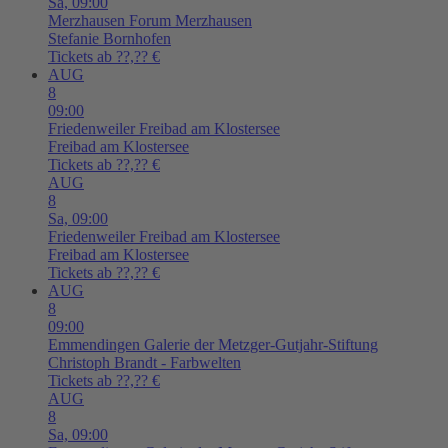
Sa,
09:00
Merzhausen
Forum Merzhausen
Stefanie Bornhofen
Tickets ab ??,?? €
AUG
8
09:00
Friedenweiler
Freibad am Klostersee
Freibad am Klostersee
Tickets ab ??,?? €
AUG
8
Sa,
09:00
Friedenweiler
Freibad am Klostersee
Freibad am Klostersee
Tickets ab ??,?? €
AUG
8
09:00
Emmendingen
Galerie der Metzger-Gutjahr-Stiftung
Christoph Brandt - Farbwelten
Tickets ab ??,?? €
AUG
8
Sa,
09:00