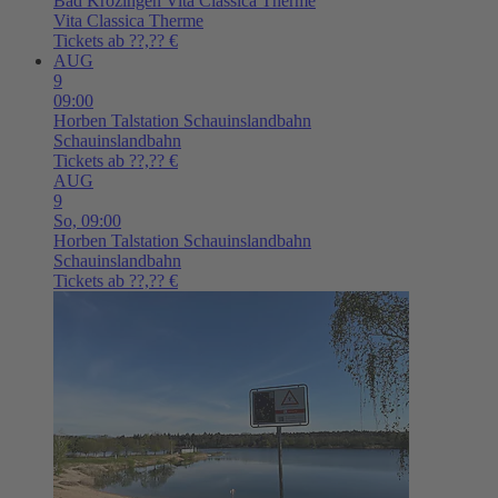
Bad Krozingen
Vita Classica Therme
Vita Classica Therme
Tickets ab ??,?? €
AUG
9
09:00
Horben
Talstation Schauinslandbahn
Schauinslandbahn
Tickets ab ??,?? €
AUG
9
So,
09:00
Horben
Talstation Schauinslandbahn
Schauinslandbahn
Tickets ab ??,?? €