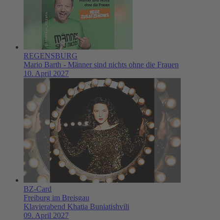
REGENSBURG
Mario Barth - Männer sind nichts ohne die Frauen
10. April 2027
BZ-Card
Freiburg im Breisgau
Klavierabend Khatia Buniatishvili
09. April 2027