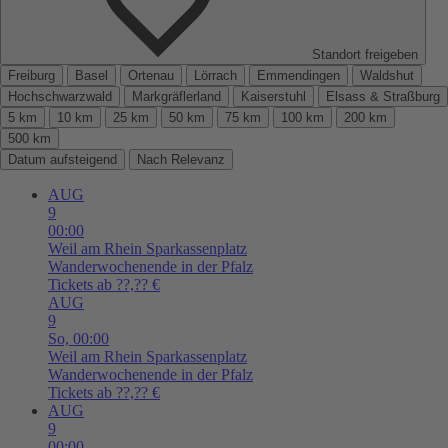
Standort freigeben
Freiburg
Basel
Ortenau
Lörrach
Emmendingen
Waldshut
Hochschwarzwald
Markgräflerland
Kaiserstuhl
Elsass & Straßburg
5 km
10 km
25 km
50 km
75 km
100 km
200 km
500 km
Datum aufsteigend
Nach Relevanz
AUG
9
00:00
Weil am Rhein
Sparkassenplatz
Wanderwochenende in der Pfalz
Tickets ab ??,?? €
AUG
9
So,
00:00
Weil am Rhein
Sparkassenplatz
Wanderwochenende in der Pfalz
Tickets ab ??,?? €
AUG
9
00:00