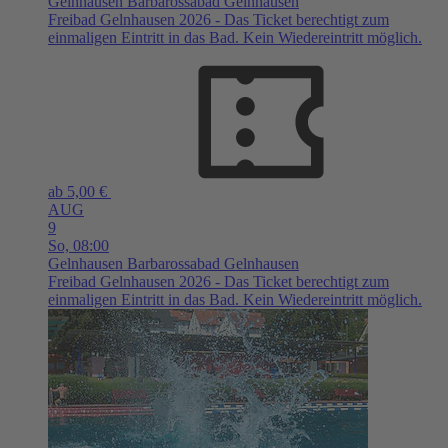
Gelnhausen
Barbarossabad Gelnhausen
Freibad Gelnhausen 2026 - Das Ticket berechtigt zum
einmaligen Eintritt in das Bad. Kein Wiedereintritt möglich.
ab 5,00 €
AUG
9
So,
08:00
Gelnhausen
Barbarossabad Gelnhausen
Freibad Gelnhausen 2026 - Das Ticket berechtigt zum
einmaligen Eintritt in das Bad. Kein Wiedereintritt möglich.