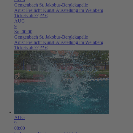
Gengenbach
St. Jakobus-Berglekapelle
Artist-Freilicht-Kunst-Ausstellung im Weinberg
Tickets ab ??,?? €
AUG
9
So,
00:00
Gengenbach
St. Jakobus-Berglekapelle
Artist-Freilicht-Kunst-Ausstellung im Weinberg
Tickets ab ??,?? €
AUG
9
08:00