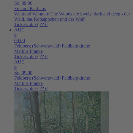
So,
09:00
Freiamt
Kurhaus
Waltraud Wengert: The Woods are lovely, dark and deep - der
Wald, das Rotkäppchen und der Wolf
Tickets ab ??,?? €
AUG
9
09:00
Feldberg (Schwarzwald)
Feldbergkirche
Markus Franke
Tickets ab ??,?? €
AUG
9
So,
09:00
Feldberg (Schwarzwald)
Feldbergkirche
Markus Franke
Tickets ab ??,?? €