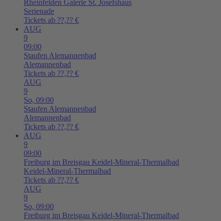
Rheinfelden
Galerie St. Josefshaus
Serienade
Tickets ab ??,?? €
AUG
9
09:00
Staufen
Alemannenbad
Alemannenbad
Tickets ab ??,?? €
AUG
9
So,
09:00
Staufen
Alemannenbad
Alemannenbad
Tickets ab ??,?? €
AUG
9
09:00
Freiburg im Breisgau
Keidel-Mineral-Thermalbad
Keidel-Mineral-Thermalbad
Tickets ab ??,?? €
AUG
9
So,
09:00
Freiburg im Breisgau
Keidel-Mineral-Thermalbad