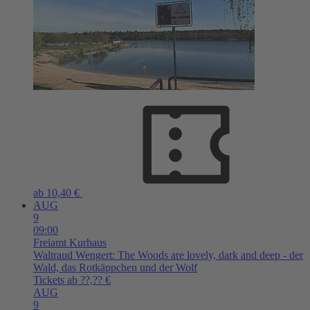
ab 10,40 €
AUG
9
09:00
Freiamt
Kurhaus
Waltraud Wengert: The Woods are lovely, dark and deep - der
Wald, das Rotkäppchen und der Wolf
Tickets ab ??,?? €
AUG
9