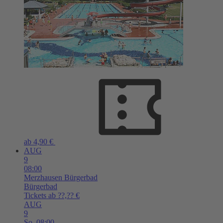
ab 4,90 €
AUG
9
08:00
Merzhausen
Bürgerbad
Bürgerbad
Tickets ab ??,?? €
AUG
9
So,
08:00