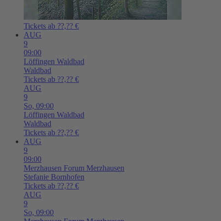
Tickets ab ??,?? €
AUG
9
09:00
Löffingen
Waldbad
Waldbad
Tickets ab ??,?? €
AUG
9
So,
09:00
Löffingen
Waldbad
Waldbad
Tickets ab ??,?? €
AUG
9
09:00
Merzhausen
Forum Merzhausen
Stefanie Bornhofen
Tickets ab ??,?? €
AUG
9
So,
09:00