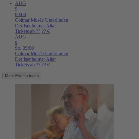
AUG
9
09:00
Colmar
Musée Unterlinden
Der Isenheimer Altar
Tickets ab ??,?? €
AUG
9
So,
09:00
Colmar
Musée Unterlinden
Der Isenheimer Altar
Tickets ab ??,?? €
Mehr Events laden