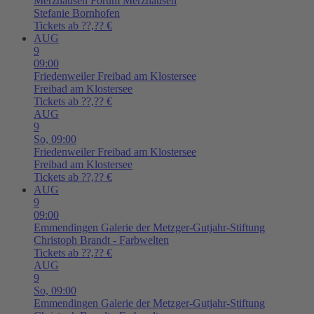
Merzhausen
Forum Merzhausen
Stefanie Bornhofen
Tickets ab ??,?? €
AUG
9
09:00
Friedenweiler
Freibad am Klostersee
Freibad am Klostersee
Tickets ab ??,?? €
AUG
9
So,
09:00
Friedenweiler
Freibad am Klostersee
Freibad am Klostersee
Tickets ab ??,?? €
AUG
9
09:00
Emmendingen
Galerie der Metzger-Gutjahr-Stiftung
Christoph Brandt - Farbwelten
Tickets ab ??,?? €
AUG
9
So,
09:00
Emmendingen
Galerie der Metzger-Gutjahr-Stiftung