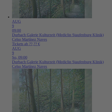
AUG
9
09:00
Durbach
Galerie Kulturzeit (Mediclin Staufenburg Klinik)
Celso Martínez Naves
Tickets ab ??,?? €
AUG
9
So,
09:00
Durbach
Galerie Kulturzeit (Mediclin Staufenburg Klinik)
Celso Martínez Naves