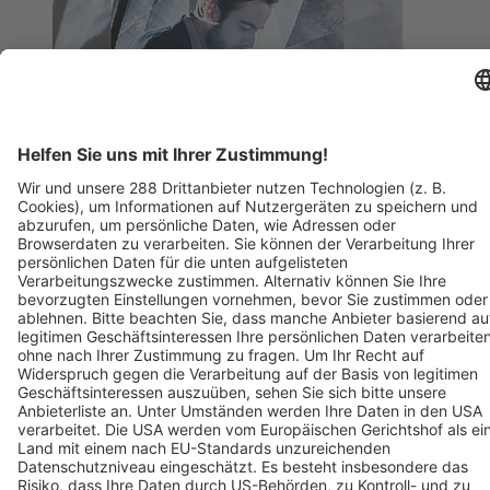
BZ-Card
Freiburg im Breisgau
Berliner Barock Solisten
18. Februar 2027