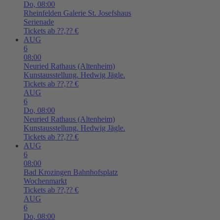
Do,
08:00
Rheinfelden
Galerie St. Josefshaus
Serienade
Tickets ab ??,?? €
AUG
6
08:00
Neuried
Rathaus (Altenheim)
Kunstausstellung. Hedwig Jägle.
Tickets ab ??,?? €
AUG
6
Do,
08:00
Neuried
Rathaus (Altenheim)
Kunstausstellung. Hedwig Jägle.
Tickets ab ??,?? €
AUG
6
08:00
Bad Krozingen
Bahnhofsplatz
Wochenmarkt
Tickets ab ??,?? €
AUG
6
Do,
08:00