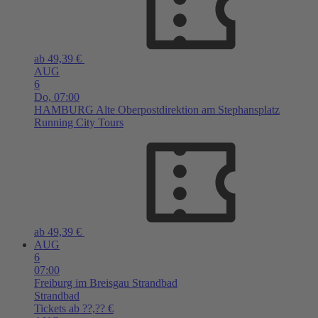
ab 49,39 €
AUG
6
Do,
07:00
HAMBURG
Alte Oberpostdirektion am Stephansplatz
Running City Tours
ab 49,39 €
AUG
6
07:00
Freiburg im Breisgau
Strandbad
Strandbad
Tickets ab ??,?? €