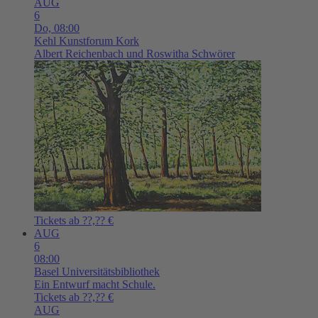
AUG
6
Do,
08:00
Kehl
Kunstforum Kork
Albert Reichenbach und Roswitha Schwörer
Tickets ab ??,?? €
AUG
6
08:00
Basel
Universitätsbibliothek
Ein Entwurf macht Schule.
Tickets ab ??,?? €
AUG