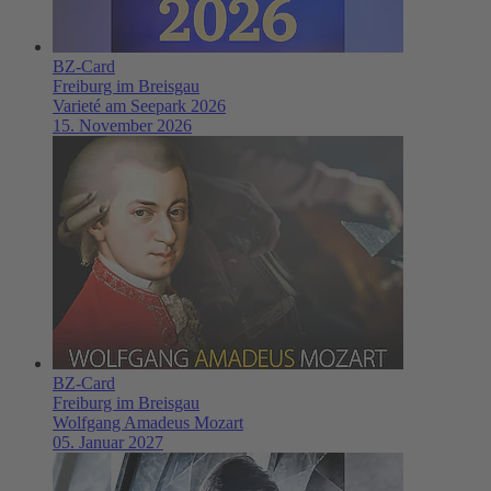
BZ-Card
Freiburg im Breisgau
Varieté am Seepark 2026
15. November 2026
BZ-Card
Freiburg im Breisgau
Wolfgang Amadeus Mozart
05. Januar 2027