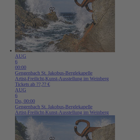
AUG
6
00:00
Gengenbach
St. Jakobus-Berglekapelle
Artist-Freilicht-Kunst-Ausstellung im Weinberg
Tickets ab ??,?? €
AUG
6
Do,
00:00
Gengenbach
St. Jakobus-Berglekapelle
Artist-Freilicht-Kunst-Ausstellung im Weinberg