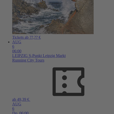
Tickets ab ??,?? €
AUG
6
06:00
LEIPZIG
S-Punkt Leipzig Markt
Running City Tours
ab 49,39 €
AUG
6
Do,
06:00