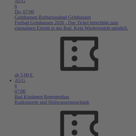
AUG
6
Do,
07:00
Gelnhausen
Barbarossabad Gelnhausen
Freibad Gelnhausen 2026 - Das Ticket berechtigt zum
einmaligen Eintritt in das Bad. Kein Wiedereintritt möglich.
ab 5,00 €
AUG
6
07:00
Bad Kissingen
Regentenbau
Kurkonzerte und Heilwasserausschank