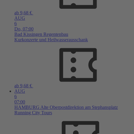
ab 9,68 €
AUG
6
Do,
07:00
Bad Kissingen
Regentenbau
Kurkonzerte und Heilwasserausschank
ab 9,68 €
AUG
6
07:00
HAMBURG
Alte Oberpostdirektion am Stephansplatz
Running City Tours