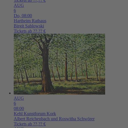
Tickets ab ??,?? €
AUG
6
Do,
08:00
Hartheim
Rathaus
Birgit Sablowski
Tickets ab ??,?? €
AUG
6
08:00
Kehl
Kunstforum Kork
Albert Reichenbach und Roswitha Schwörer
Tickets ab ??,?? €