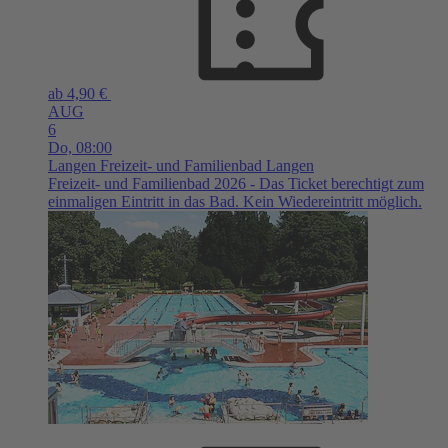
ab 4,90 €
AUG
6
Do,
08:00
Langen
Freizeit- und Familienbad Langen
Freizeit- und Familienbad 2026 - Das Ticket berechtigt zum
einmaligen Eintritt in das Bad. Kein Wiedereintritt möglich.