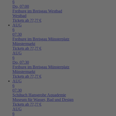
6
Do,
07:00
Freiburg im Breisgau
Westbad
Westbad
Tickets ab ??,?? €
AUG
6
07:30
Freiburg im Breisgau
Münsterplatz
Münstermarkt
Tickets ab ??,?? €
AUG
6
Do,
07:30
Freiburg im Breisgau
Münsterplatz
Münstermarkt
Tickets ab ??,?? €
AUG
6
07:30
Schiltach
Hansgrohe Aquademie
Museum für Wasser, Bad und Design
Tickets ab ??,?? €
AUG
6