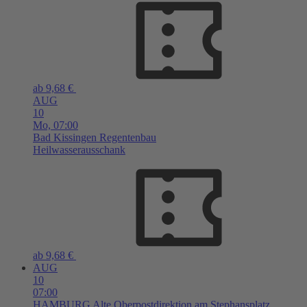
ab 9,68 €
AUG
10
Mo,
07:00
Bad Kissingen
Regentenbau
Heilwasserausschank
ab 9,68 €
AUG
10
07:00
HAMBURG
Alte Oberpostdirektion am Stephansplatz