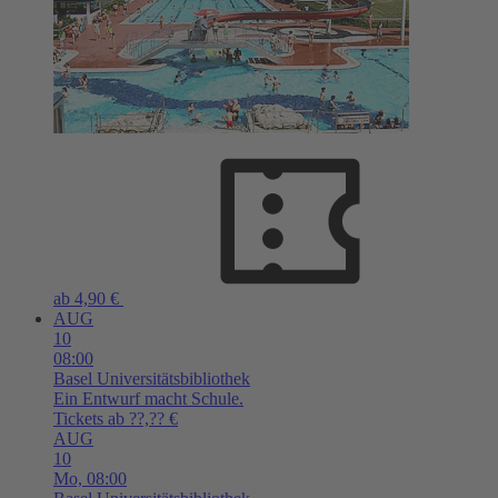
ab 4,90 €
AUG
10
08:00
Basel
Universitätsbibliothek
Ein Entwurf macht Schule.
Tickets ab ??,?? €
AUG
10
Mo,
08:00