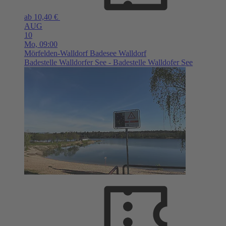
ab 10,40 €
AUG
10
Mo,
09:00
Mörfelden-Walldorf
Badesee Walldorf
Badestelle Walldorfer See - Badestelle Walldofer See