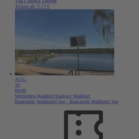
Vita Classica Therme
Tickets ab ??,?? €
AUG
10
09:00
Mörfelden-Walldorf
Badesee Walldorf
Badestelle Walldorfer See - Badestelle Walldofer See