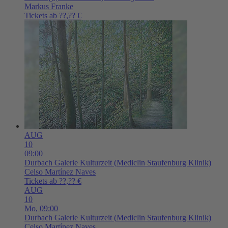
Markus Franke
Tickets ab ??,?? €
AUG
10
09:00
Durbach
Galerie Kulturzeit (Mediclin Staufenburg Klinik)
Celso Martínez Naves
Tickets ab ??,?? €
AUG
10
Mo,
09:00
Durbach
Galerie Kulturzeit (Mediclin Staufenburg Klinik)
Celso Martínez Naves