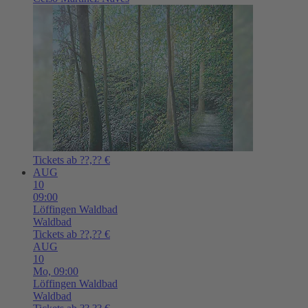
Tickets ab ??,?? €
AUG
10
09:00
Löffingen
Waldbad
Waldbad
Tickets ab ??,?? €
AUG
10
Mo,
09:00
Löffingen
Waldbad
Waldbad