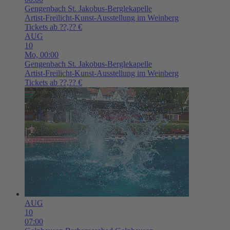
Gengenbach
St. Jakobus-Berglekapelle
Artist-Freilicht-Kunst-Ausstellung im Weinberg
Tickets ab ??,?? €
AUG
10
Mo,
00:00
Gengenbach
St. Jakobus-Berglekapelle
Artist-Freilicht-Kunst-Ausstellung im Weinberg
Tickets ab ??,?? €
AUG
10
07:00