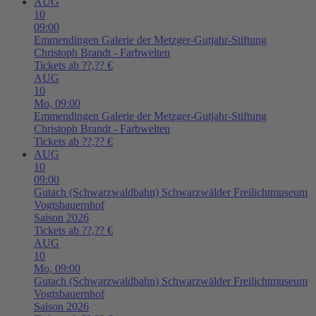
AUG
10
09:00
Emmendingen
Galerie der Metzger-Gutjahr-Stiftung
Christoph Brandt - Farbwelten
Tickets ab ??,?? €
AUG
10
Mo,
09:00
Emmendingen
Galerie der Metzger-Gutjahr-Stiftung
Christoph Brandt - Farbwelten
Tickets ab ??,?? €
AUG
10
09:00
Gutach (Schwarzwaldbahn)
Schwarzwälder Freilichtmuseum
Vogtsbauernhof
Saison 2026
Tickets ab ??,?? €
AUG
10
Mo,
09:00
Gutach (Schwarzwaldbahn)
Schwarzwälder Freilichtmuseum
Vogtsbauernhof
Saison 2026