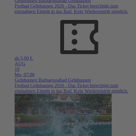
Gelnhausen
Barbarossabad Gelnhausen
Freibad Gelnhausen 2026 - Das Ticket berechtigt zum
einmaligen Eintritt in das Bad. Kein Wiedereintritt möglich.
ab 5,00 €
AUG
10
Mo,
07:00
Gelnhausen
Barbarossabad Gelnhausen
Freibad Gelnhausen 2026 - Das Ticket berechtigt zum
einmaligen Eintritt in das Bad. Kein Wiedereintritt möglich.