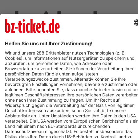
Deine Region. Deine Events.
BZ-Card
schnapp.de
Kontakt
Mediadaten
Datenschutz
Cookie-Einstellungen
Impressum
+49 761 496 8888
Tickethotline Mo–Fr: 9–12 Uhr
System