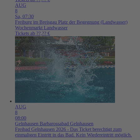
AUG
8
Sa,
07:30
Freiburg im Breisgau
Platz der Begegnung (Landwasser)
Wochenmarkt Landwasser
Tickets ab ??,?? €
AUG
8
08:00
Gelnhausen
Barbarossabad Gelnhausen
Freibad Gelnhausen 2026 - Das Ticket berechtigt zum
einmaligen Eintritt in das Bad. Kein Wiedereintritt möglich.