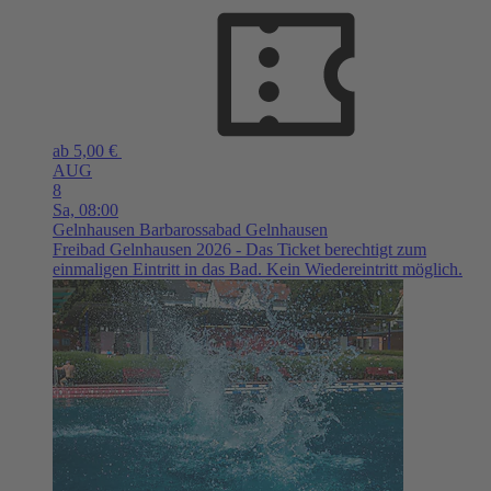
ab 5,00 €
AUG
8
Sa,
08:00
Gelnhausen
Barbarossabad Gelnhausen
Freibad Gelnhausen 2026 - Das Ticket berechtigt zum
einmaligen Eintritt in das Bad. Kein Wiedereintritt möglich.