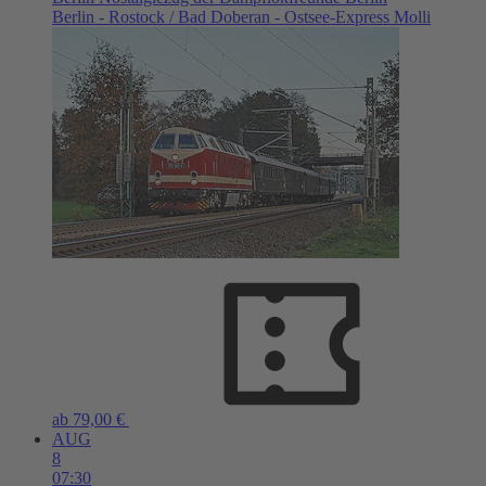
Berlin - Rostock / Bad Doberan - Ostsee-Express Molli
ab 79,00 €
AUG
8
07:30