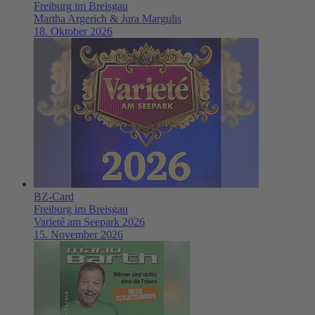
Freiburg im Breisgau
Martha Argerich & Jura Margulis
18. Oktober 2026
BZ-Card
Freiburg im Breisgau
Varieté am Seepark 2026
15. November 2026