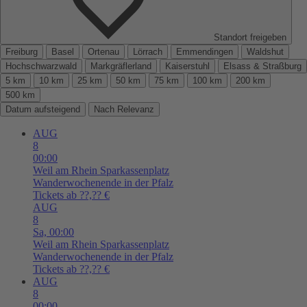
Standort freigeben
Freiburg
Basel
Ortenau
Lörrach
Emmendingen
Waldshut
Hochschwarzwald
Markgräflerland
Kaiserstuhl
Elsass & Straßburg
5 km
10 km
25 km
50 km
75 km
100 km
200 km
500 km
Datum aufsteigend
Nach Relevanz
AUG
8
00:00
Weil am Rhein
Sparkassenplatz
Wanderwochenende in der Pfalz
Tickets ab ??,?? €
AUG
8
Sa,
00:00
Weil am Rhein
Sparkassenplatz
Wanderwochenende in der Pfalz
Tickets ab ??,?? €
AUG
8
00:00