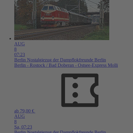
AUG
8
07:23
Berlin
Nostalgiezug der Dampflokfreunde Berlin
Berlin - Rostock / Bad Doberan - Ostsee-Express Molli
ab 79,00 €
AUG
8
Sa,
07:23
Berlin
Nostalgiezug der Dampflokfreunde Berlin