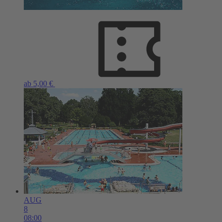
ab 5,00 €
AUG
8
08:00