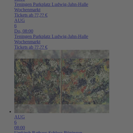
Teningen
Parkplatz Ludwig-Jahn-Halle
Wochenmarkt
Tickets ab ??,?? €
AUG
6
Do,
08:00
Teningen
Parkplatz Ludwig-Jahn-Halle
Wochenmarkt
Tickets ab ??,?? €
AUG
6
08:00
Umkirch
Rathaus Schloss Büningen