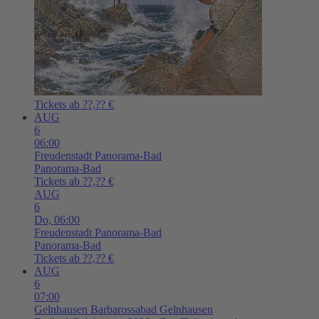
Tickets ab ??,?? €
AUG
6
06:00
Freudenstadt
Panorama-Bad
Panorama-Bad
Tickets ab ??,?? €
AUG
6
Do,
06:00
Freudenstadt
Panorama-Bad
Panorama-Bad
Tickets ab ??,?? €
AUG
6
07:00
Gelnhausen
Barbarossabad Gelnhausen