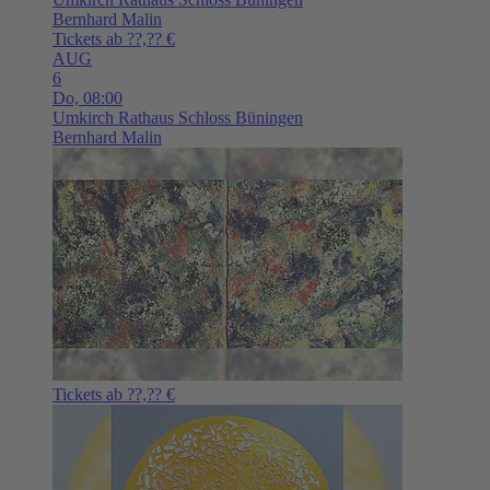
Bernhard Malin
Tickets ab ??,?? €
AUG
6
Do,
08:00
Umkirch
Rathaus Schloss Büningen
Bernhard Malin
Tickets ab ??,?? €