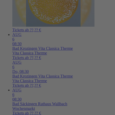
Tickets ab ??,?? €
AUG
6
08:30
Bad Krozingen
Vita Classica Therme
Vita Classica Therme
Tickets ab ??,?? €
AUG
6
Do,
08:30
Bad Krozingen
Vita Classica Therme
Vita Classica Therme
Tickets ab ??,?? €
AUG
6
08:30
Bad Säckingen
Rathaus Wallbach
Wochenmarkt
Tickets ab ??,?? €