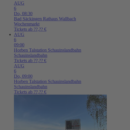
AUG
6
Do,
08:30
Bad Säckingen
Rathaus Wallbach
Wochenmarkt
Tickets ab ??,?? €
AUG
6
09:00
Horben
Talstation Schauinslandbahn
Schauinslandbahn
Tickets ab ??,?? €
AUG
6
Do,
09:00
Horben
Talstation Schauinslandbahn
Schauinslandbahn
Tickets ab ??,?? €