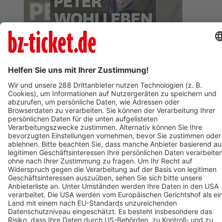
BZ-Card
Freiburg im Breisgau
MUNDOLOGIA: Peter Wohlleben live - Das geheime Leben
der Bäume
28. Januar 2027
BZ-Card
Freiburg im Breisgau
Berliner Barock Solisten
18. Februar 2027