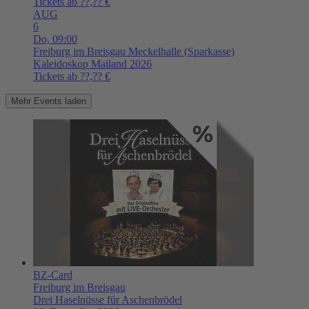
Tickets ab ??,?? €
AUG
6
Do,
09:00
Freiburg im Breisgau
Meckelhalle (Sparkasse)
Kaleidoskop Mailand 2026
Tickets ab ??,?? €
Mehr Events laden
BZ-Card
Freiburg im Breisgau
Drei Haselnüsse für Aschenbrödel