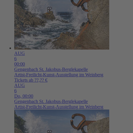
AUG
6
00:00
Gengenbach
St. Jakobus-Berglekapelle
Artist-Freilicht-Kunst-Ausstellung im Weinberg
Tickets ab ??,?? €
AUG
6
Do,
00:00
Gengenbach
St. Jakobus-Berglekapelle
Artist-Freilicht-Kunst-Ausstellung im Weinberg