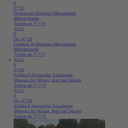
6
07:30
Freiburg im Breisgau
Münsterplatz
Münstermarkt
Tickets ab ??,?? €
AUG
6
Do,
07:30
Freiburg im Breisgau
Münsterplatz
Münstermarkt
Tickets ab ??,?? €
AUG
6
07:30
Schiltach
Hansgrohe Aquademie
Museum für Wasser, Bad und Design
Tickets ab ??,?? €
AUG
6
Do,
07:30
Schiltach
Hansgrohe Aquademie
Museum für Wasser, Bad und Design
Tickets ab ??,?? €