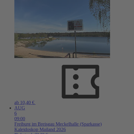
ab 10,40 €
AUG
6
09:00
Freiburg im Breisgau
Meckelhalle (Sparkasse)
Kaleidoskop Mailand 2026