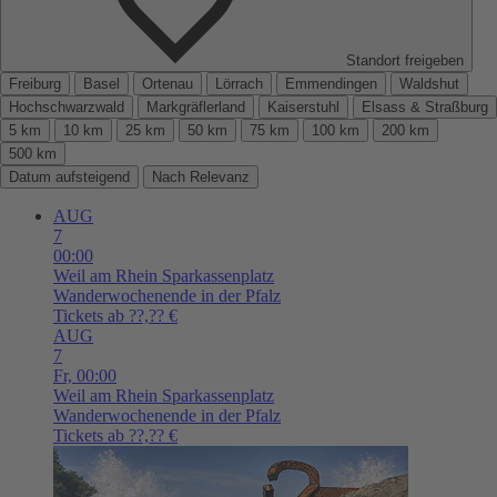
Standort freigeben
Freiburg
Basel
Ortenau
Lörrach
Emmendingen
Waldshut
Hochschwarzwald
Markgräflerland
Kaiserstuhl
Elsass & Straßburg
5 km
10 km
25 km
50 km
75 km
100 km
200 km
500 km
Datum aufsteigend
Nach Relevanz
AUG
7
00:00
Weil am Rhein
Sparkassenplatz
Wanderwochenende in der Pfalz
Tickets ab ??,?? €
AUG
7
Fr,
00:00
Weil am Rhein
Sparkassenplatz
Wanderwochenende in der Pfalz
Tickets ab ??,?? €