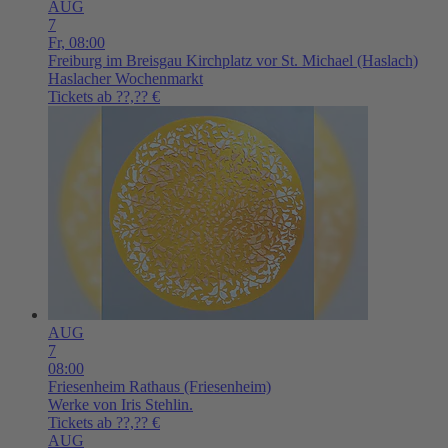
AUG
7
Fr,
08:00
Freiburg im Breisgau
Kirchplatz vor St. Michael (Haslach)
Haslacher Wochenmarkt
Tickets ab ??,?? €
AUG
7
08:00
Friesenheim
Rathaus (Friesenheim)
Werke von Iris Stehlin.
Tickets ab ??,?? €
AUG