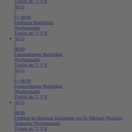
Tickets ab ??,?? €
AUG
7
Fr,
08:00
Müllheim
Marktplatz
Wochenmarkt
Tickets ab ??,?? €
AUG
7
08:00
Emmendingen
Marktplatz
Wochenmarkt
Tickets ab ??,?? €
AUG
7
Fr,
08:00
Emmendingen
Marktplatz
Wochenmarkt
Tickets ab ??,?? €
AUG
7
08:00
Freiburg im Breisgau
Kirchplatz vor St. Michael (Haslach)
Haslacher Wochenmarkt
Tickets ab ??,?? €