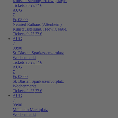
Kunstausstellung. Hedwig Jägle.
Tickets ab ??,?? €
AUG
7
Fr,
08:00
Neuried
Rathaus (Altenheim)
Kunstausstellung. Hedwig Jägle.
Tickets ab ??,?? €
AUG
7
08:00
St. Blasien
Sparkassenvorplatz
Wochenmarkt
Tickets ab ??,?? €
AUG
7
Fr,
08:00
St. Blasien
Sparkassenvorplatz
Wochenmarkt
Tickets ab ??,?? €
AUG
7
08:00
Müllheim
Marktplatz
Wochenmarkt