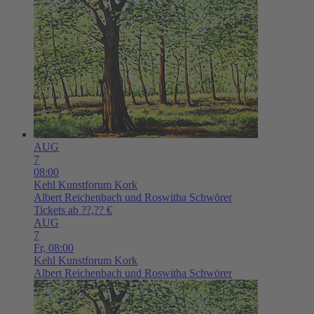
AUG
7
08:00
Kehl
Kunstforum Kork
Albert Reichenbach und Roswitha Schwörer
Tickets ab ??,?? €
AUG
7
Fr,
08:00
Kehl
Kunstforum Kork
Albert Reichenbach und Roswitha Schwörer