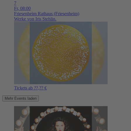
7
Fr,
08:00
Friesenheim
Rathaus (Friesenheim)
Werke von Iris Stehlin.
Tickets ab ??,?? €
Mehr Events laden