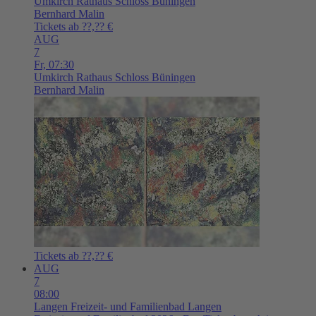
Umkirch
Rathaus Schloss Büningen
Bernhard Malin
Tickets ab ??,?? €
AUG
7
Fr,
07:30
Umkirch
Rathaus Schloss Büningen
Bernhard Malin
Tickets ab ??,?? €
AUG
7
08:00
Langen
Freizeit- und Familienbad Langen