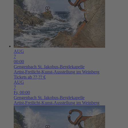
AUG
7
00:00
Gengenbach
St. Jakobus-Berglekapelle
Artist-Freilicht-Kunst-Ausstellung im Weinberg
Tickets ab ??,?? €
AUG
7
Fr,
00:00
Gengenbach
St. Jakobus-Berglekapelle
Artist-Freilicht-Kunst-Ausstellung im Weinberg