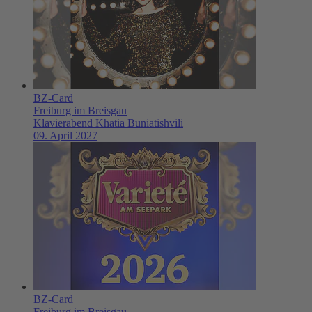
BZ-Card
Freiburg im Breisgau
Klavierabend Khatia Buniatishvili
09. April 2027
BZ-Card
Freiburg im Breisgau