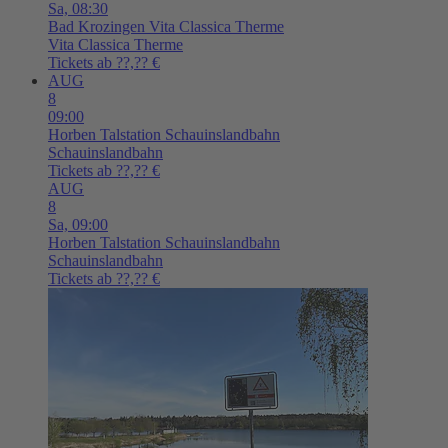
Sa,
08:30
Bad Krozingen
Vita Classica Therme
Vita Classica Therme
Tickets ab ??,?? €
AUG
8
09:00
Horben
Talstation Schauinslandbahn
Schauinslandbahn
Tickets ab ??,?? €
AUG
8
Sa,
09:00
Horben
Talstation Schauinslandbahn
Schauinslandbahn
Tickets ab ??,?? €