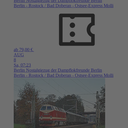
Berlin
Nostalgiezug der Dampflokfreunde Berlin
Berlin - Rostock / Bad Doberan - Ostsee-Express Molli
ab 79,00 €
AUG
8
Sa,
07:23
Berlin
Nostalgiezug der Dampflokfreunde Berlin
Berlin - Rostock / Bad Doberan - Ostsee-Express Molli