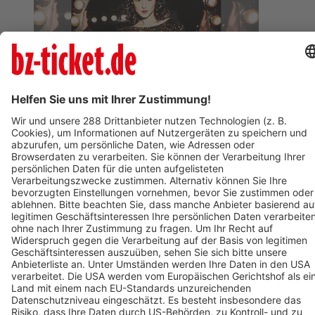
BZ-Card
Freiburg im Breisgau
Klavierabend Khatia Buniatishvili
09. April 2027
Termin eintragen