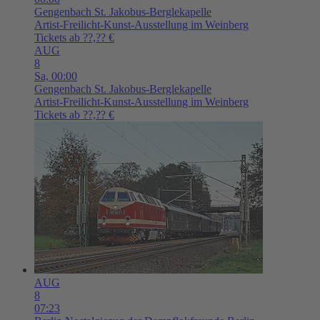
Gengenbach
St. Jakobus-Berglekapelle
Artist-Freilicht-Kunst-Ausstellung im Weinberg
Tickets ab ??,?? €
AUG
8
Sa,
00:00
Gengenbach
St. Jakobus-Berglekapelle
Artist-Freilicht-Kunst-Ausstellung im Weinberg
Tickets ab ??,?? €
AUG
8
07:23