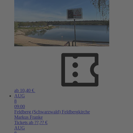
ab 10,40 €
AUG
8
09:00
Feldberg (Schwarzwald)
Feldbergkirche
Markus Franke
Tickets ab ??,?? €
AUG