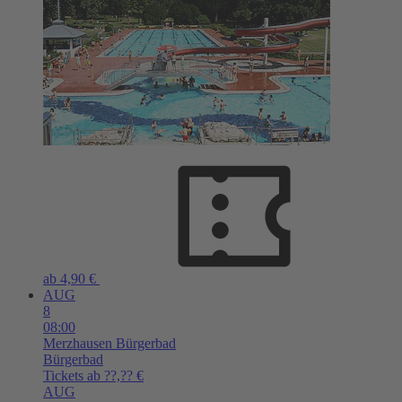
ab 4,90 €
AUG
8
08:00
Merzhausen
Bürgerbad
Bürgerbad
Tickets ab ??,?? €
AUG