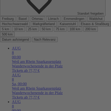
Standort freigeben
Freiburg
Basel
Ortenau
Lörrach
Emmendingen
Waldshut
Hochschwarzwald
Markgräflerland
Kaiserstuhl
Elsass & Straßburg
5 km
10 km
25 km
50 km
75 km
100 km
200 km
500 km
Datum aufsteigend
Nach Relevanz
AUG
8
00:00
Weil am Rhein
Sparkassenplatz
Wanderwochenende in der Pfalz
Tickets ab ??,?? €
AUG
8
Sa,
00:00
Weil am Rhein
Sparkassenplatz
Wanderwochenende in der Pfalz
Tickets ab ??,?? €
AUG
8
00:00