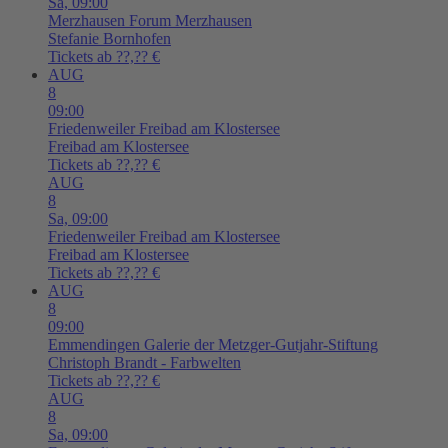
Sa,
09:00
Merzhausen
Forum Merzhausen
Stefanie Bornhofen
Tickets ab ??,?? €
AUG
8
09:00
Friedenweiler
Freibad am Klostersee
Freibad am Klostersee
Tickets ab ??,?? €
AUG
8
Sa,
09:00
Friedenweiler
Freibad am Klostersee
Freibad am Klostersee
Tickets ab ??,?? €
AUG
8
09:00
Emmendingen
Galerie der Metzger-Gutjahr-Stiftung
Christoph Brandt - Farbwelten
Tickets ab ??,?? €
AUG
8
Sa,
09:00