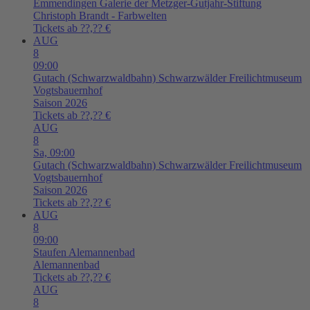
Emmendingen
Galerie der Metzger-Gutjahr-Stiftung
Christoph Brandt - Farbwelten
Tickets ab ??,?? €
AUG
8
09:00
Gutach (Schwarzwaldbahn)
Schwarzwälder Freilichtmuseum
Vogtsbauernhof
Saison 2026
Tickets ab ??,?? €
AUG
8
Sa,
09:00
Gutach (Schwarzwaldbahn)
Schwarzwälder Freilichtmuseum
Vogtsbauernhof
Saison 2026
Tickets ab ??,?? €
AUG
8
09:00
Staufen
Alemannenbad
Alemannenbad
Tickets ab ??,?? €
AUG
8