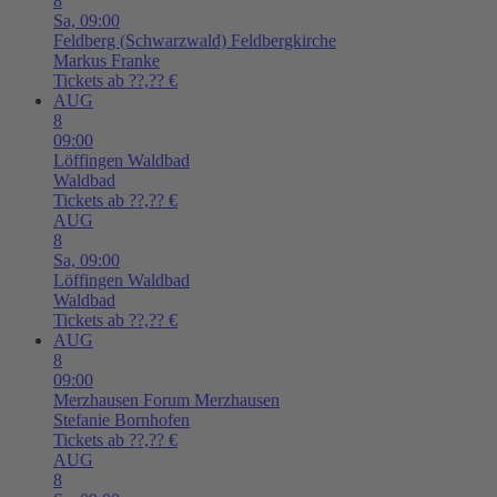
8
Sa,
09:00
Feldberg (Schwarzwald)
Feldbergkirche
Markus Franke
Tickets ab ??,?? €
AUG
8
09:00
Löffingen
Waldbad
Waldbad
Tickets ab ??,?? €
AUG
8
Sa,
09:00
Löffingen
Waldbad
Waldbad
Tickets ab ??,?? €
AUG
8
09:00
Merzhausen
Forum Merzhausen
Stefanie Bornhofen
Tickets ab ??,?? €
AUG
8