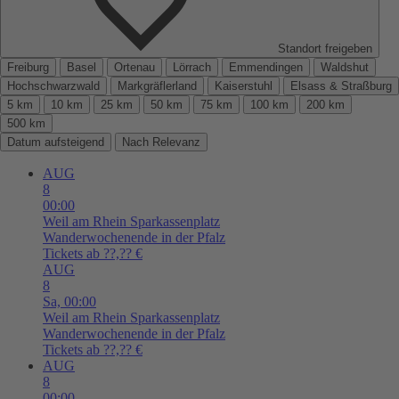
Standort freigeben
Freiburg
Basel
Ortenau
Lörrach
Emmendingen
Waldshut
Hochschwarzwald
Markgräflerland
Kaiserstuhl
Elsass & Straßburg
5 km
10 km
25 km
50 km
75 km
100 km
200 km
500 km
Datum aufsteigend
Nach Relevanz
AUG
8
00:00
Weil am Rhein
Sparkassenplatz
Wanderwochenende in der Pfalz
Tickets ab ??,?? €
AUG
8
Sa,
00:00
Weil am Rhein
Sparkassenplatz
Wanderwochenende in der Pfalz
Tickets ab ??,?? €
AUG
8
00:00