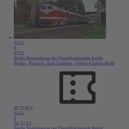
AUG
8
07:23
Berlin
Nostalgiezug der Dampflokfreunde Berlin
Berlin - Rostock / Bad Doberan - Ostsee-Express Molli
ab 79,00 €
AUG
8
Sa,
07:23
Berlin
Nostalgiezug der Dampflokfreunde Berlin