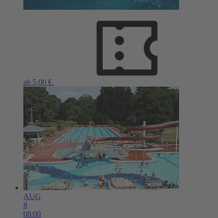
ab 5,00 €
AUG
8
08:00