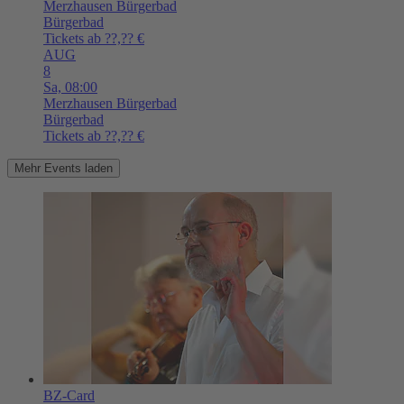
Merzhausen
Bürgerbad
Bürgerbad
Tickets ab ??,?? €
AUG
8
Sa,
08:00
Merzhausen
Bürgerbad
Bürgerbad
Tickets ab ??,?? €
Mehr Events laden
BZ-Card