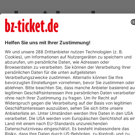
Deine Region. Deine Events.
BZ-Card
schnapp.de
Kontakt
Mediadaten
Datenschutz
Cookie-Einstellungen
Impressum
+49 761 496 8888
Tickethotline Mo–Fr: 9–12 Uhr
System