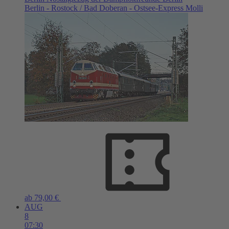
Berlin - Rostock / Bad Doberan - Ostsee-Express Molli
ab 79,00 €
AUG
8
07:30