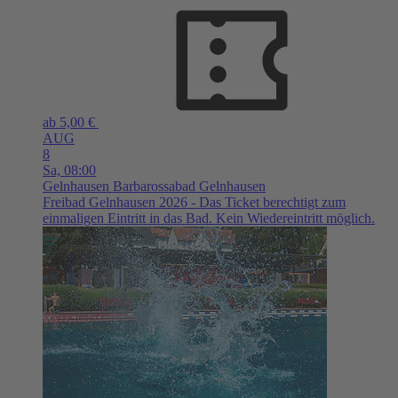
ab 5,00 €
AUG
8
Sa,
08:00
Gelnhausen
Barbarossabad Gelnhausen
Freibad Gelnhausen 2026 - Das Ticket berechtigt zum
einmaligen Eintritt in das Bad. Kein Wiedereintritt möglich.