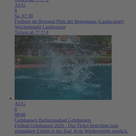
AUG
8
Sa,
07:30
Freiburg im Breisgau
Platz der Begegnung (Landwasser)
Wochenmarkt Landwasser
Tickets ab ??,?? €
AUG
8
08:00
Gelnhausen
Barbarossabad Gelnhausen
Freibad Gelnhausen 2026 - Das Ticket berechtigt zum
einmaligen Eintritt in das Bad. Kein Wiedereintritt möglich.