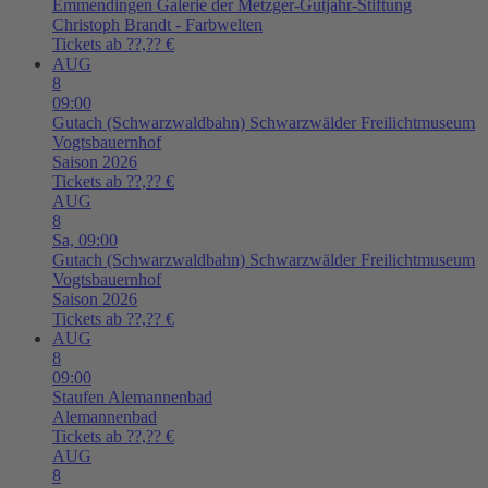
Emmendingen
Galerie der Metzger-Gutjahr-Stiftung
Christoph Brandt - Farbwelten
Tickets ab ??,?? €
AUG
8
09:00
Gutach (Schwarzwaldbahn)
Schwarzwälder Freilichtmuseum
Vogtsbauernhof
Saison 2026
Tickets ab ??,?? €
AUG
8
Sa,
09:00
Gutach (Schwarzwaldbahn)
Schwarzwälder Freilichtmuseum
Vogtsbauernhof
Saison 2026
Tickets ab ??,?? €
AUG
8
09:00
Staufen
Alemannenbad
Alemannenbad
Tickets ab ??,?? €
AUG
8