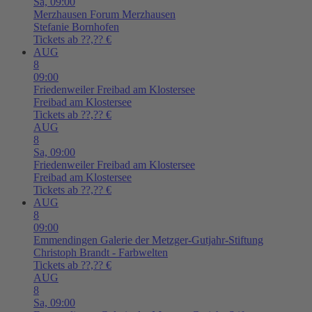
Sa,
09:00
Merzhausen
Forum Merzhausen
Stefanie Bornhofen
Tickets ab ??,?? €
AUG
8
09:00
Friedenweiler
Freibad am Klostersee
Freibad am Klostersee
Tickets ab ??,?? €
AUG
8
Sa,
09:00
Friedenweiler
Freibad am Klostersee
Freibad am Klostersee
Tickets ab ??,?? €
AUG
8
09:00
Emmendingen
Galerie der Metzger-Gutjahr-Stiftung
Christoph Brandt - Farbwelten
Tickets ab ??,?? €
AUG
8
Sa,
09:00