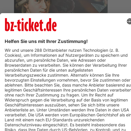
BZ-Card
Freiburg im Breisgau
Wolfgang Amadeus Mozart
05. Januar 2027
Termin eintragen