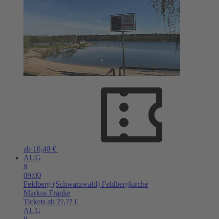
ab 10,40 €
AUG
8
09:00
Feldberg (Schwarzwald)
Feldbergkirche
Markus Franke
Tickets ab ??,?? €
AUG