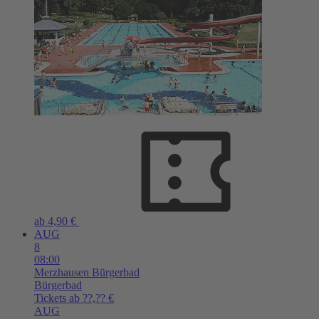
ab 4,90 €
AUG
8
08:00
Merzhausen
Bürgerbad
Bürgerbad
Tickets ab ??,?? €
AUG