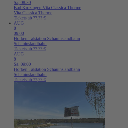
Sa,
08:30
Bad Krozingen
Vita Classica Therme
Vita Classica Therme
Tickets ab ??,?? €
AUG
8
09:00
Horben
Talstation Schauinslandbahn
Schauinslandbahn
Tickets ab ??,?? €
AUG
8
Sa,
09:00
Horben
Talstation Schauinslandbahn
Schauinslandbahn
Tickets ab ??,?? €