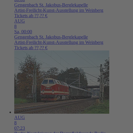
Gengenbach
St. Jakobus-Berglekapelle
Artist-Freilicht-Kunst-Ausstellung im Weinberg
Tickets ab ??,?? €
AUG
8
Sa,
00:00
Gengenbach
St. Jakobus-Berglekapelle
Artist-Freilicht-Kunst-Ausstellung im Weinberg
Tickets ab ??,?? €
AUG
8
07:23