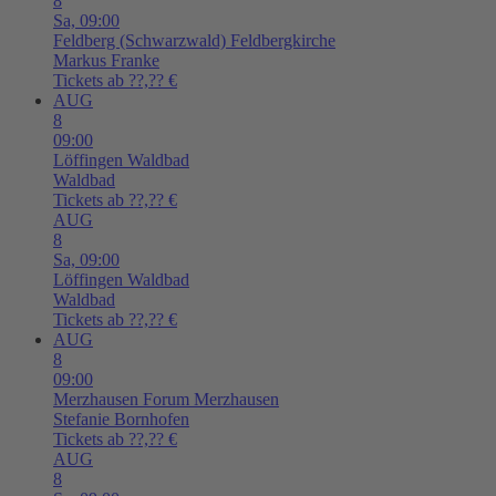
8
Sa,
09:00
Feldberg (Schwarzwald)
Feldbergkirche
Markus Franke
Tickets ab ??,?? €
AUG
8
09:00
Löffingen
Waldbad
Waldbad
Tickets ab ??,?? €
AUG
8
Sa,
09:00
Löffingen
Waldbad
Waldbad
Tickets ab ??,?? €
AUG
8
09:00
Merzhausen
Forum Merzhausen
Stefanie Bornhofen
Tickets ab ??,?? €
AUG
8