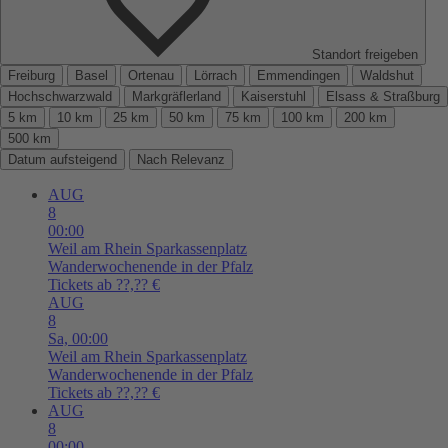
Standort freigeben
Freiburg
Basel
Ortenau
Lörrach
Emmendingen
Waldshut
Hochschwarzwald
Markgräflerland
Kaiserstuhl
Elsass & Straßburg
5 km
10 km
25 km
50 km
75 km
100 km
200 km
500 km
Datum aufsteigend
Nach Relevanz
AUG
8
00:00
Weil am Rhein
Sparkassenplatz
Wanderwochenende in der Pfalz
Tickets ab ??,?? €
AUG
8
Sa,
00:00
Weil am Rhein
Sparkassenplatz
Wanderwochenende in der Pfalz
Tickets ab ??,?? €
AUG
8
00:00