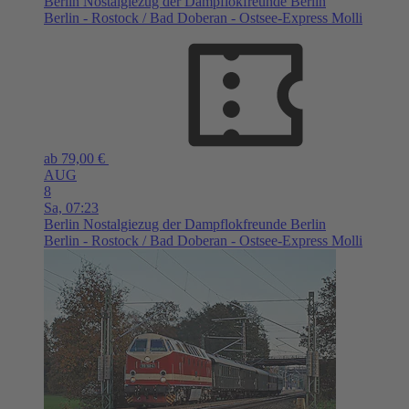
Berlin
Nostalgiezug der Dampflokfreunde Berlin
Berlin - Rostock / Bad Doberan - Ostsee-Express Molli
ab 79,00 €
AUG
8
Sa,
07:23
Berlin
Nostalgiezug der Dampflokfreunde Berlin
Berlin - Rostock / Bad Doberan - Ostsee-Express Molli