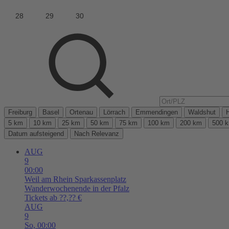
Freiburg
Basel
Ortenau
Lörrach
Emmendingen
Waldshut
5 km
10 km
25 km
50 km
75 km
100 km
200 km
500 
Datum aufsteigend
Nach Relevanz
AUG
9
00:00
Weil am Rhein
Sparkassenplatz
Wanderwochenende in der Pfalz
Tickets ab ??,?? €
AUG
9
So,
00:00