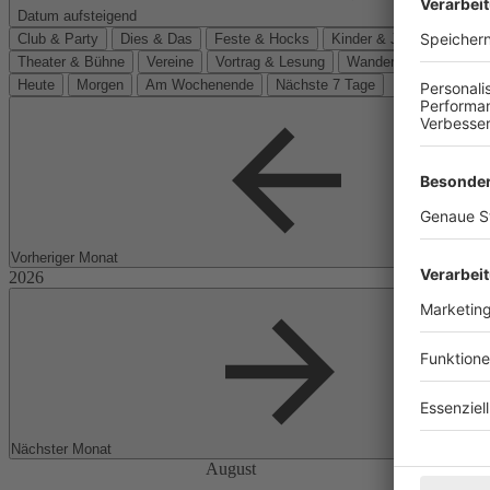
Datum aufsteigend
Club & Party
Dies & Das
Feste & Hocks
Kinder & Jugend
Kino
Theater & Bühne
Vereine
Vortrag & Lesung
Wanderungen
Heute
Morgen
Am Wochenende
Nächste 7 Tage
Vorheriger Monat
Nächster Monat