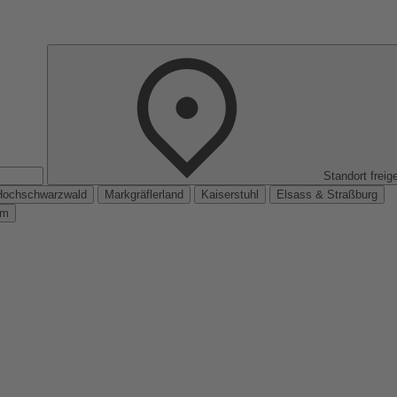
Standort freig
Hochschwarzwald
Markgräflerland
Kaiserstuhl
Elsass & Straßburg
km