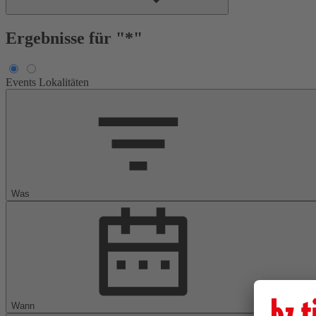
Ergebnisse für "*"
Events
Lokalitäten
Was
Wann