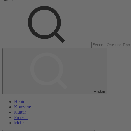
Finden
Heute
Konzerte
Kultur
Freizeit
Mehr