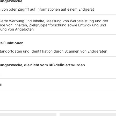
Klassik
Kunst & Museen
Märkte & Messen
Narretei
Politik & 