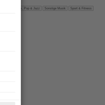
Verbände
Rock, Pop & Jazz
Sonstige Musik
Sport & Fitness