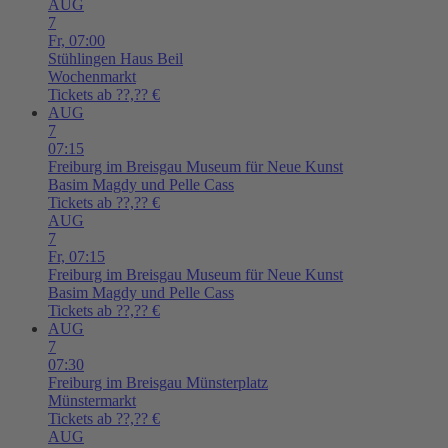
AUG
7
Fr,
07:00
Stühlingen
Haus Beil
Wochenmarkt
Tickets ab ??,?? €
AUG
7
07:15
Freiburg im Breisgau
Museum für Neue Kunst
Basim Magdy und Pelle Cass
Tickets ab ??,?? €
AUG
7
Fr,
07:15
Freiburg im Breisgau
Museum für Neue Kunst
Basim Magdy und Pelle Cass
Tickets ab ??,?? €
AUG
7
07:30
Freiburg im Breisgau
Münsterplatz
Münstermarkt
Tickets ab ??,?? €
AUG