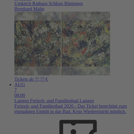
Umkirch
Rathaus Schloss Büningen
Bernhard Malin
Tickets ab ??,?? €
AUG
7
08:00
Langen
Freizeit- und Familienbad Langen
Freizeit- und Familienbad 2026 - Das Ticket berechtigt zum
einmaligen Eintritt in das Bad. Kein Wiedereintritt möglich.