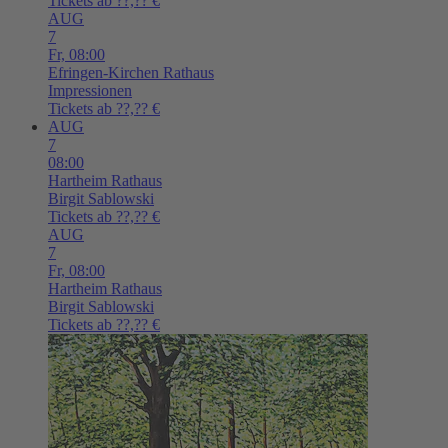
Tickets ab ??,?? €
AUG
7
Fr,
08:00
Efringen-Kirchen
Rathaus
Impressionen
Tickets ab ??,?? €
AUG
7
08:00
Hartheim
Rathaus
Birgit Sablowski
Tickets ab ??,?? €
AUG
7
Fr,
08:00
Hartheim
Rathaus
Birgit Sablowski
Tickets ab ??,?? €