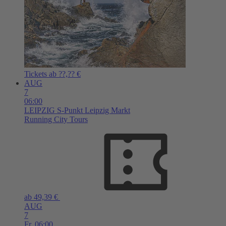
Tickets ab ??,?? €
AUG
7
06:00
LEIPZIG
S-Punkt Leipzig Markt
Running City Tours
ab 49,39 €
AUG
7
Fr,
06:00