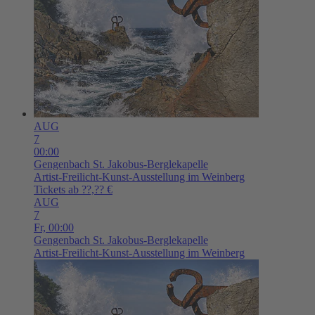
AUG
7
00:00
Gengenbach
St. Jakobus-Berglekapelle
Artist-Freilicht-Kunst-Ausstellung im Weinberg
Tickets ab ??,?? €
AUG
7
Fr,
00:00
Gengenbach
St. Jakobus-Berglekapelle
Artist-Freilicht-Kunst-Ausstellung im Weinberg