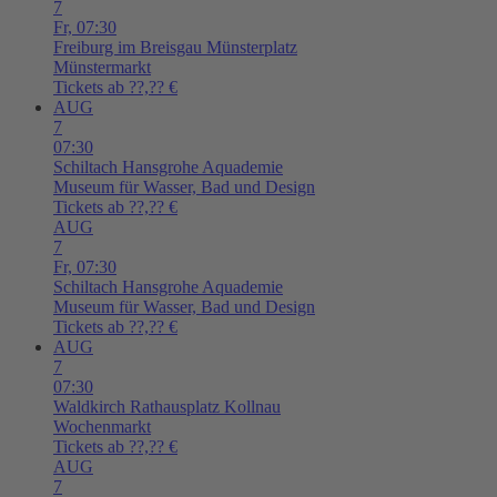
7
Fr,
07:30
Freiburg im Breisgau
Münsterplatz
Münstermarkt
Tickets ab ??,?? €
AUG
7
07:30
Schiltach
Hansgrohe Aquademie
Museum für Wasser, Bad und Design
Tickets ab ??,?? €
AUG
7
Fr,
07:30
Schiltach
Hansgrohe Aquademie
Museum für Wasser, Bad und Design
Tickets ab ??,?? €
AUG
7
07:30
Waldkirch
Rathausplatz Kollnau
Wochenmarkt
Tickets ab ??,?? €
AUG
7