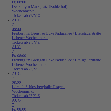
Fr,
08:00
Denzlingen
Marktplatz (Kohlerhof)
Wochenmarkt
Tickets ab ??,?? €
AUG
7
08:00
Freiburg im Breisgau
Ecke Paduaallee / Breisgauerstraße
Lehener Wochenmarkt
Tickets ab ??,?? €
AUG
7
Fr,
08:00
Freiburg im Breisgau
Ecke Paduaallee / Breisgauerstraße
Lehener Wochenmarkt
Tickets ab ??,?? €
AUG
7
08:00
Lörrach
Schlossberghalle Haagen
Wochenmarkt
Tickets ab ??,?? €
AUG
7
Fr,
08:00