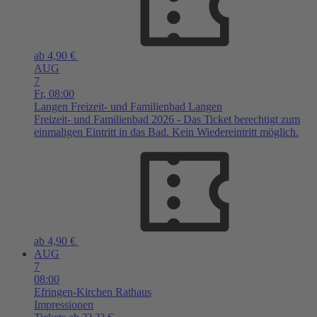
ab 4,90 €
AUG
7
Fr,
08:00
Langen
Freizeit- und Familienbad Langen
Freizeit- und Familienbad 2026 - Das Ticket berechtigt zum
einmaligen Eintritt in das Bad. Kein Wiedereintritt möglich.
ab 4,90 €
AUG
7
08:00
Efringen-Kirchen
Rathaus
Impressionen