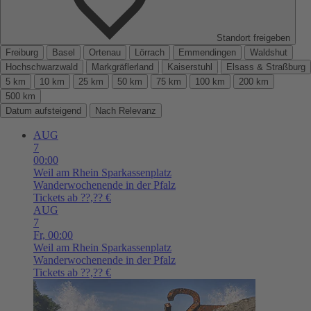
Standort freigeben
Freiburg
Basel
Ortenau
Lörrach
Emmendingen
Waldshut
Hochschwarzwald
Markgräflerland
Kaiserstuhl
Elsass & Straßburg
5 km
10 km
25 km
50 km
75 km
100 km
200 km
500 km
Datum aufsteigend
Nach Relevanz
AUG
7
00:00
Weil am Rhein
Sparkassenplatz
Wanderwochenende in der Pfalz
Tickets ab ??,?? €
AUG
7
Fr,
00:00
Weil am Rhein
Sparkassenplatz
Wanderwochenende in der Pfalz
Tickets ab ??,?? €