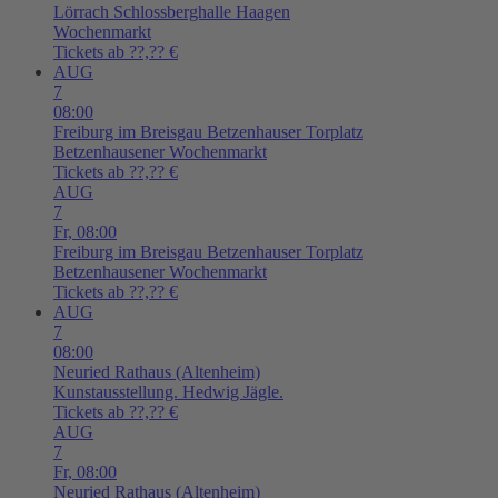
Lörrach
Schlossberghalle Haagen
Wochenmarkt
Tickets ab ??,?? €
AUG
7
08:00
Freiburg im Breisgau
Betzenhauser Torplatz
Betzenhausener Wochenmarkt
Tickets ab ??,?? €
AUG
7
Fr,
08:00
Freiburg im Breisgau
Betzenhauser Torplatz
Betzenhausener Wochenmarkt
Tickets ab ??,?? €
AUG
7
08:00
Neuried
Rathaus (Altenheim)
Kunstausstellung. Hedwig Jägle.
Tickets ab ??,?? €
AUG
7
Fr,
08:00
Neuried
Rathaus (Altenheim)