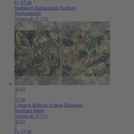
Fr,
07:30
Waldkirch
Rathausplatz Kollnau
Wochenmarkt
Tickets ab ??,?? €
AUG
7
07:30
Umkirch
Rathaus Schloss Büningen
Bernhard Malin
Tickets ab ??,?? €
AUG
7
Fr,
07:30