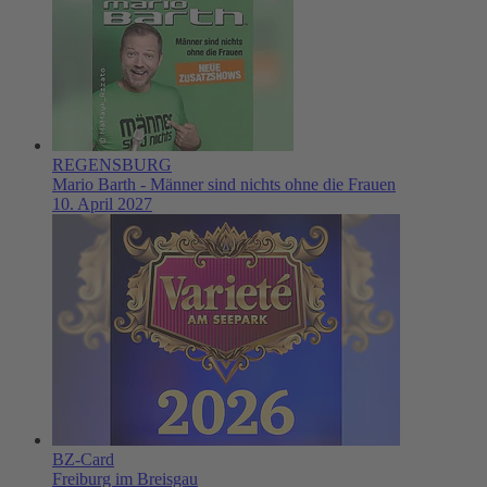
REGENSBURG
Mario Barth - Männer sind nichts ohne die Frauen
10. April 2027
BZ-Card
Freiburg im Breisgau