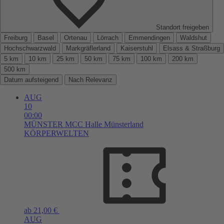
Standort freigeben
Freiburg
Basel
Ortenau
Lörrach
Emmendingen
Waldshut
Hochschwarzwald
Markgräflerland
Kaiserstuhl
Elsass & Straßburg
5 km
10 km
25 km
50 km
75 km
100 km
200 km
500 km
Datum aufsteigend
Nach Relevanz
AUG
10
00:00
MÜNSTER
MCC Halle Münsterland
KÖRPERWELTEN
ab 21,00 €
AUG