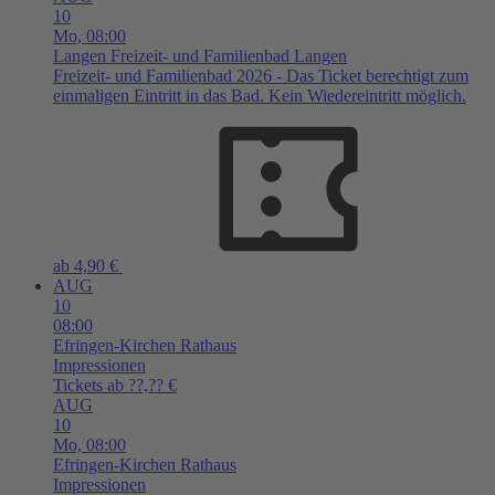
10
Mo,
08:00
Langen
Freizeit- und Familienbad Langen
Freizeit- und Familienbad 2026 - Das Ticket berechtigt zum
einmaligen Eintritt in das Bad. Kein Wiedereintritt möglich.
ab 4,90 €
AUG
10
08:00
Efringen-Kirchen
Rathaus
Impressionen
Tickets ab ??,?? €
AUG
10
Mo,
08:00
Efringen-Kirchen
Rathaus
Impressionen