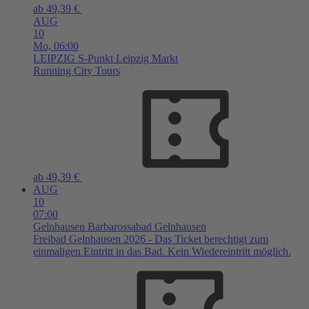
ab 49,39 €
AUG
10
Mo,
06:00
LEIPZIG
S-Punkt Leipzig Markt
Running City Tours
ab 49,39 €
AUG
10
07:00
Gelnhausen
Barbarossabad Gelnhausen
Freibad Gelnhausen 2026 - Das Ticket berechtigt zum
einmaligen Eintritt in das Bad. Kein Wiedereintritt möglich.