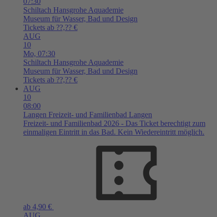
07:30
Schiltach
Hansgrohe Aquademie
Museum für Wasser, Bad und Design
Tickets ab ??,?? €
AUG
10
Mo,
07:30
Schiltach
Hansgrohe Aquademie
Museum für Wasser, Bad und Design
Tickets ab ??,?? €
AUG
10
08:00
Langen
Freizeit- und Familienbad Langen
Freizeit- und Familienbad 2026 - Das Ticket berechtigt zum
einmaligen Eintritt in das Bad. Kein Wiedereintritt möglich.
ab 4,90 €
AUG