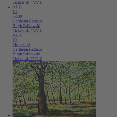
Tickets ab ??,?? €
AUG
10
08:00
Hartheim
Rathaus
Birgit Sablowski
Tickets ab ??,?? €
AUG
10
Mo,
08:00
Hartheim
Rathaus
Birgit Sablowski
Tickets ab ??,?? €