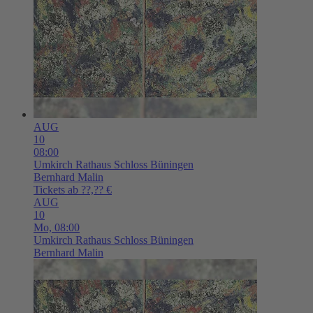
AUG
10
08:00
Umkirch
Rathaus Schloss Büningen
Bernhard Malin
Tickets ab ??,?? €
AUG
10
Mo,
08:00
Umkirch
Rathaus Schloss Büningen
Bernhard Malin