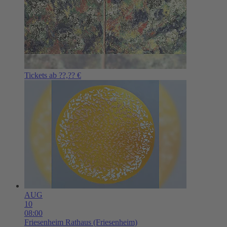
Tickets ab ??,?? €
AUG
10
08:00
Friesenheim
Rathaus (Friesenheim)