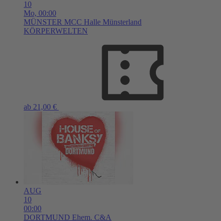
10
Mo,
00:00
MÜNSTER
MCC Halle Münsterland
KÖRPERWELTEN
ab 21,00 €
AUG
10
00:00
DORTMUND
Ehem. C&A