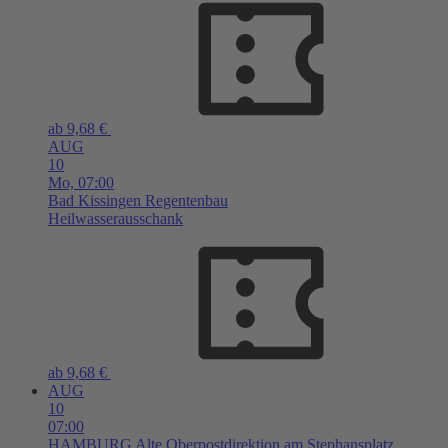
ab 9,68 €
AUG
10
Mo,
07:00
Bad Kissingen
Regentenbau
Heilwasserausschank
ab 9,68 €
AUG
10
07:00
HAMBURG
Alte Oberpostdirektion am Stephansplatz