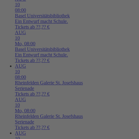
10
08:00
Basel
Universitätsbibliothek
Ein Entwurf macht Schule.
Tickets ab ??,?? €
AUG
10
Mo,
08:00
Basel
Universitätsbibliothek
Ein Entwurf macht Schule.
Tickets ab ??,?? €
AUG
10
08:00
Rheinfelden
Galerie St. Josefshaus
Serienade
Tickets ab ??,?? €
AUG
10
Mo,
08:00
Rheinfelden
Galerie St. Josefshaus
Serienade
Tickets ab ??,?? €
AUG
10