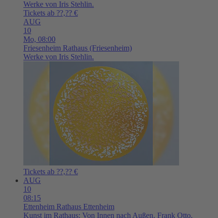
Werke von Iris Stehlin.
Tickets ab ??,?? €
AUG
10
Mo,
08:00
Friesenheim
Rathaus (Friesenheim)
Werke von Iris Stehlin.
Tickets ab ??,?? €
AUG
10
08:15
Ettenheim
Rathaus Ettenheim
Kunst im Rathaus: Von Innen nach Außen. Frank Otto.