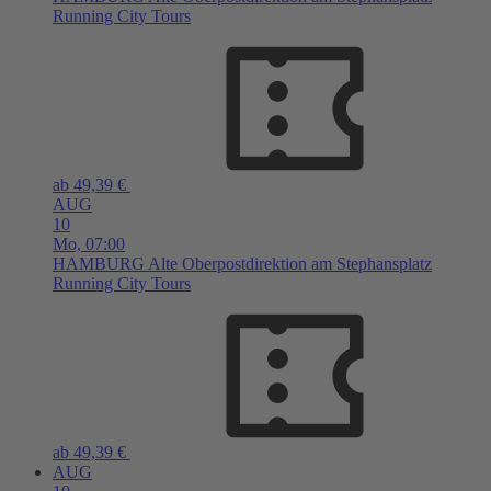
Running City Tours
ab 49,39 €
AUG
10
Mo,
07:00
HAMBURG
Alte Oberpostdirektion am Stephansplatz
Running City Tours
ab 49,39 €
AUG