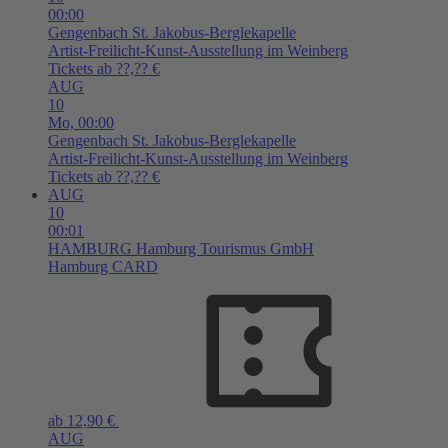
00:00
Gengenbach
St. Jakobus-Berglekapelle
Artist-Freilicht-Kunst-Ausstellung im Weinberg
Tickets ab ??,?? €
AUG
10
Mo,
00:00
Gengenbach
St. Jakobus-Berglekapelle
Artist-Freilicht-Kunst-Ausstellung im Weinberg
Tickets ab ??,?? €
AUG
10
00:01
HAMBURG
Hamburg Tourismus GmbH
Hamburg CARD
ab 12,90 €
AUG