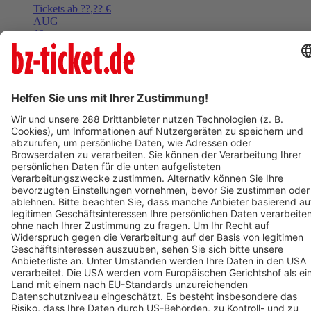
Tickets ab ??,?? €
AUG
10
Mo,
08:15
Ettenheim
Rathaus Ettenheim
Kunst im Rathaus: Von Innen nach Außen. Frank Otto.
Tickets ab ??,?? €
Mehr Events laden
BZ-Card
Freiburg im Breisgau
Berliner Barock Solisten