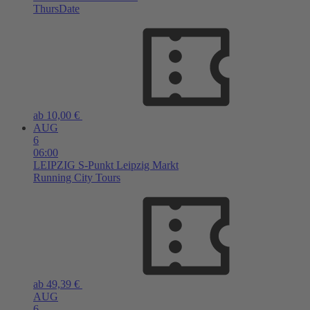
ThursDate
ab 10,00 €
AUG
6
06:00
LEIPZIG
S-Punkt Leipzig Markt
Running City Tours
ab 49,39 €
AUG
6