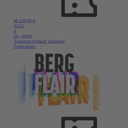
ab 129,00 €
AUG
6
Do,
00:00
Traunreut
Freibad Traunreut
Festivalpass