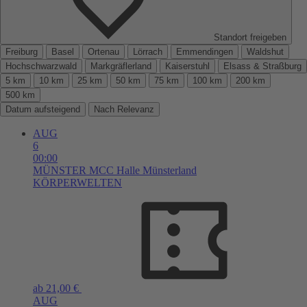
Standort freigeben
Freiburg
Basel
Ortenau
Lörrach
Emmendingen
Waldshut
Hochschwarzwald
Markgräflerland
Kaiserstuhl
Elsass & Straßburg
5 km
10 km
25 km
50 km
75 km
100 km
200 km
500 km
Datum aufsteigend
Nach Relevanz
AUG
6
00:00
MÜNSTER
MCC Halle Münsterland
KÖRPERWELTEN
ab 21,00 €
AUG