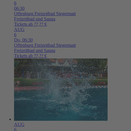
6
06:30
Offenburg
Freizeitbad Stegermatt
Freizeitbad und Sauna
Tickets ab ??,?? €
AUG
6
Do,
06:30
Offenburg
Freizeitbad Stegermatt
Freizeitbad und Sauna
Tickets ab ??,?? €
AUG
6