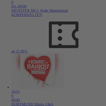
6
Do,
00:00
MÜNSTER
MCC Halle Münsterland
KÖRPERWELTEN
ab 21,00 €
AUG
6
00:00
DORTMUND
Ehem. C&A