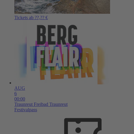
Tickets ab ??,?? €
AUG
6
00:00
Traunreut
Freibad Traunreut
Festivalpass