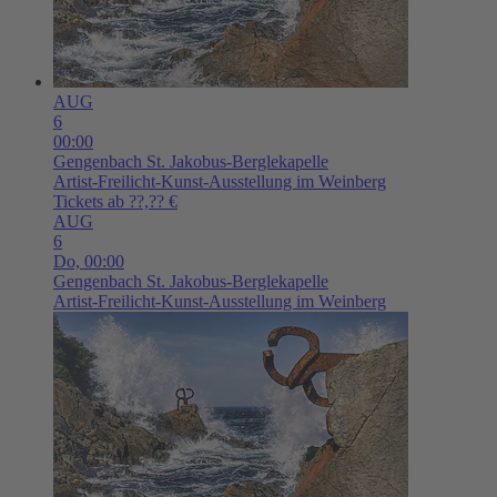
AUG
6
00:00
Gengenbach
St. Jakobus-Berglekapelle
Artist-Freilicht-Kunst-Ausstellung im Weinberg
Tickets ab ??,?? €
AUG
6
Do,
00:00
Gengenbach
St. Jakobus-Berglekapelle
Artist-Freilicht-Kunst-Ausstellung im Weinberg