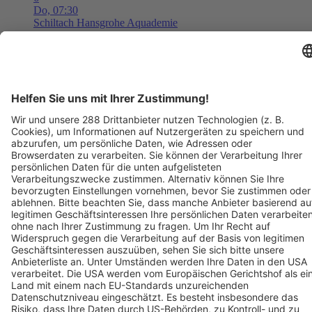
Do,
07:30
Schiltach
Hansgrohe Aquademie
Museum für Wasser, Bad und Design
Tickets ab ??,?? €
AUG
6
08:00
Langen
Freizeit- und Familienbad Langen
Freizeit- und Familienbad 2026 - Das Ticket berechtigt zum
einmaligen Eintritt in das Bad. Kein Wiedereintritt möglich.