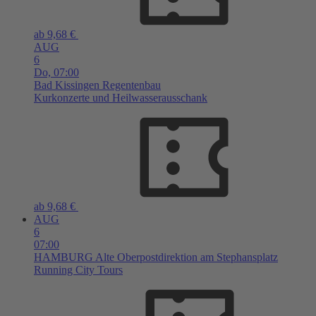
ab 9,68 €
AUG
6
Do,
07:00
Bad Kissingen
Regentenbau
Kurkonzerte und Heilwasserausschank
ab 9,68 €
AUG
6
07:00
HAMBURG
Alte Oberpostdirektion am Stephansplatz
Running City Tours