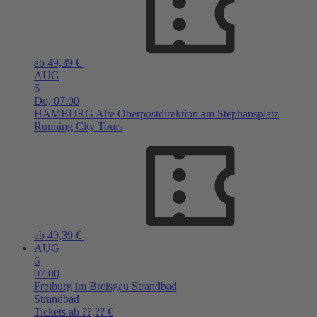
ab 49,39 €
AUG
6
Do,
07:00
HAMBURG
Alte Oberpostdirektion am Stephansplatz
Running City Tours
ab 49,39 €
AUG
6
07:00
Freiburg im Breisgau
Strandbad
Strandbad
Tickets ab ??,?? €