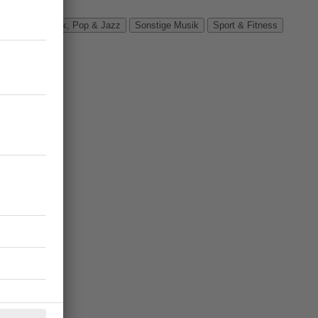
Verbände
Rock, Pop & Jazz
Sonstige Musik
Sport & Fitness