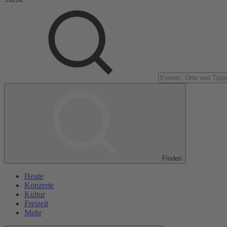
Finden
Heute
Konzerte
Kultur
Freizeit
Mehr