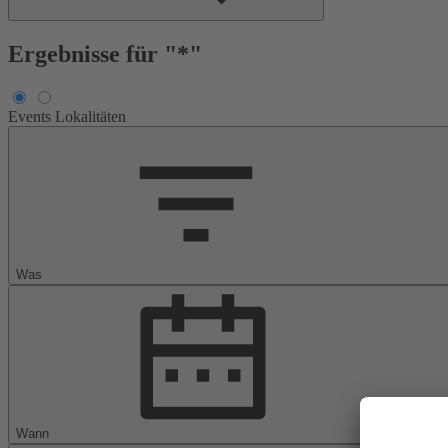
Ergebnisse für "*"
Events
Lokalitäten
Was
Wann