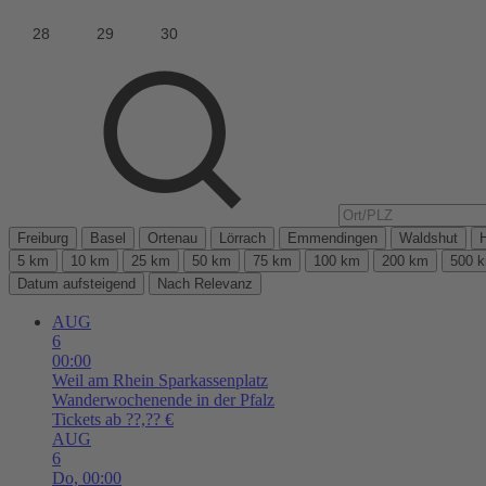
Freiburg
Basel
Ortenau
Lörrach
Emmendingen
Waldshut
5 km
10 km
25 km
50 km
75 km
100 km
200 km
500 
Datum aufsteigend
Nach Relevanz
AUG
6
00:00
Weil am Rhein
Sparkassenplatz
Wanderwochenende in der Pfalz
Tickets ab ??,?? €
AUG
6
Do,
00:00