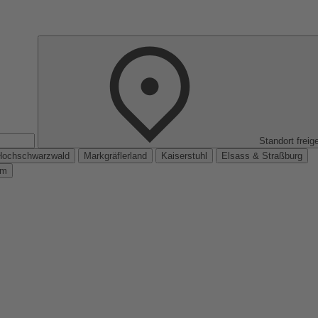
Standort freig
Hochschwarzwald
Markgräflerland
Kaiserstuhl
Elsass & Straßburg
km