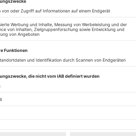
Klassik
Kunst & Museen
Märkte & Messen
Narretei
Politik & 