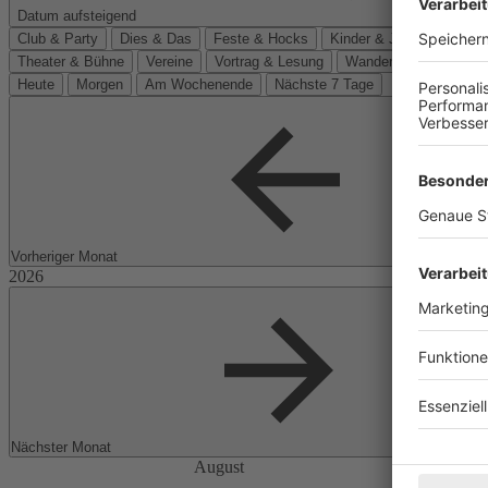
Datum aufsteigend
Club & Party
Dies & Das
Feste & Hocks
Kinder & Jugend
Kino
Theater & Bühne
Vereine
Vortrag & Lesung
Wanderungen
Heute
Morgen
Am Wochenende
Nächste 7 Tage
Vorheriger Monat
Nächster Monat