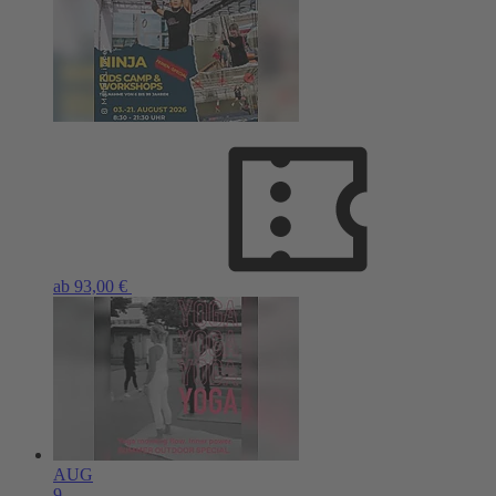
ab 93,00 €
AUG
9