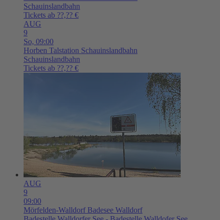
Schauinslandbahn
Tickets ab ??,?? €
AUG
9
So,
09:00
Horben
Talstation Schauinslandbahn
Schauinslandbahn
Tickets ab ??,?? €
AUG
9
09:00
Mörfelden-Walldorf
Badesee Walldorf
Badestelle Walldorfer See - Badestelle Walldofer See