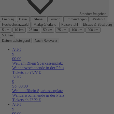
Standort freigeben
Freiburg
Basel
Ortenau
Lörrach
Emmendingen
Waldshut
Hochschwarzwald
Markgräflerland
Kaiserstuhl
Elsass & Straßburg
5 km
10 km
25 km
50 km
75 km
100 km
200 km
500 km
Datum aufsteigend
Nach Relevanz
AUG
9
00:00
Weil am Rhein
Sparkassenplatz
Wanderwochenende in der Pfalz
Tickets ab ??,?? €
AUG
9
So,
00:00
Weil am Rhein
Sparkassenplatz
Wanderwochenende in der Pfalz
Tickets ab ??,?? €
AUG
9
00:00