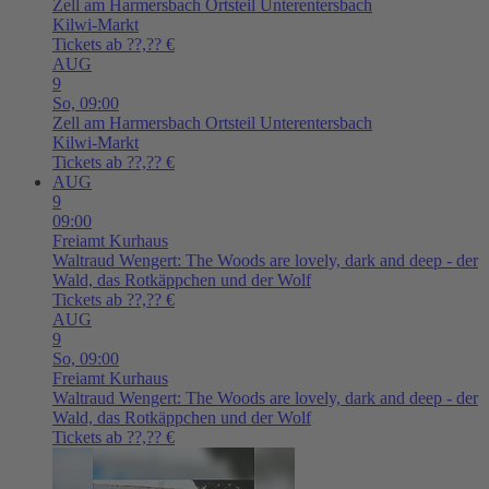
Zell am Harmersbach
Ortsteil Unterentersbach
Kilwi-Markt
Tickets ab ??,?? €
AUG
9
So,
09:00
Zell am Harmersbach
Ortsteil Unterentersbach
Kilwi-Markt
Tickets ab ??,?? €
AUG
9
09:00
Freiamt
Kurhaus
Waltraud Wengert: The Woods are lovely, dark and deep - der
Wald, das Rotkäppchen und der Wolf
Tickets ab ??,?? €
AUG
9
So,
09:00
Freiamt
Kurhaus
Waltraud Wengert: The Woods are lovely, dark and deep - der
Wald, das Rotkäppchen und der Wolf
Tickets ab ??,?? €