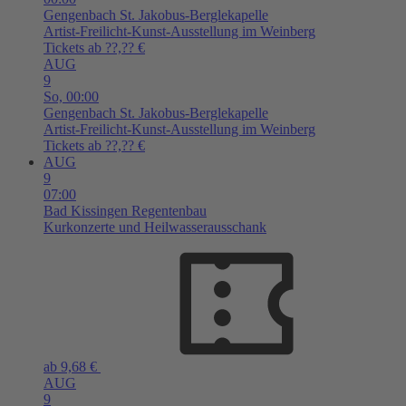
Gengenbach
St. Jakobus-Berglekapelle
Artist-Freilicht-Kunst-Ausstellung im Weinberg
Tickets ab ??,?? €
AUG
9
So,
00:00
Gengenbach
St. Jakobus-Berglekapelle
Artist-Freilicht-Kunst-Ausstellung im Weinberg
Tickets ab ??,?? €
AUG
9
07:00
Bad Kissingen
Regentenbau
Kurkonzerte und Heilwasserausschank
ab 9,68 €
AUG
9