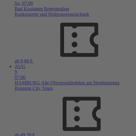
So,
07:00
Bad Kissingen
Regentenbau
Kurkonzerte und Heilwasserausschank
ab 9,68 €
AUG
9
07:00
HAMBURG
Alte Oberpostdirektion am Stephansplatz
Running City Tours
ab 49,39 €