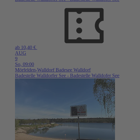
ab 10,40 €
AUG
9
So,
09:00
Mörfelden-Walldorf
Badesee Walldorf
Badestelle Walldorfer See - Badestelle Walldofer See