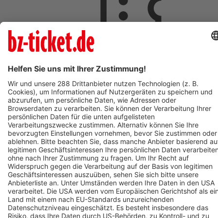
ab 18,00 €
AUG
9
So,
09:00
ST.PAUL IM LAVANTTAL
Johannesberg
St. Pauler Waldgeschichten - Vivaldi der Waldwal - Ticket
zum Mars
ab 18,00 €
AUG
9
09:00
OBERHAUSEN
OBEX | Oberhausen
POLAR EXPERIENCE - Die immersive Ausstellung