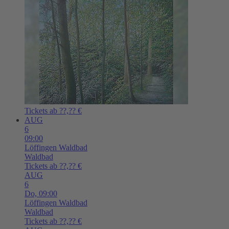
Tickets ab ??,?? €
AUG
6
09:00
Löffingen
Waldbad
Waldbad
Tickets ab ??,?? €
AUG
6
Do,
09:00
Löffingen
Waldbad
Waldbad
Tickets ab ??,?? €