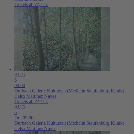
Tickets ab ??,?? €
AUG
6
09:00
Durbach
Galerie Kulturzeit (Mediclin Staufenburg Klinik)
Celso Martínez Naves
Tickets ab ??,?? €
AUG
6
Do,
09:00
Durbach
Galerie Kulturzeit (Mediclin Staufenburg Klinik)
Celso Martínez Naves