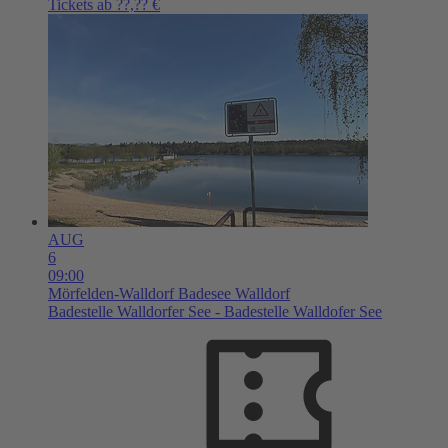
Tickets ab ??,?? €
AUG
6
09:00
Mörfelden-Walldorf
Badesee Walldorf
Badestelle Walldorfer See - Badestelle Walldofer See