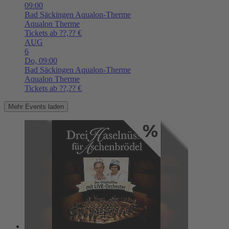
09:00
Bad Säckingen
Aqualon-Therme
Aqualon Therme
Tickets ab ??,?? €
AUG
6
Do,
09:00
Bad Säckingen
Aqualon-Therme
Aqualon Therme
Tickets ab ??,?? €
Mehr Events laden