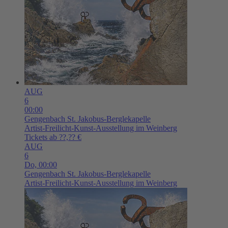
AUG
6
00:00
Gengenbach
St. Jakobus-Berglekapelle
Artist-Freilicht-Kunst-Ausstellung im Weinberg
Tickets ab ??,?? €
AUG
6
Do,
00:00
Gengenbach
St. Jakobus-Berglekapelle
Artist-Freilicht-Kunst-Ausstellung im Weinberg