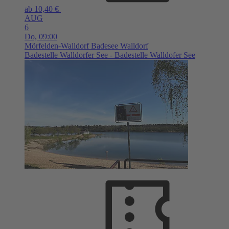
ab 10,40 €
AUG
6
Do,
09:00
Mörfelden-Walldorf
Badesee Walldorf
Badestelle Walldorfer See - Badestelle Walldofer See