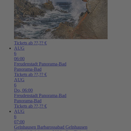
Tickets ab ??,?? €
AUG
6
06:00
Freudenstadt
Panorama-Bad
Panorama-Bad
Tickets ab ??,?? €
AUG
6
Do,
06:00
Freudenstadt
Panorama-Bad
Panorama-Bad
Tickets ab ??,?? €
AUG
6
07:00
Gelnhausen
Barbarossabad Gelnhausen