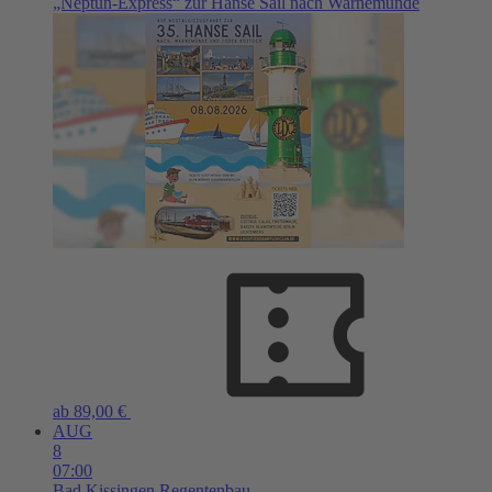
„Neptun-Express“ zur Hanse Sail nach Warnemünde
ab 89,00 €
AUG
8
07:00
Bad Kissingen
Regentenbau