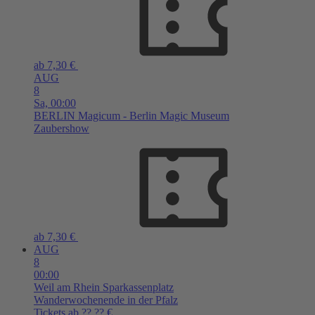
ab 7,30 €
AUG
8
Sa,
00:00
BERLIN
Magicum - Berlin Magic Museum
Zaubershow
ab 7,30 €
AUG
8
00:00
Weil am Rhein
Sparkassenplatz
Wanderwochenende in der Pfalz
Tickets ab ??,?? €