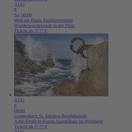
AUG
8
Sa,
00:00
Weil am Rhein
Sparkassenplatz
Wanderwochenende in der Pfalz
Tickets ab ??,?? €
AUG
8
00:00
Gengenbach
St. Jakobus-Berglekapelle
Artist-Freilicht-Kunst-Ausstellung im Weinberg
Tickets ab ??,?? €
AUG