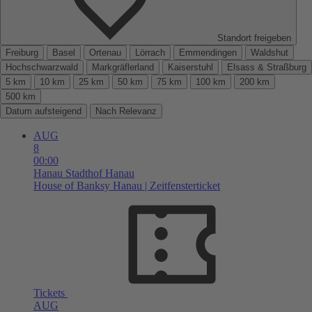
Standort freigeben
Freiburg
Basel
Ortenau
Lörrach
Emmendingen
Waldshut
Hochschwarzwald
Markgräflerland
Kaiserstuhl
Elsass & Straßburg
5 km
10 km
25 km
50 km
75 km
100 km
200 km
500 km
Datum aufsteigend
Nach Relevanz
AUG
8
00:00
Hanau
Stadthof Hanau
House of Banksy Hanau | Zeitfensterticket
Tickets
AUG