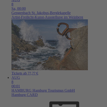
8
Sa,
00:00
Gengenbach
St. Jakobus-Berglekapelle
Artist-Freilicht-Kunst-Ausstellung im Weinberg
Tickets ab ??,?? €
AUG
8
00:01
HAMBURG
Hamburg Tourismus GmbH
Hamburg CARD