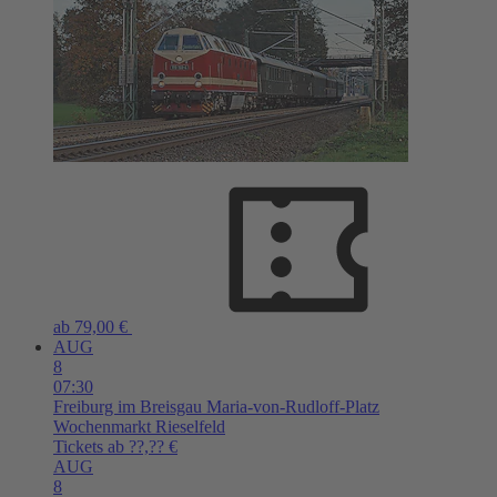
ab 79,00 €
AUG
8
07:30
Freiburg im Breisgau
Maria-von-Rudloff-Platz
Wochenmarkt Rieselfeld
Tickets ab ??,?? €
AUG
8