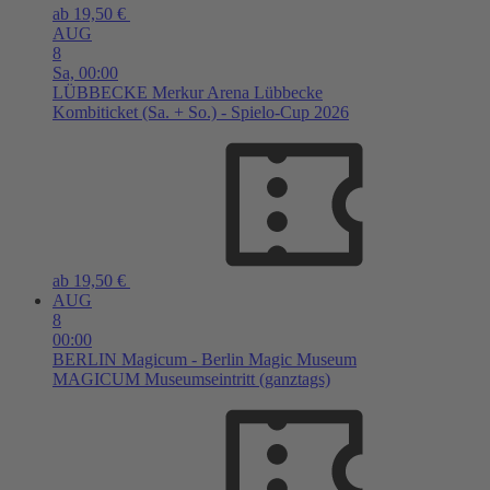
ab 19,50 €
AUG
8
Sa,
00:00
LÜBBECKE
Merkur Arena Lübbecke
Kombiticket (Sa. + So.) - Spielo-Cup 2026
ab 19,50 €
AUG
8
00:00
BERLIN
Magicum - Berlin Magic Museum
MAGICUM Museumseintritt (ganztags)