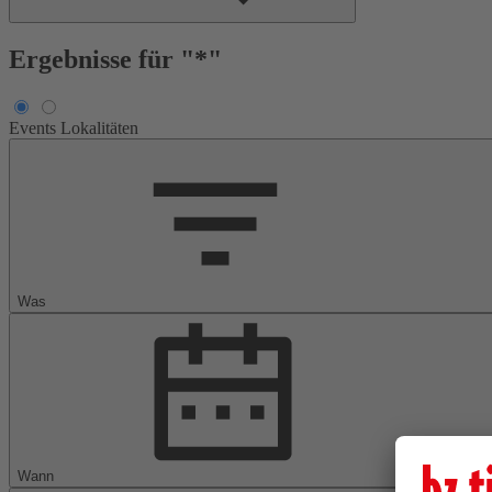
Ergebnisse für "*"
Events
Lokalitäten
Was
Wann