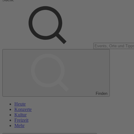
Finden
Heute
Konzerte
Kultur
Freizeit
Mehr