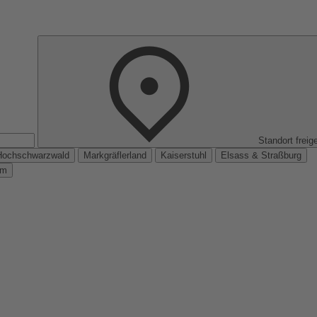
Standort freig
Hochschwarzwald
Markgräflerland
Kaiserstuhl
Elsass & Straßburg
km