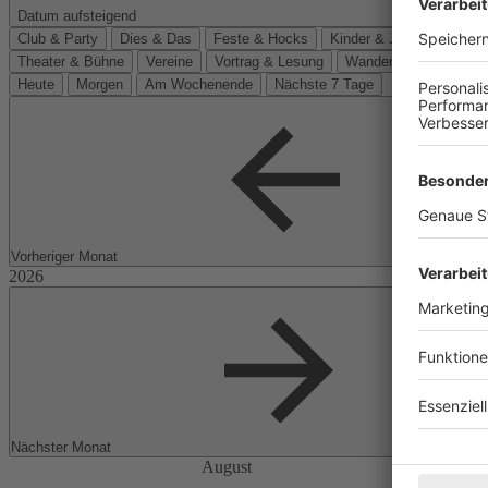
Datum aufsteigend
Club & Party
Dies & Das
Feste & Hocks
Kinder & Jugend
Kino
Theater & Bühne
Vereine
Vortrag & Lesung
Wanderungen
Heute
Morgen
Am Wochenende
Nächste 7 Tage
Vorheriger Monat
Nächster Monat