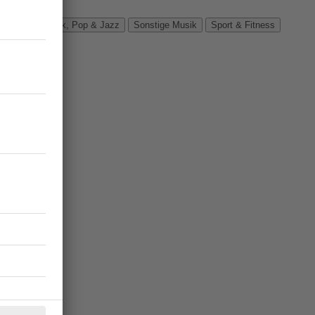
Verbände
Rock, Pop & Jazz
Sonstige Musik
Sport & Fitness