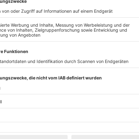
Klassik
Kunst & Museen
Märkte & Messen
Narretei
Politik & 