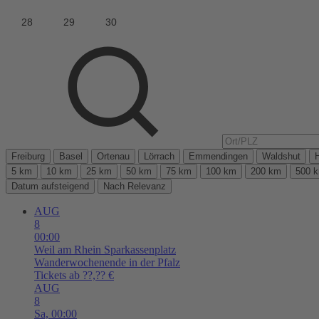
Freiburg
Basel
Ortenau
Lörrach
Emmendingen
Waldshut
5 km
10 km
25 km
50 km
75 km
100 km
200 km
500 
Datum aufsteigend
Nach Relevanz
AUG
8
00:00
Weil am Rhein
Sparkassenplatz
Wanderwochenende in der Pfalz
Tickets ab ??,?? €
AUG
8
Sa,
00:00