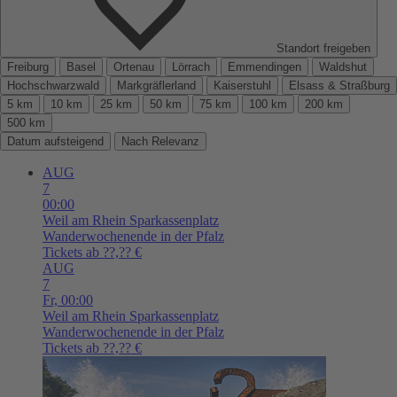
Standort freigeben
Freiburg
Basel
Ortenau
Lörrach
Emmendingen
Waldshut
Hochschwarzwald
Markgräflerland
Kaiserstuhl
Elsass & Straßburg
5 km
10 km
25 km
50 km
75 km
100 km
200 km
500 km
Datum aufsteigend
Nach Relevanz
AUG
7
00:00
Weil am Rhein
Sparkassenplatz
Wanderwochenende in der Pfalz
Tickets ab ??,?? €
AUG
7
Fr,
00:00
Weil am Rhein
Sparkassenplatz
Wanderwochenende in der Pfalz
Tickets ab ??,?? €