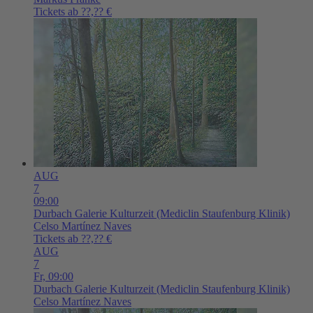
Tickets ab ??,?? €
AUG
7
09:00
Durbach
Galerie Kulturzeit (Mediclin Staufenburg Klinik)
Celso Martínez Naves
Tickets ab ??,?? €
AUG
7
Fr,
09:00
Durbach
Galerie Kulturzeit (Mediclin Staufenburg Klinik)
Celso Martínez Naves