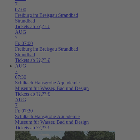
7
07:00
Freiburg im Breisgau
Strandbad
Strandbad
Tickets ab ??,?? €
AUG
7
Fr,
07:00
Freiburg im Breisgau
Strandbad
Strandbad
Tickets ab ??,?? €
AUG
7
07:30
Schiltach
Hansgrohe Aquademie
Museum für Wasser, Bad und Design
Tickets ab ??,?? €
AUG
7
Fr,
07:30
Schiltach
Hansgrohe Aquademie
Museum für Wasser, Bad und Design
Tickets ab ??,?? €