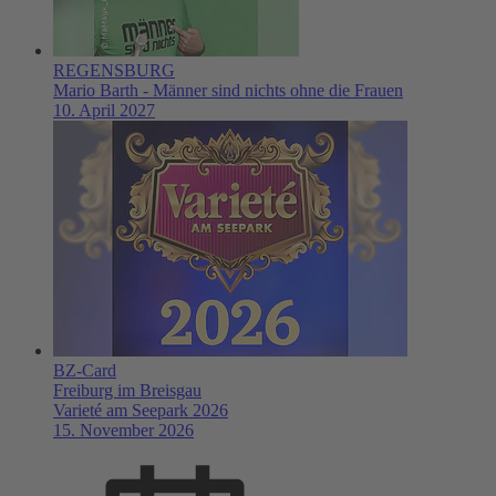
REGENSBURG
Mario Barth - Männer sind nichts ohne die Frauen
10. April 2027
BZ-Card
Freiburg im Breisgau
Varieté am Seepark 2026
15. November 2026