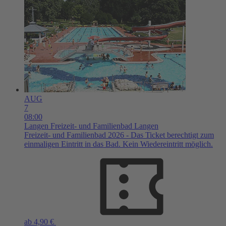
AUG
7
08:00
Langen
Freizeit- und Familienbad Langen
Freizeit- und Familienbad 2026 - Das Ticket berechtigt zum
einmaligen Eintritt in das Bad. Kein Wiedereintritt möglich.
ab 4,90 €