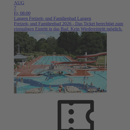
AUG
7
Fr,
08:00
Langen
Freizeit- und Familienbad Langen
Freizeit- und Familienbad 2026 - Das Ticket berechtigt zum
einmaligen Eintritt in das Bad. Kein Wiedereintritt möglich.