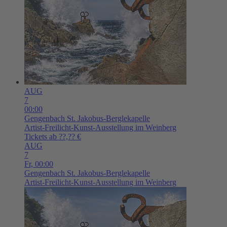
AUG
7
00:00
Gengenbach
St. Jakobus-Berglekapelle
Artist-Freilicht-Kunst-Ausstellung im Weinberg
Tickets ab ??,?? €
AUG
7
Fr,
00:00
Gengenbach
St. Jakobus-Berglekapelle
Artist-Freilicht-Kunst-Ausstellung im Weinberg