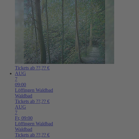
Tickets ab ??,?? €
AUG
7
09:00
Löffingen
Waldbad
Waldbad
Tickets ab ??,?? €
AUG
7
Fr,
09:00
Löffingen
Waldbad
Waldbad
Tickets ab ??,?? €