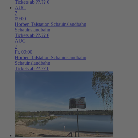
Tickets ab ??,?? €
AUG
7
09:00
Horben
Talstation Schauinslandbahn
Schauinslandbahn
Tickets ab ??,?? €
AUG
7
Fr,
09:00
Horben
Talstation Schauinslandbahn
Schauinslandbahn
Tickets ab ??,?? €