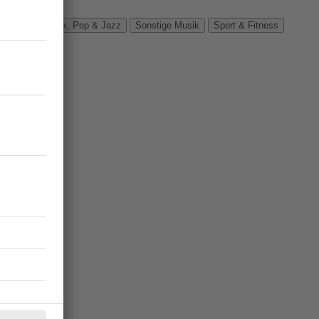
Verbände
Rock, Pop & Jazz
Sonstige Musik
Sport & Fitness