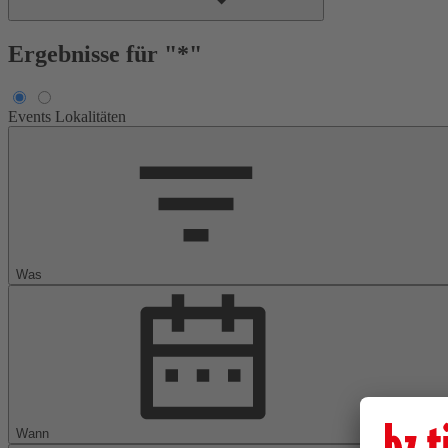
Ergebnisse für "*"
Events
Lokalitäten
Was
Wann