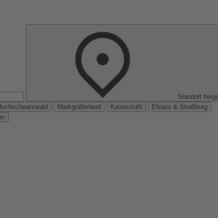
Standort freig
Hochschwarzwald
Markgräflerland
Kaiserstuhl
Elsass & Straßburg
km