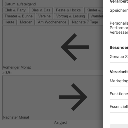
Datum aufsteigend
Club & Party
Dies & Das
Feste & Hocks
Kinder & Jugend
Kino
Theater & Bühne
Vereine
Vortrag & Lesung
Wanderungen
Heute
Morgen
Am Wochenende
Nächste 7 Tage
Vorheriger Monat
Nächster Monat