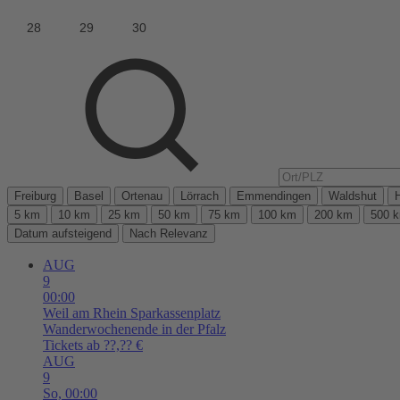
Freiburg
Basel
Ortenau
Lörrach
Emmendingen
Waldshut
5 km
10 km
25 km
50 km
75 km
100 km
200 km
500 
Datum aufsteigend
Nach Relevanz
AUG
9
00:00
Weil am Rhein
Sparkassenplatz
Wanderwochenende in der Pfalz
Tickets ab ??,?? €
AUG
9
So,
00:00