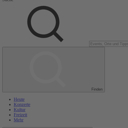
Finden
Heute
Konzerte
Kultur
Freizeit
Mehr