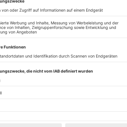
Klassik
Kunst & Museen
Märkte & Messen
Narretei
Politik & 