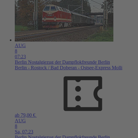
AUG
8
07:23
Berlin
Nostalgiezug der Dampflokfreunde Berlin
Berlin - Rostock / Bad Doberan - Ostsee-Express Molli
ab 79,00 €
AUG
8
Sa,
07:23
Berlin
Nostalgiezug der Dampflokfreunde Berlin