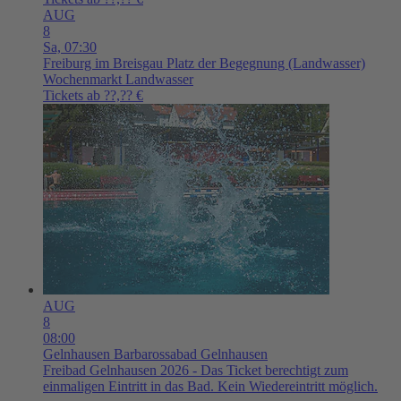
AUG
8
Sa,
07:30
Freiburg im Breisgau
Platz der Begegnung (Landwasser)
Wochenmarkt Landwasser
Tickets ab ??,?? €
AUG
8
08:00
Gelnhausen
Barbarossabad Gelnhausen
Freibad Gelnhausen 2026 - Das Ticket berechtigt zum
einmaligen Eintritt in das Bad. Kein Wiedereintritt möglich.