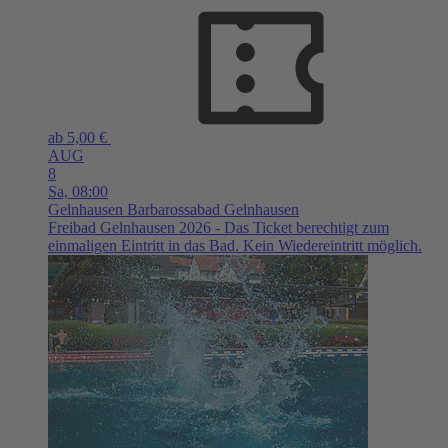
ab 5,00 €
AUG
8
Sa,
08:00
Gelnhausen
Barbarossabad Gelnhausen
Freibad Gelnhausen 2026 - Das Ticket berechtigt zum
einmaligen Eintritt in das Bad. Kein Wiedereintritt möglich.