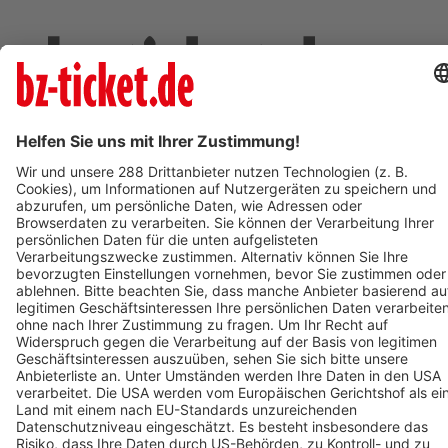
Deine Region. Deine Events.
BZ-Card
schnapp.de
Kontakt
Mediadaten
Datenschutz
Cookie-Einstellungen
Impressum
+49 761 496 8888
Tickethotline Mo–Fr: 9–12 Uhr
System