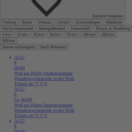
Standort freigeben
Freiburg
Basel
Ortenau
Lörrach
Emmendingen
Waldshut
Hochschwarzwald
Markgräflerland
Kaiserstuhl
Elsass & Straßburg
5 km
10 km
25 km
50 km
75 km
100 km
200 km
500 km
Datum aufsteigend
Nach Relevanz
AUG
8
00:00
Weil am Rhein
Sparkassenplatz
Wanderwochenende in der Pfalz
Tickets ab ??,?? €
AUG
8
Sa,
00:00
Weil am Rhein
Sparkassenplatz
Wanderwochenende in der Pfalz
Tickets ab ??,?? €
AUG
8
00:00