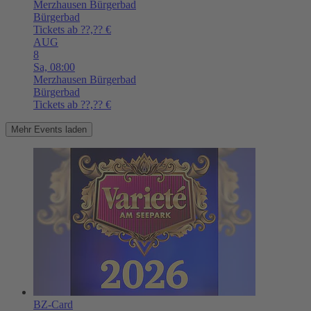
Merzhausen
Bürgerbad
Bürgerbad
Tickets ab ??,?? €
AUG
8
Sa,
08:00
Merzhausen
Bürgerbad
Bürgerbad
Tickets ab ??,?? €
Mehr Events laden
BZ-Card