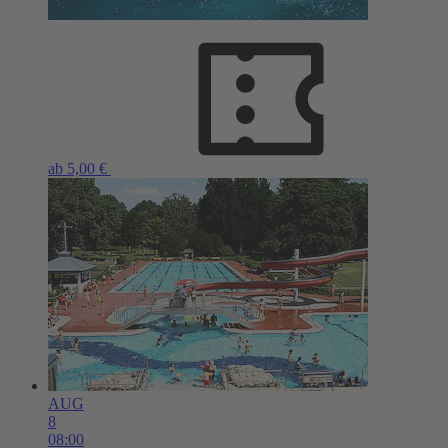
ab 5,00 €
AUG
8
08:00