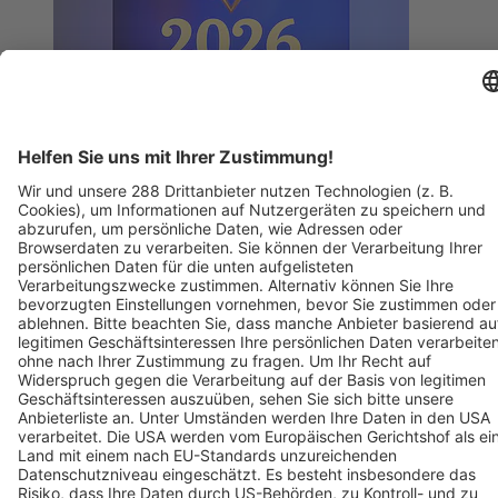
BZ-Card
Freiburg im Breisgau
Varieté am Seepark 2026
15. November 2026
BZ-Card
Freiburg im Breisgau
Varieté am Seepark 2026
08. November 2026