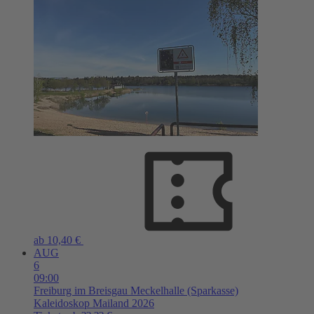
ab 10,40 €
AUG
6
09:00
Freiburg im Breisgau
Meckelhalle (Sparkasse)
Kaleidoskop Mailand 2026