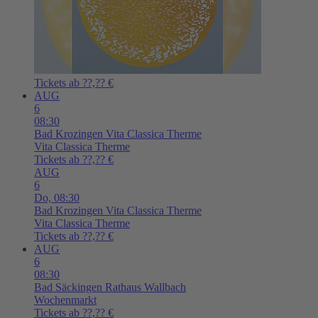
Tickets ab ??,?? €
AUG
6
08:30
Bad Krozingen
Vita Classica Therme
Vita Classica Therme
Tickets ab ??,?? €
AUG
6
Do,
08:30
Bad Krozingen
Vita Classica Therme
Vita Classica Therme
Tickets ab ??,?? €
AUG
6
08:30
Bad Säckingen
Rathaus Wallbach
Wochenmarkt
Tickets ab ??,?? €