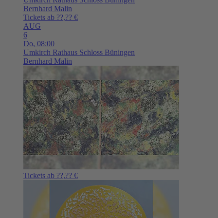
Bernhard Malin
Tickets ab ??,?? €
AUG
6
Do,
08:00
Umkirch
Rathaus Schloss Büningen
Bernhard Malin
Tickets ab ??,?? €