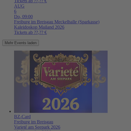
Tickets ab ??,?? €
AUG
6
Do,
09:00
Freiburg im Breisgau
Meckelhalle (Sparkasse)
Kaleidoskop Mailand 2026
Tickets ab ??,?? €
Mehr Events laden
BZ-Card
Freiburg im Breisgau
Varieté am Seepark 2026