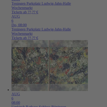
Teningen
Parkplatz Ludwig-Jahn-Halle
Wochenmarkt
Tickets ab ??,?? €
AUG
6
Do,
08:00
Teningen
Parkplatz Ludwig-Jahn-Halle
Wochenmarkt
Tickets ab ??,?? €
AUG
6
08:00
Umkirch
Rathaus Schloss Büningen