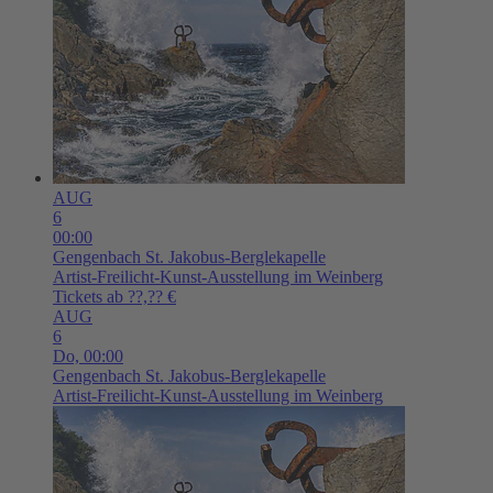
AUG
6
00:00
Gengenbach
St. Jakobus-Berglekapelle
Artist-Freilicht-Kunst-Ausstellung im Weinberg
Tickets ab ??,?? €
AUG
6
Do,
00:00
Gengenbach
St. Jakobus-Berglekapelle
Artist-Freilicht-Kunst-Ausstellung im Weinberg