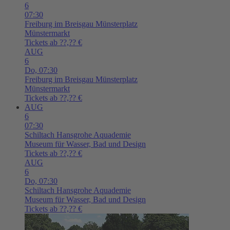
6
07:30
Freiburg im Breisgau
Münsterplatz
Münstermarkt
Tickets ab ??,?? €
AUG
6
Do,
07:30
Freiburg im Breisgau
Münsterplatz
Münstermarkt
Tickets ab ??,?? €
AUG
6
07:30
Schiltach
Hansgrohe Aquademie
Museum für Wasser, Bad und Design
Tickets ab ??,?? €
AUG
6
Do,
07:30
Schiltach
Hansgrohe Aquademie
Museum für Wasser, Bad und Design
Tickets ab ??,?? €