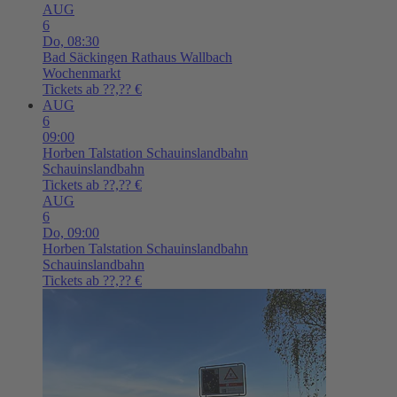
AUG
6
Do,
08:30
Bad Säckingen
Rathaus Wallbach
Wochenmarkt
Tickets ab ??,?? €
AUG
6
09:00
Horben
Talstation Schauinslandbahn
Schauinslandbahn
Tickets ab ??,?? €
AUG
6
Do,
09:00
Horben
Talstation Schauinslandbahn
Schauinslandbahn
Tickets ab ??,?? €