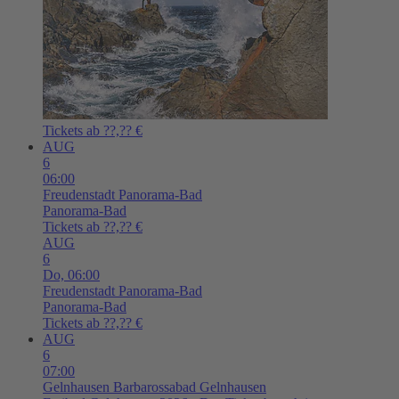
Tickets ab ??,?? €
AUG
6
06:00
Freudenstadt
Panorama-Bad
Panorama-Bad
Tickets ab ??,?? €
AUG
6
Do,
06:00
Freudenstadt
Panorama-Bad
Panorama-Bad
Tickets ab ??,?? €
AUG
6
07:00
Gelnhausen
Barbarossabad Gelnhausen