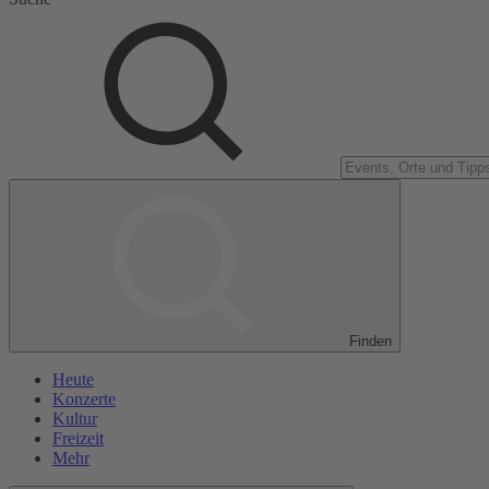
Finden
Heute
Konzerte
Kultur
Freizeit
Mehr