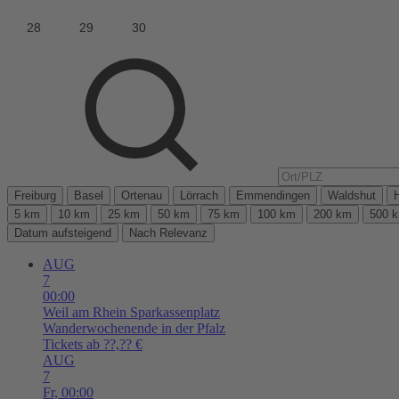
Freiburg
Basel
Ortenau
Lörrach
Emmendingen
Waldshut
5 km
10 km
25 km
50 km
75 km
100 km
200 km
500 
Datum aufsteigend
Nach Relevanz
AUG
7
00:00
Weil am Rhein
Sparkassenplatz
Wanderwochenende in der Pfalz
Tickets ab ??,?? €
AUG
7
Fr,
00:00