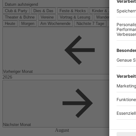
Datum aufsteigend
Club & Party
Dies & Das
Feste & Hocks
Kinder & Jugend
Kino
Theater & Bühne
Vereine
Vortrag & Lesung
Wanderungen
Heute
Morgen
Am Wochenende
Nächste 7 Tage
Vorheriger Monat
Nächster Monat