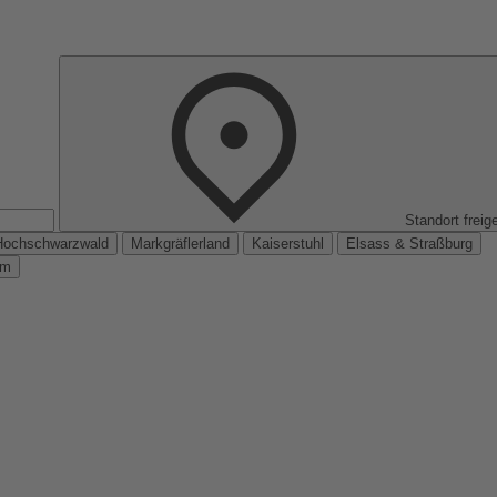
Standort freig
Hochschwarzwald
Markgräflerland
Kaiserstuhl
Elsass & Straßburg
km