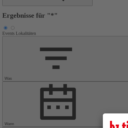
Ergebnisse für "*"
Events
Lokalitäten
Was
Wann