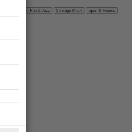
Verbände
Rock, Pop & Jazz
Sonstige Musik
Sport & Fitness