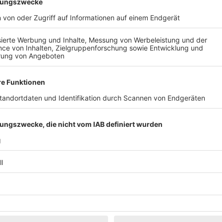
Klassik
Kunst & Museen
Märkte & Messen
Narretei
Politik & 