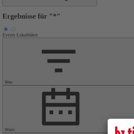
Ergebnisse für "*"
Events
Lokalitäten
Was
Wann