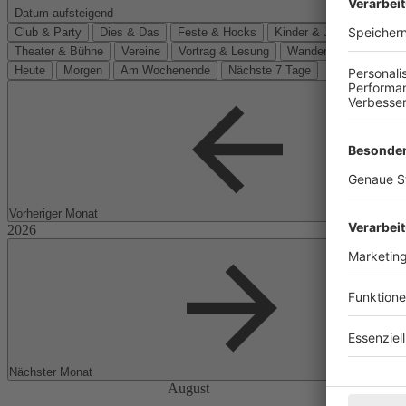
Datum aufsteigend
Club & Party
Dies & Das
Feste & Hocks
Kinder & Jugend
Kino
Theater & Bühne
Vereine
Vortrag & Lesung
Wanderungen
Heute
Morgen
Am Wochenende
Nächste 7 Tage
Vorheriger Monat
Nächster Monat