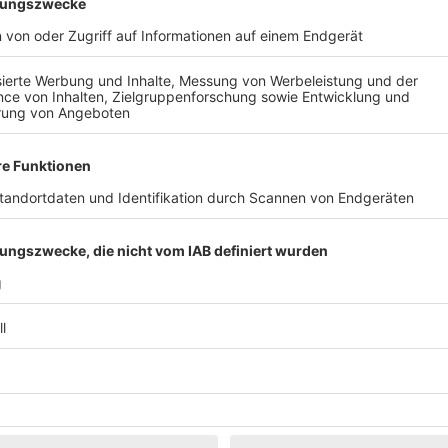
Klassik
Kunst & Museen
Märkte & Messen
Narretei
Politik & 