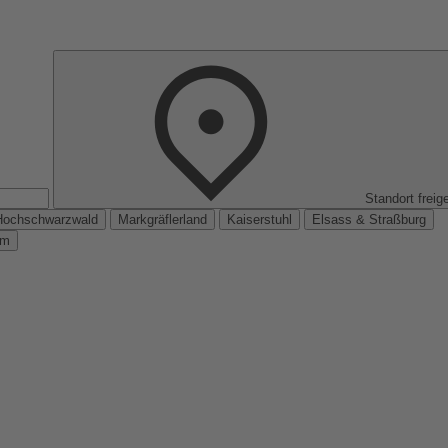
Standort freig
Hochschwarzwald
Markgräflerland
Kaiserstuhl
Elsass & Straßburg
km