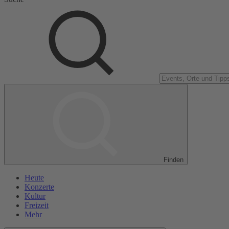
Finden
Heute
Konzerte
Kultur
Freizeit
Mehr