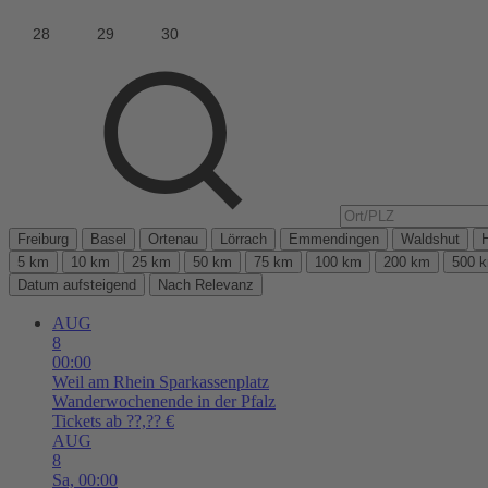
Freiburg
Basel
Ortenau
Lörrach
Emmendingen
Waldshut
5 km
10 km
25 km
50 km
75 km
100 km
200 km
500 
Datum aufsteigend
Nach Relevanz
AUG
8
00:00
Weil am Rhein
Sparkassenplatz
Wanderwochenende in der Pfalz
Tickets ab ??,?? €
AUG
8
Sa,
00:00