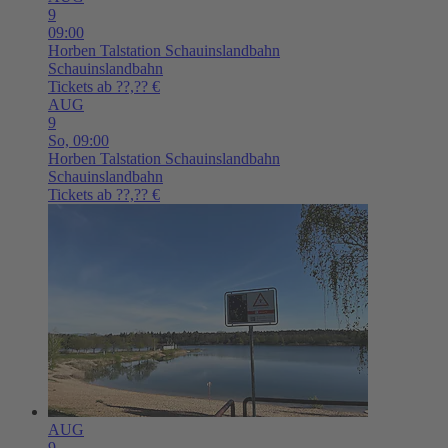
9
09:00
Horben
Talstation Schauinslandbahn
Schauinslandbahn
Tickets ab ??,?? €
AUG
9
So,
09:00
Horben
Talstation Schauinslandbahn
Schauinslandbahn
Tickets ab ??,?? €
AUG
9