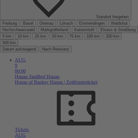
Standort freigeben
Freiburg
Basel
Ortenau
Lörrach
Emmendingen
Waldshut
Hochschwarzwald
Markgräflerland
Kaiserstuhl
Elsass & Straßburg
5 km
10 km
25 km
50 km
75 km
100 km
200 km
500 km
Datum aufsteigend
Nach Relevanz
AUG
9
00:00
Hanau
Stadthof Hanau
House of Banksy Hanau | Zeitfensterticket
Tickets
AUG