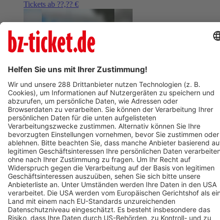
Tickets ab ??,?? €
AUG
9
09:00
BERLIN
Mauerpark Berlin
Graffitiworkshop im Mauerpark
ab 105,01 €
AUG
9