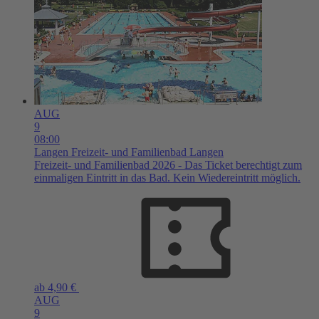
AUG
9
08:00
Langen
Freizeit- und Familienbad Langen
Freizeit- und Familienbad 2026 - Das Ticket berechtigt zum
einmaligen Eintritt in das Bad. Kein Wiedereintritt möglich.
ab 4,90 €
AUG
9