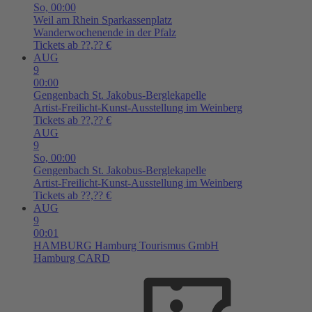
So,
00:00
Weil am Rhein
Sparkassenplatz
Wanderwochenende in der Pfalz
Tickets ab ??,?? €
AUG
9
00:00
Gengenbach
St. Jakobus-Berglekapelle
Artist-Freilicht-Kunst-Ausstellung im Weinberg
Tickets ab ??,?? €
AUG
9
So,
00:00
Gengenbach
St. Jakobus-Berglekapelle
Artist-Freilicht-Kunst-Ausstellung im Weinberg
Tickets ab ??,?? €
AUG
9
00:01
HAMBURG
Hamburg Tourismus GmbH
Hamburg CARD