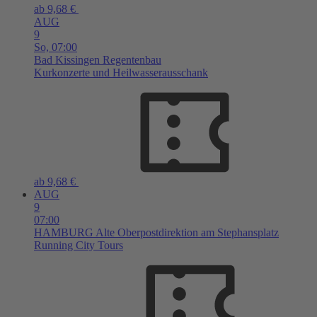
ab 9,68 €
AUG
9
So,
07:00
Bad Kissingen
Regentenbau
Kurkonzerte und Heilwasserausschank
ab 9,68 €
AUG
9
07:00
HAMBURG
Alte Oberpostdirektion am Stephansplatz
Running City Tours