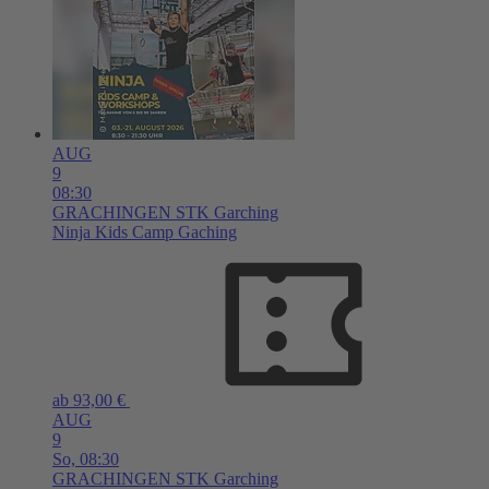
AUG
9
08:30
GRACHINGEN
STK Garching
Ninja Kids Camp Gaching
ab 93,00 €
AUG
9
So,
08:30
GRACHINGEN
STK Garching