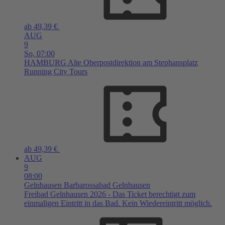
ab 49,39 €
AUG
9
So,
07:00
HAMBURG
Alte Oberpostdirektion am Stephansplatz
Running City Tours
ab 49,39 €
AUG
9
08:00
Gelnhausen
Barbarossabad Gelnhausen
Freibad Gelnhausen 2026 - Das Ticket berechtigt zum
einmaligen Eintritt in das Bad. Kein Wiedereintritt möglich.