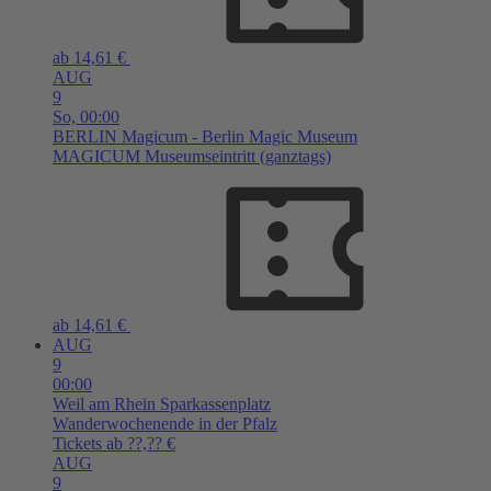
ab 14,61 €
AUG
9
So,
00:00
BERLIN
Magicum - Berlin Magic Museum
MAGICUM Museumseintritt (ganztags)
ab 14,61 €
AUG
9
00:00
Weil am Rhein
Sparkassenplatz
Wanderwochenende in der Pfalz
Tickets ab ??,?? €
AUG
9