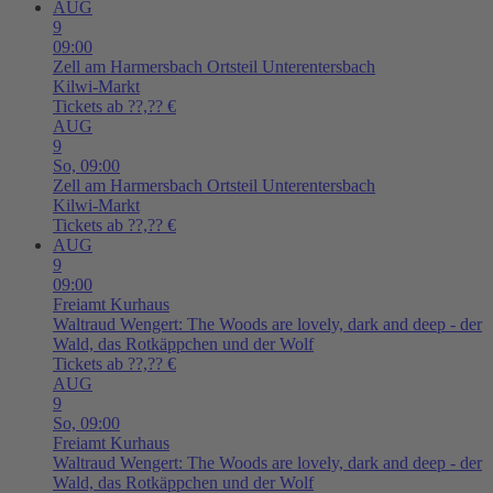
AUG
9
09:00
Zell am Harmersbach
Ortsteil Unterentersbach
Kilwi-Markt
Tickets ab ??,?? €
AUG
9
So,
09:00
Zell am Harmersbach
Ortsteil Unterentersbach
Kilwi-Markt
Tickets ab ??,?? €
AUG
9
09:00
Freiamt
Kurhaus
Waltraud Wengert: The Woods are lovely, dark and deep - der
Wald, das Rotkäppchen und der Wolf
Tickets ab ??,?? €
AUG
9
So,
09:00
Freiamt
Kurhaus
Waltraud Wengert: The Woods are lovely, dark and deep - der
Wald, das Rotkäppchen und der Wolf