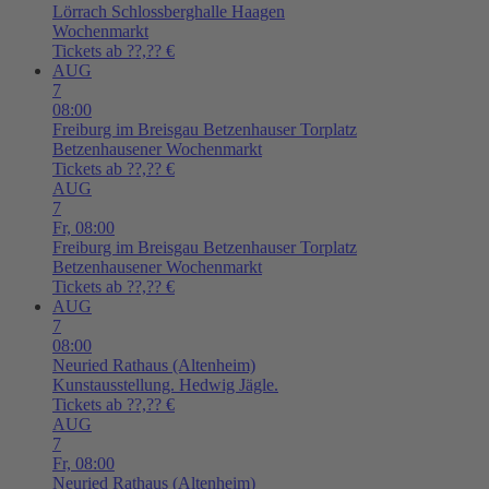
Lörrach
Schlossberghalle Haagen
Wochenmarkt
Tickets ab ??,?? €
AUG
7
08:00
Freiburg im Breisgau
Betzenhauser Torplatz
Betzenhausener Wochenmarkt
Tickets ab ??,?? €
AUG
7
Fr,
08:00
Freiburg im Breisgau
Betzenhauser Torplatz
Betzenhausener Wochenmarkt
Tickets ab ??,?? €
AUG
7
08:00
Neuried
Rathaus (Altenheim)
Kunstausstellung. Hedwig Jägle.
Tickets ab ??,?? €
AUG
7
Fr,
08:00
Neuried
Rathaus (Altenheim)