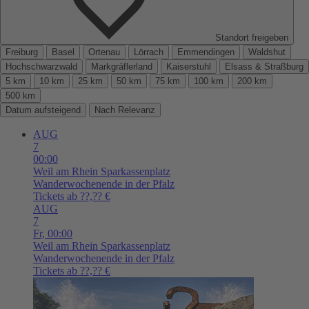
Standort freigeben
Freiburg
Basel
Ortenau
Lörrach
Emmendingen
Waldshut
Hochschwarzwald
Markgräflerland
Kaiserstuhl
Elsass & Straßburg
5 km
10 km
25 km
50 km
75 km
100 km
200 km
500 km
Datum aufsteigend
Nach Relevanz
AUG
7
00:00
Weil am Rhein
Sparkassenplatz
Wanderwochenende in der Pfalz
Tickets ab ??,?? €
AUG
7
Fr,
00:00
Weil am Rhein
Sparkassenplatz
Wanderwochenende in der Pfalz
Tickets ab ??,?? €