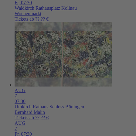
Fr,
07:30
Waldkirch
Rathausplatz Kollnau
Wochenmarkt
Tickets ab ??,?? €
AUG
7
07:30
Umkirch
Rathaus Schloss Büningen
Bernhard Malin
Tickets ab ??,?? €
AUG
7
Fr,
07:30