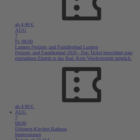
ab 4,90 €
AUG
7
Fr,
08:00
Langen
Freizeit- und Familienbad Langen
Freizeit- und Familienbad 2026 - Das Ticket berechtigt zum
einmaligen Eintritt in das Bad. Kein Wiedereintritt möglich.
ab 4,90 €
AUG
7
08:00
Efringen-Kirchen
Rathaus
Impressionen