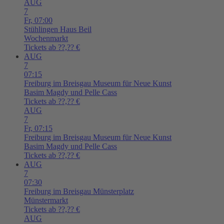
AUG
7
Fr,
07:00
Stühlingen
Haus Beil
Wochenmarkt
Tickets ab ??,?? €
AUG
7
07:15
Freiburg im Breisgau
Museum für Neue Kunst
Basim Magdy und Pelle Cass
Tickets ab ??,?? €
AUG
7
Fr,
07:15
Freiburg im Breisgau
Museum für Neue Kunst
Basim Magdy und Pelle Cass
Tickets ab ??,?? €
AUG
7
07:30
Freiburg im Breisgau
Münsterplatz
Münstermarkt
Tickets ab ??,?? €
AUG