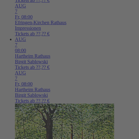
Tickets ab ??,?? €
AUG
7
Fr,
08:00
Efringen-Kirchen
Rathaus
Impressionen
Tickets ab ??,?? €
AUG
7
08:00
Hartheim
Rathaus
Birgit Sablowski
Tickets ab ??,?? €
AUG
7
Fr,
08:00
Hartheim
Rathaus
Birgit Sablowski
Tickets ab ??,?? €