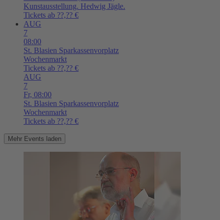
Kunstausstellung. Hedwig Jägle.
Tickets ab ??,?? €
AUG
7
08:00
St. Blasien
Sparkassenvorplatz
Wochenmarkt
Tickets ab ??,?? €
AUG
7
Fr,
08:00
St. Blasien
Sparkassenvorplatz
Wochenmarkt
Tickets ab ??,?? €
Mehr Events laden