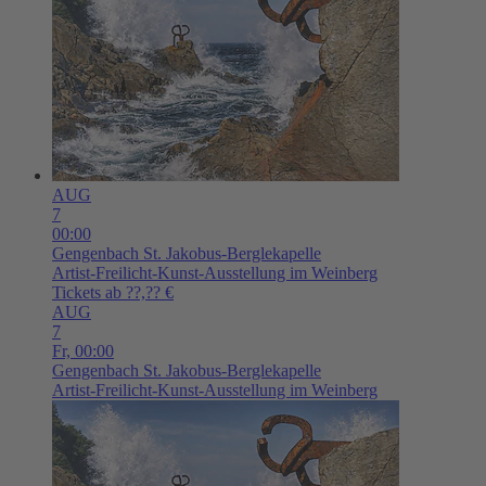
AUG
7
00:00
Gengenbach
St. Jakobus-Berglekapelle
Artist-Freilicht-Kunst-Ausstellung im Weinberg
Tickets ab ??,?? €
AUG
7
Fr,
00:00
Gengenbach
St. Jakobus-Berglekapelle
Artist-Freilicht-Kunst-Ausstellung im Weinberg