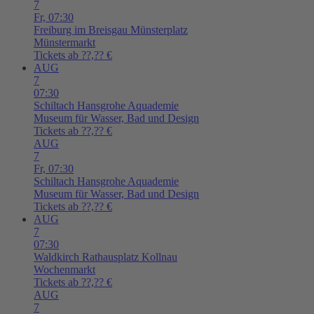
7
Fr,
07:30
Freiburg im Breisgau
Münsterplatz
Münstermarkt
Tickets ab ??,?? €
AUG
7
07:30
Schiltach
Hansgrohe Aquademie
Museum für Wasser, Bad und Design
Tickets ab ??,?? €
AUG
7
Fr,
07:30
Schiltach
Hansgrohe Aquademie
Museum für Wasser, Bad und Design
Tickets ab ??,?? €
AUG
7
07:30
Waldkirch
Rathausplatz Kollnau
Wochenmarkt
Tickets ab ??,?? €
AUG
7