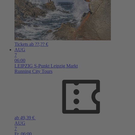
Tickets ab ??,?? €
AUG
7
06:00
LEIPZIG
S-Punkt Leipzig Markt
Running City Tours
ab 49,39 €
AUG
7
Fr,
06:00