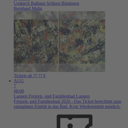
Umkirch
Rathaus Schloss Büningen
Bernhard Malin
Tickets ab ??,?? €
AUG
7
08:00
Langen
Freizeit- und Familienbad Langen
Freizeit- und Familienbad 2026 - Das Ticket berechtigt zum
einmaligen Eintritt in das Bad. Kein Wiedereintritt möglich.