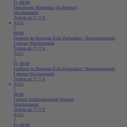
Fr,
08:00
Denzlingen
Marktplatz (Kohlerhof)
Wochenmarkt
Tickets ab ??,?? €
AUG
7
08:00
Freiburg im Breisgau
Ecke Paduaallee / Breisgauerstraße
Lehener Wochenmarkt
Tickets ab ??,?? €
AUG
7
Fr,
08:00
Freiburg im Breisgau
Ecke Paduaallee / Breisgauerstraße
Lehener Wochenmarkt
Tickets ab ??,?? €
AUG
7
08:00
Lörrach
Schlossberghalle Haagen
Wochenmarkt
Tickets ab ??,?? €
AUG
7
Fr,
08:00