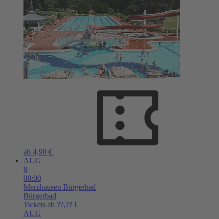
ab 4,90 €
AUG
8
08:00
Merzhausen
Bürgerbad
Bürgerbad
Tickets ab ??,?? €
AUG