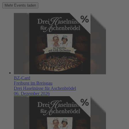
Mehr Events laden
BZ-Card
Freiburg im Breisgau
Drei Haselnüsse für Aschenbrödel
06. Dezember 2026