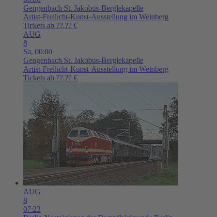
Gengenbach
St. Jakobus-Berglekapelle
Artist-Freilicht-Kunst-Ausstellung im Weinberg
Tickets ab ??,?? €
AUG
8
Sa,
00:00
Gengenbach
St. Jakobus-Berglekapelle
Artist-Freilicht-Kunst-Ausstellung im Weinberg
Tickets ab ??,?? €
AUG
8
07:23