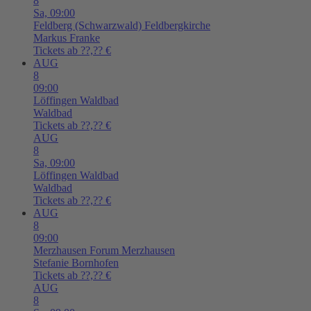
8
Sa,
09:00
Feldberg (Schwarzwald)
Feldbergkirche
Markus Franke
Tickets ab ??,?? €
AUG
8
09:00
Löffingen
Waldbad
Waldbad
Tickets ab ??,?? €
AUG
8
Sa,
09:00
Löffingen
Waldbad
Waldbad
Tickets ab ??,?? €
AUG
8
09:00
Merzhausen
Forum Merzhausen
Stefanie Bornhofen
Tickets ab ??,?? €
AUG
8