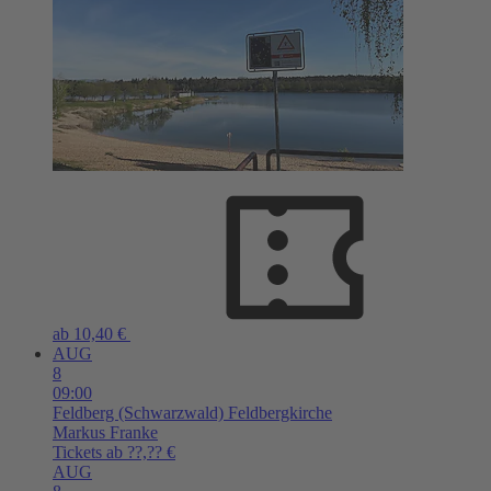
ab 10,40 €
AUG
8
09:00
Feldberg (Schwarzwald)
Feldbergkirche
Markus Franke
Tickets ab ??,?? €
AUG