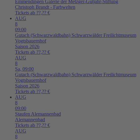
Emmendingen
Galerie der Metzger-Gutjahr-Stiftung
Christoph Brandt - Farbwelten
Tickets ab ??,?? €
AUG
8
09:00
Gutach (Schwarzwaldbahn)
Schwarzwälder Freilichtmuseum
Vogtsbauernhof
Saison 2026
Tickets ab ??,?? €
AUG
8
Sa,
09:00
Gutach (Schwarzwaldbahn)
Schwarzwälder Freilichtmuseum
Vogtsbauernhof
Saison 2026
Tickets ab ??,?? €
AUG
8
09:00
Staufen
Alemannenbad
Alemannenbad
Tickets ab ??,?? €
AUG
8