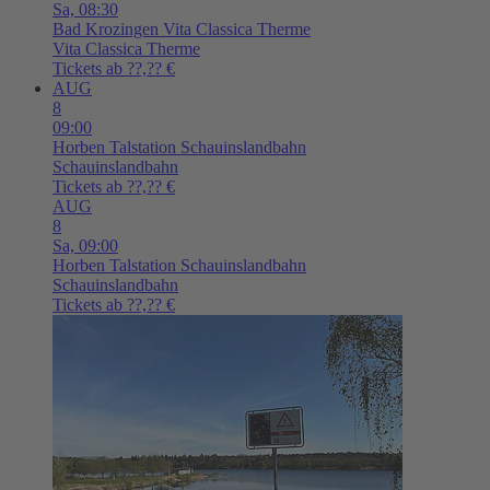
Sa,
08:30
Bad Krozingen
Vita Classica Therme
Vita Classica Therme
Tickets ab ??,?? €
AUG
8
09:00
Horben
Talstation Schauinslandbahn
Schauinslandbahn
Tickets ab ??,?? €
AUG
8
Sa,
09:00
Horben
Talstation Schauinslandbahn
Schauinslandbahn
Tickets ab ??,?? €