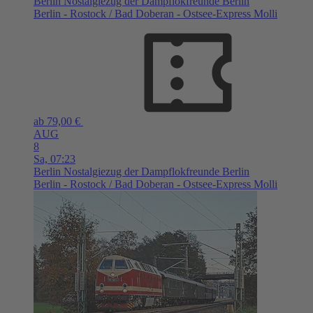
Berlin
Nostalgiezug der Dampflokfreunde Berlin
Berlin - Rostock / Bad Doberan - Ostsee-Express Molli
ab 79,00 €
AUG
8
Sa,
07:23
Berlin
Nostalgiezug der Dampflokfreunde Berlin
Berlin - Rostock / Bad Doberan - Ostsee-Express Molli