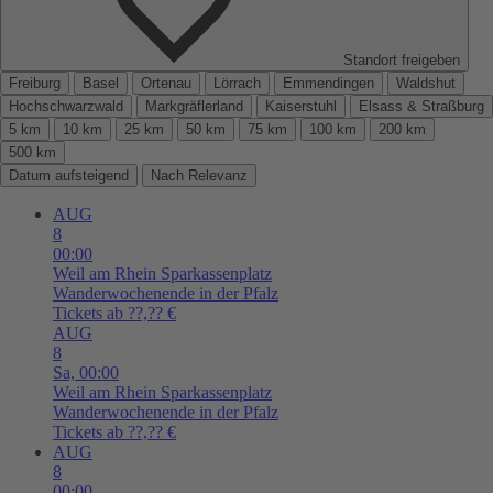
Standort freigeben
Freiburg
Basel
Ortenau
Lörrach
Emmendingen
Waldshut
Hochschwarzwald
Markgräflerland
Kaiserstuhl
Elsass & Straßburg
5 km
10 km
25 km
50 km
75 km
100 km
200 km
500 km
Datum aufsteigend
Nach Relevanz
AUG
8
00:00
Weil am Rhein
Sparkassenplatz
Wanderwochenende in der Pfalz
Tickets ab ??,?? €
AUG
8
Sa,
00:00
Weil am Rhein
Sparkassenplatz
Wanderwochenende in der Pfalz
Tickets ab ??,?? €
AUG
8
00:00