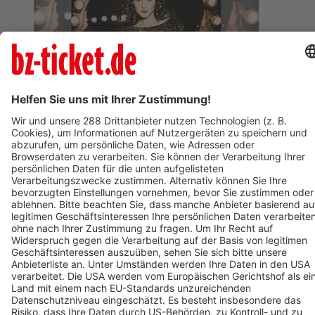
BZ-Card
Freiburg im Breisgau
Klavierabend Khatia Buniatishvili
09. April 2027
Termin eintragen