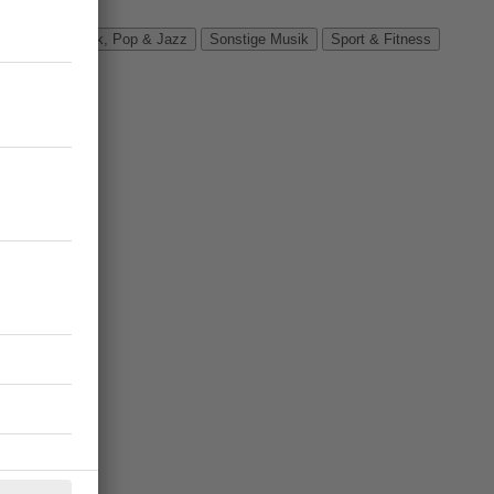
Verbände
Rock, Pop & Jazz
Sonstige Musik
Sport & Fitness