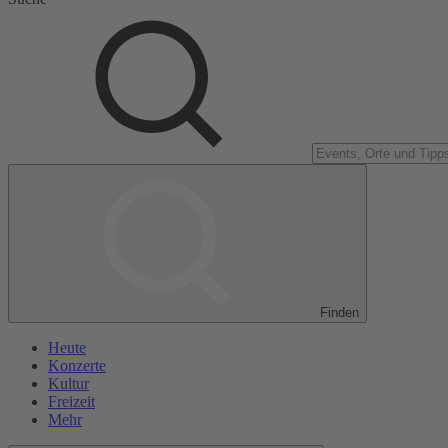
Finden
Heute
Konzerte
Kultur
Freizeit
Mehr