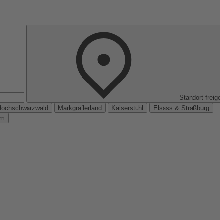
Standort freig
Hochschwarzwald
Markgräflerland
Kaiserstuhl
Elsass & Straßburg
km