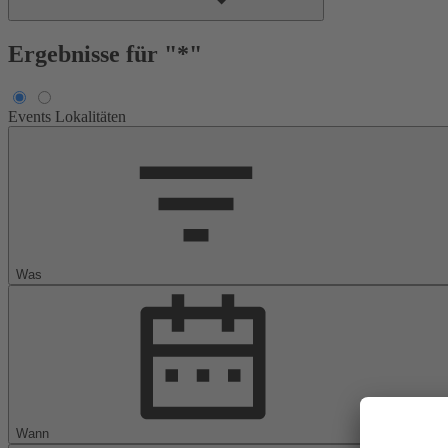
Ergebnisse für "*"
Events
Lokalitäten
Was
Wann