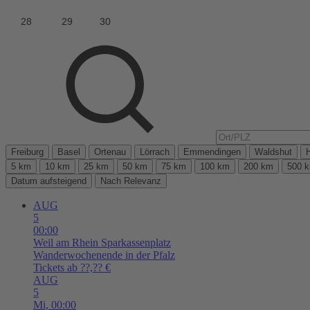
Freiburg
Basel
Ortenau
Lörrach
Emmendingen
Waldshut
5 km
10 km
25 km
50 km
75 km
100 km
200 km
500 
Datum aufsteigend
Nach Relevanz
AUG
5
00:00
Weil am Rhein
Sparkassenplatz
Wanderwochenende in der Pfalz
Tickets ab ??,?? €
AUG
5
Mi,
00:00