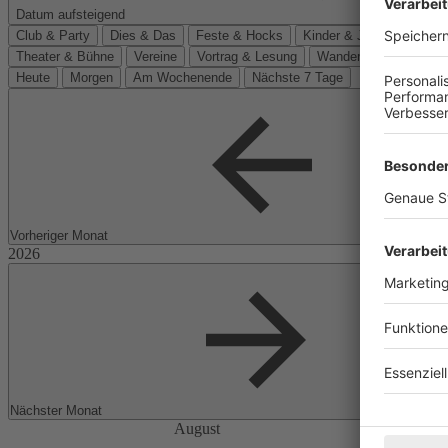
Datum aufsteigend
Club & Party
Dies & Das
Feste & Hocks
Kinder & Jugend
Kino
Theater & Bühne
Vereine
Vortrag & Lesung
Wanderungen
Heute
Morgen
Am Wochenende
Nächste 7 Tage
Vorheriger Monat
Nächster Monat