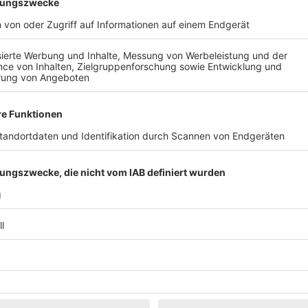
Klassik
Kunst & Museen
Märkte & Messen
Narretei
Politik & 