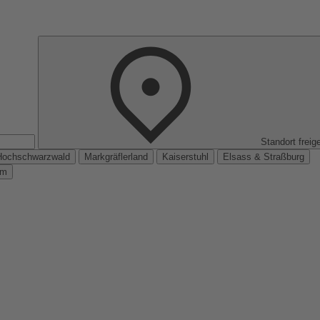
Standort freig
Hochschwarzwald
Markgräflerland
Kaiserstuhl
Elsass & Straßburg
km