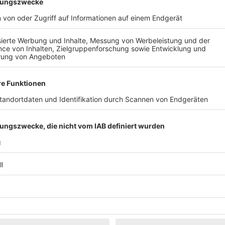
Klassik
Kunst & Museen
Märkte & Messen
Narretei
Politik & 