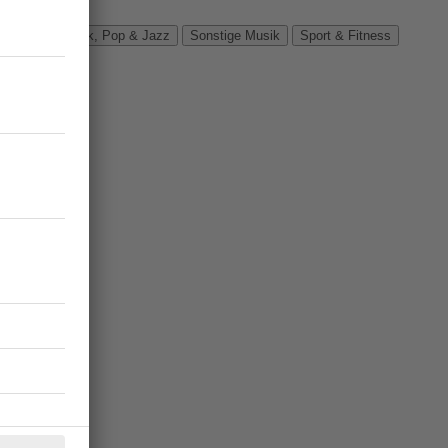
Verbände
Rock, Pop & Jazz
Sonstige Musik
Sport & Fitness