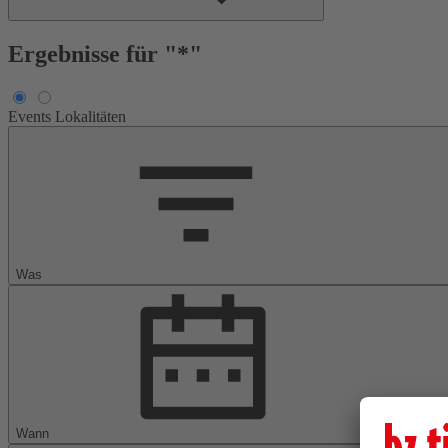
Ergebnisse für "*"
Events
Lokalitäten
Was
Wann