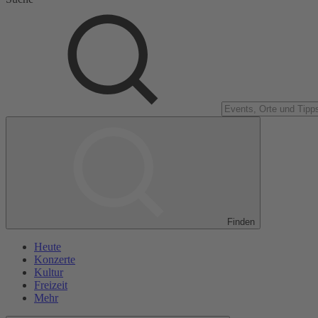
Finden
Heute
Konzerte
Kultur
Freizeit
Mehr