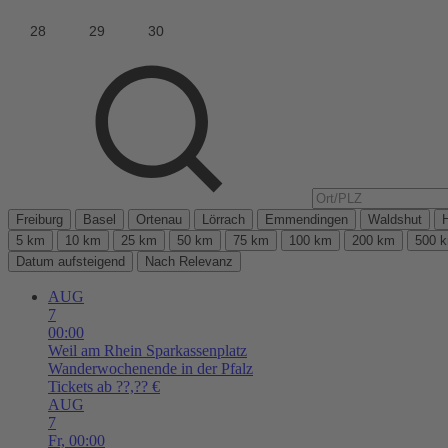
Freiburg
Basel
Ortenau
Lörrach
Emmendingen
Waldshut
5 km
10 km
25 km
50 km
75 km
100 km
200 km
500 
Datum aufsteigend
Nach Relevanz
AUG
7
00:00
Weil am Rhein
Sparkassenplatz
Wanderwochenende in der Pfalz
Tickets ab ??,?? €
AUG
7
Fr,
00:00