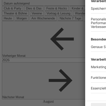
Datum aufsteigend
Club & Party
Dies & Das
Feste & Hocks
Kinder & Jugend
Kino
Theater & Bühne
Vereine
Vortrag & Lesung
Wanderungen
Heute
Morgen
Am Wochenende
Nächste 7 Tage
Vorheriger Monat
Nächster Monat