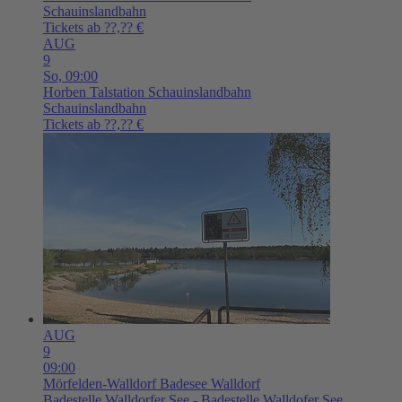
Schauinslandbahn
Tickets ab ??,?? €
AUG
9
So,
09:00
Horben
Talstation Schauinslandbahn
Schauinslandbahn
Tickets ab ??,?? €
AUG
9
09:00
Mörfelden-Walldorf
Badesee Walldorf
Badestelle Walldorfer See - Badestelle Walldofer See