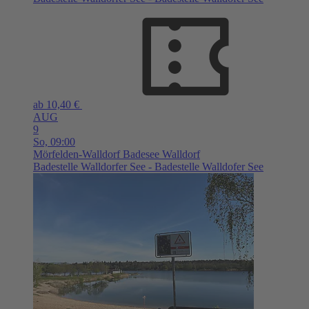
ab 10,40 €
AUG
9
So,
09:00
Mörfelden-Walldorf
Badesee Walldorf
Badestelle Walldorfer See - Badestelle Walldofer See