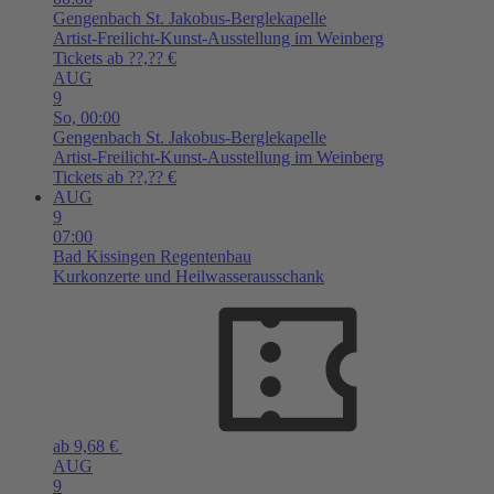
Gengenbach
St. Jakobus-Berglekapelle
Artist-Freilicht-Kunst-Ausstellung im Weinberg
Tickets ab ??,?? €
AUG
9
So,
00:00
Gengenbach
St. Jakobus-Berglekapelle
Artist-Freilicht-Kunst-Ausstellung im Weinberg
Tickets ab ??,?? €
AUG
9
07:00
Bad Kissingen
Regentenbau
Kurkonzerte und Heilwasserausschank
ab 9,68 €
AUG
9