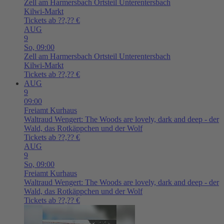
Zell am Harmersbach
Ortsteil Unterentersbach
Kilwi-Markt
Tickets ab ??,?? €
AUG
9
So,
09:00
Zell am Harmersbach
Ortsteil Unterentersbach
Kilwi-Markt
Tickets ab ??,?? €
AUG
9
09:00
Freiamt
Kurhaus
Waltraud Wengert: The Woods are lovely, dark and deep - der
Wald, das Rotkäppchen und der Wolf
Tickets ab ??,?? €
AUG
9
So,
09:00
Freiamt
Kurhaus
Waltraud Wengert: The Woods are lovely, dark and deep - der
Wald, das Rotkäppchen und der Wolf
Tickets ab ??,?? €