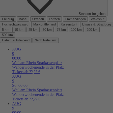
Standort freigeben
Freiburg
Basel
Ortenau
Lörrach
Emmendingen
Waldshut
Hochschwarzwald
Markgräflerland
Kaiserstuhl
Elsass & Straßburg
5 km
10 km
25 km
50 km
75 km
100 km
200 km
500 km
Datum aufsteigend
Nach Relevanz
AUG
9
00:00
Weil am Rhein
Sparkassenplatz
Wanderwochenende in der Pfalz
Tickets ab ??,?? €
AUG
9
So,
00:00
Weil am Rhein
Sparkassenplatz
Wanderwochenende in der Pfalz
Tickets ab ??,?? €
AUG
9
00:00