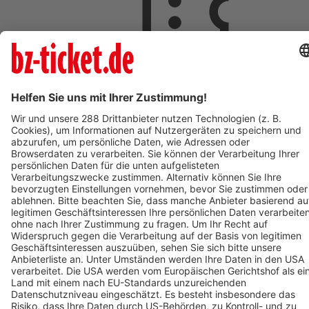
ab 18,00 €
AUG
9
So,
09:00
ST.PAUL IM LAVANTTAL
Johannesberg
St. Pauler Waldgeschichten - Vivaldi der Waldwal - Ticket
zum Mars
ab 18,00 €
AUG
9
09:00
OBERHAUSEN
OBEX | Oberhausen
POLAR EXPERIENCE - Die immersive Ausstellung