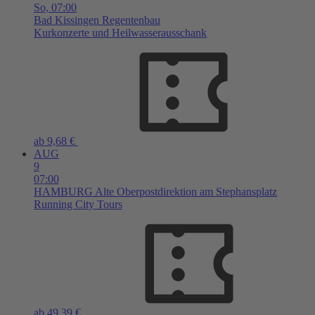
So,
07:00
Bad Kissingen
Regentenbau
Kurkonzerte und Heilwasserausschank
ab 9,68 €
AUG
9
07:00
HAMBURG
Alte Oberpostdirektion am Stephansplatz
Running City Tours
ab 49,39 €