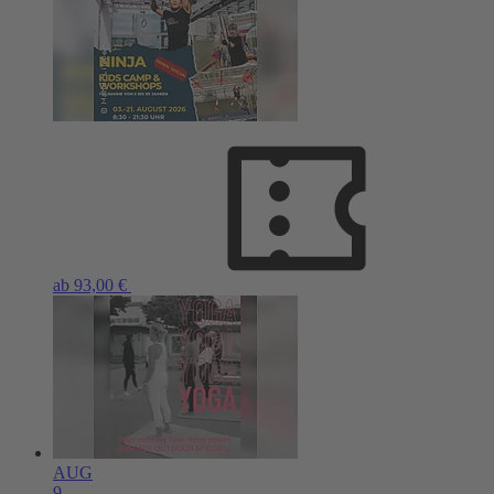
ab 93,00 €
AUG
9