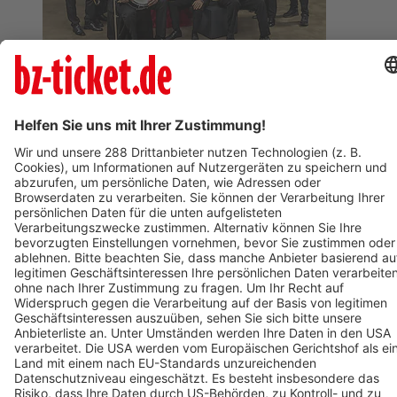
BZ-Card
Freiburg im Breisgau
Circolo 2026 - Udo Jürgens - Aber bitte mit Schlager!
12. Dezember 2026
BZ-Card
Freiburg im Breisgau
Varieté am Seepark 2026
12. November 2026