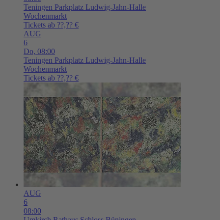
Teningen
Parkplatz Ludwig-Jahn-Halle
Wochenmarkt
Tickets ab ??,?? €
AUG
6
Do,
08:00
Teningen
Parkplatz Ludwig-Jahn-Halle
Wochenmarkt
Tickets ab ??,?? €
AUG
6
08:00
Umkirch
Rathaus Schloss Büningen