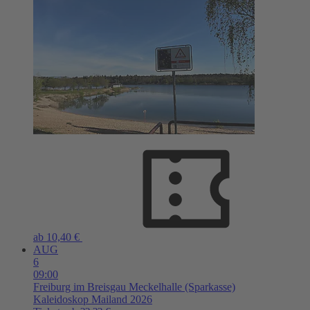
ab 10,40 €
AUG
6
09:00
Freiburg im Breisgau
Meckelhalle (Sparkasse)
Kaleidoskop Mailand 2026