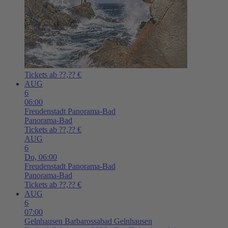
Tickets ab ??,?? €
AUG
6
06:00
Freudenstadt
Panorama-Bad
Panorama-Bad
Tickets ab ??,?? €
AUG
6
Do,
06:00
Freudenstadt
Panorama-Bad
Panorama-Bad
Tickets ab ??,?? €
AUG
6
07:00
Gelnhausen
Barbarossabad Gelnhausen