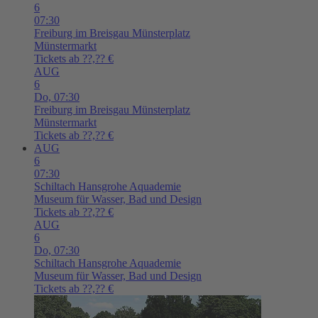
6
07:30
Freiburg im Breisgau
Münsterplatz
Münstermarkt
Tickets ab ??,?? €
AUG
6
Do,
07:30
Freiburg im Breisgau
Münsterplatz
Münstermarkt
Tickets ab ??,?? €
AUG
6
07:30
Schiltach
Hansgrohe Aquademie
Museum für Wasser, Bad und Design
Tickets ab ??,?? €
AUG
6
Do,
07:30
Schiltach
Hansgrohe Aquademie
Museum für Wasser, Bad und Design
Tickets ab ??,?? €