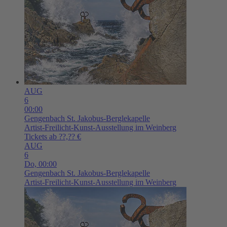
AUG
6
00:00
Gengenbach
St. Jakobus-Berglekapelle
Artist-Freilicht-Kunst-Ausstellung im Weinberg
Tickets ab ??,?? €
AUG
6
Do,
00:00
Gengenbach
St. Jakobus-Berglekapelle
Artist-Freilicht-Kunst-Ausstellung im Weinberg