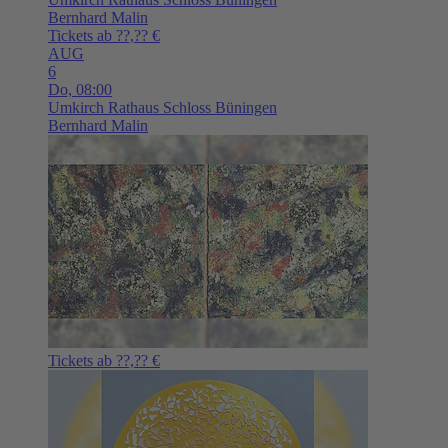
Bernhard Malin
Tickets ab ??,?? €
AUG
6
Do,
08:00
Umkirch
Rathaus Schloss Büningen
Bernhard Malin
Tickets ab ??,?? €