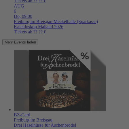
Tickets ab ??,?? €
AUG
6
Do,
09:00
Freiburg im Breisgau
Meckelhalle (Sparkasse)
Kaleidoskop Mailand 2026
Tickets ab ??,?? €
Mehr Events laden
BZ-Card
Freiburg im Breisgau
Drei Haselnüsse für Aschenbrödel