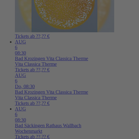
Tickets ab ??,?? €
AUG
6
08:30
Bad Krozingen
Vita Classica Therme
Vita Classica Therme
Tickets ab ??,?? €
AUG
6
Do,
08:30
Bad Krozingen
Vita Classica Therme
Vita Classica Therme
Tickets ab ??,?? €
AUG
6
08:30
Bad Säckingen
Rathaus Wallbach
Wochenmarkt
Tickets ab ??,?? €