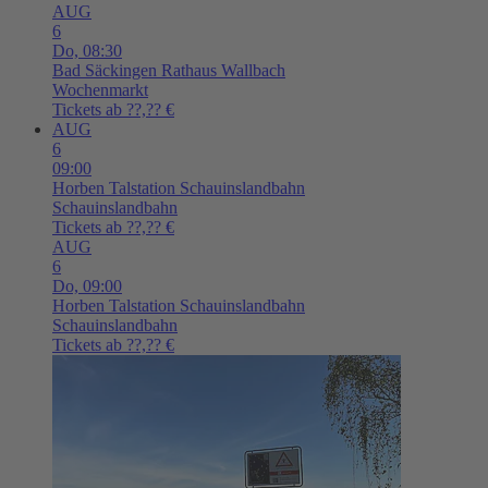
AUG
6
Do,
08:30
Bad Säckingen
Rathaus Wallbach
Wochenmarkt
Tickets ab ??,?? €
AUG
6
09:00
Horben
Talstation Schauinslandbahn
Schauinslandbahn
Tickets ab ??,?? €
AUG
6
Do,
09:00
Horben
Talstation Schauinslandbahn
Schauinslandbahn
Tickets ab ??,?? €