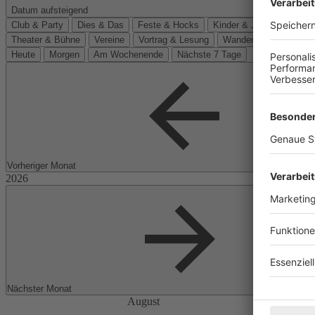
Datum aufsteigend
Club & Party
Dies & Das
Feste & Hocks
Kinder & Jugend
Kino
Theater & Bühne
Vereine
Vortrag & Lesung
Wanderungen
Heute
Morgen
Am Wochenende
Nächste 7 Tage
Vorheriger Monat
Nächster Monat