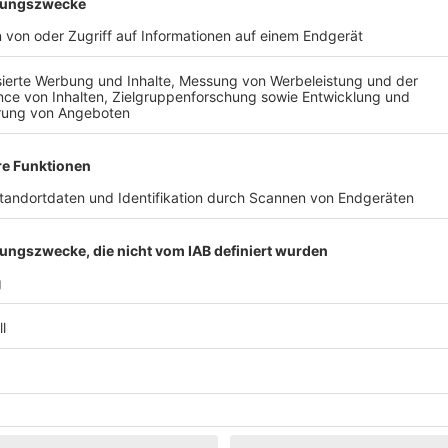
Klassik
Kunst & Museen
Märkte & Messen
Narretei
Politik & 