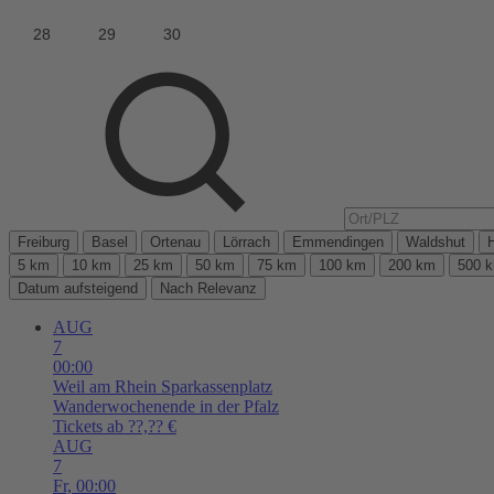
Freiburg
Basel
Ortenau
Lörrach
Emmendingen
Waldshut
5 km
10 km
25 km
50 km
75 km
100 km
200 km
500 
Datum aufsteigend
Nach Relevanz
AUG
7
00:00
Weil am Rhein
Sparkassenplatz
Wanderwochenende in der Pfalz
Tickets ab ??,?? €
AUG
7
Fr,
00:00