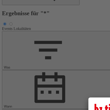
Ergebnisse für "*"
Events
Lokalitäten
Was
Wann