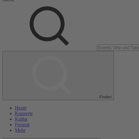
Finden
Heute
Konzerte
Kultur
Freizeit
Mehr