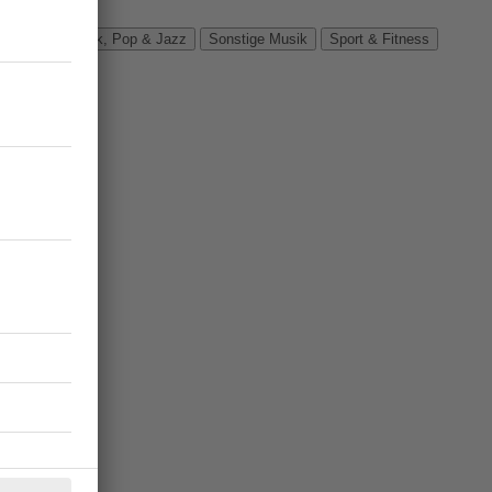
Verbände
Rock, Pop & Jazz
Sonstige Musik
Sport & Fitness