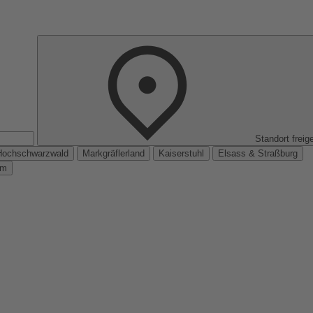
Standort freig
Hochschwarzwald
Markgräflerland
Kaiserstuhl
Elsass & Straßburg
km