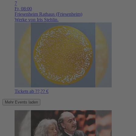
7
Fr,
08:00
Friesenheim
Rathaus (Friesenheim)
Werke von Iris Stehlin.
Tickets ab ??,?? €
Mehr Events laden