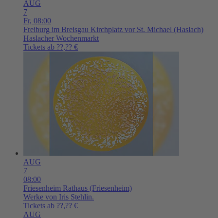
AUG
7
Fr,
08:00
Freiburg im Breisgau
Kirchplatz vor St. Michael (Haslach)
Haslacher Wochenmarkt
Tickets ab ??,?? €
AUG
7
08:00
Friesenheim
Rathaus (Friesenheim)
Werke von Iris Stehlin.
Tickets ab ??,?? €
AUG