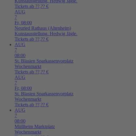
Kunstausstellung. Hedwig Jägle.
Tickets ab ??,?? €
AUG
7
Fr,
08:00
Neuried
Rathaus (Altenheim)
Kunstausstellung. Hedwig Jägle.
Tickets ab ??,?? €
AUG
7
08:00
St. Blasien
Sparkassenvorplatz
Wochenmarkt
Tickets ab ??,?? €
AUG
7
Fr,
08:00
St. Blasien
Sparkassenvorplatz
Wochenmarkt
Tickets ab ??,?? €
AUG
7
08:00
Müllheim
Marktplatz
Wochenmarkt