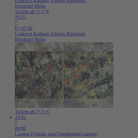
Umkirch
Rathaus Schloss Büningen
Bernhard Malin
Tickets ab ??,?? €
AUG
7
Fr,
07:30
Umkirch
Rathaus Schloss Büningen
Bernhard Malin
Tickets ab ??,?? €
AUG
7
08:00
Langen
Freizeit- und Familienbad Langen