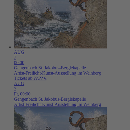
AUG
7
00:00
Gengenbach
St. Jakobus-Berglekapelle
Artist-Freilicht-Kunst-Ausstellung im Weinberg
Tickets ab ??,?? €
AUG
7
Fr,
00:00
Gengenbach
St. Jakobus-Berglekapelle
Artist-Freilicht-Kunst-Ausstellung im Weinberg