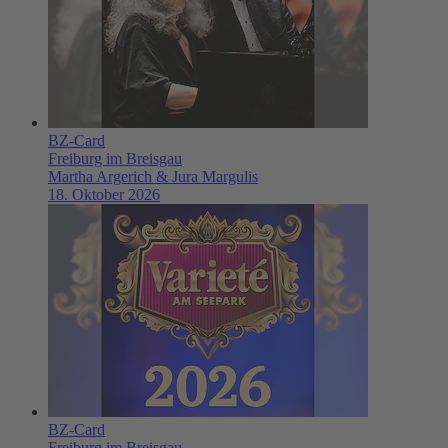
BZ-Card
Freiburg im Breisgau
Martha Argerich & Jura Margulis
18. Oktober 2026
BZ-Card
Freiburg im Breisgau