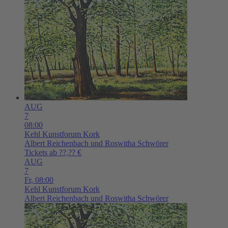
AUG
7
08:00
Kehl
Kunstforum Kork
Albert Reichenbach und Roswitha Schwörer
Tickets ab ??,?? €
AUG
7
Fr,
08:00
Kehl
Kunstforum Kork
Albert Reichenbach und Roswitha Schwörer