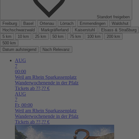
Standort freigeben
Freiburg
Basel
Ortenau
Lörrach
Emmendingen
Waldshut
Hochschwarzwald
Markgräflerland
Kaiserstuhl
Elsass & Straßburg
5 km
10 km
25 km
50 km
75 km
100 km
200 km
500 km
Datum aufsteigend
Nach Relevanz
AUG
7
00:00
Weil am Rhein
Sparkassenplatz
Wanderwochenende in der Pfalz
Tickets ab ??,?? €
AUG
7
Fr,
00:00
Weil am Rhein
Sparkassenplatz
Wanderwochenende in der Pfalz
Tickets ab ??,?? €