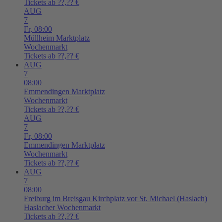
Tickets ab ??,?? €
AUG
7
Fr,
08:00
Müllheim
Marktplatz
Wochenmarkt
Tickets ab ??,?? €
AUG
7
08:00
Emmendingen
Marktplatz
Wochenmarkt
Tickets ab ??,?? €
AUG
7
Fr,
08:00
Emmendingen
Marktplatz
Wochenmarkt
Tickets ab ??,?? €
AUG
7
08:00
Freiburg im Breisgau
Kirchplatz vor St. Michael (Haslach)
Haslacher Wochenmarkt
Tickets ab ??,?? €