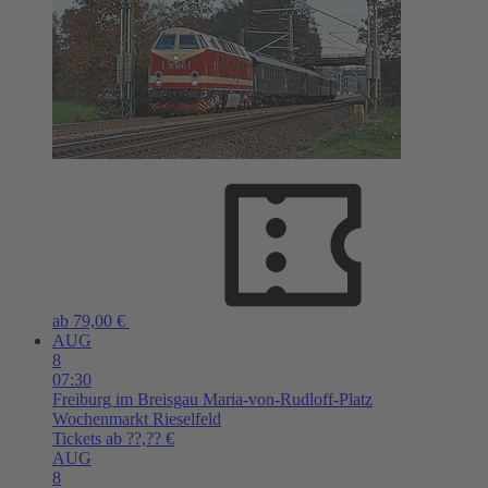
ab 79,00 €
AUG
8
07:30
Freiburg im Breisgau
Maria-von-Rudloff-Platz
Wochenmarkt Rieselfeld
Tickets ab ??,?? €
AUG
8