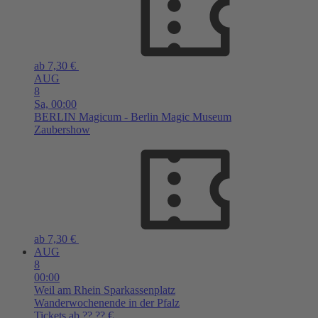
ab 7,30 €
AUG
8
Sa,
00:00
BERLIN
Magicum - Berlin Magic Museum
Zaubershow
ab 7,30 €
AUG
8
00:00
Weil am Rhein
Sparkassenplatz
Wanderwochenende in der Pfalz
Tickets ab ??,?? €