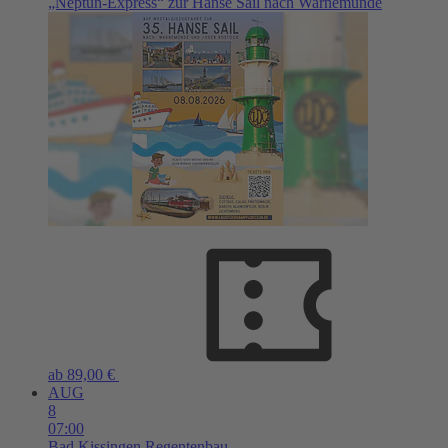
„Neptun-Express“ zur Hanse Sail nach Warnemünde
ab 89,00 €
AUG
8
07:00
Bad Kissingen
Regentenbau