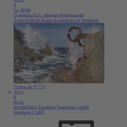
8
Sa,
00:00
Gengenbach
St. Jakobus-Berglekapelle
Artist-Freilicht-Kunst-Ausstellung im Weinberg
Tickets ab ??,?? €
AUG
8
00:01
HAMBURG
Hamburg Tourismus GmbH
Hamburg CARD