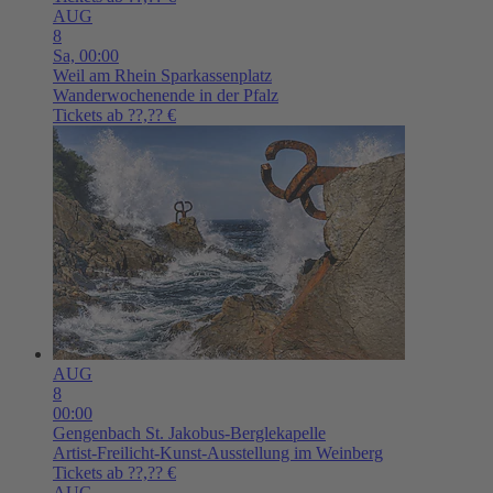
AUG
8
Sa,
00:00
Weil am Rhein
Sparkassenplatz
Wanderwochenende in der Pfalz
Tickets ab ??,?? €
AUG
8
00:00
Gengenbach
St. Jakobus-Berglekapelle
Artist-Freilicht-Kunst-Ausstellung im Weinberg
Tickets ab ??,?? €
AUG