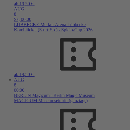
ab 19,50 €
AUG
8
Sa,
00:00
LÜBBECKE
Merkur Arena Lübbecke
Kombiticket (Sa. + So.) - Spielo-Cup 2026
ab 19,50 €
AUG
8
00:00
BERLIN
Magicum - Berlin Magic Museum
MAGICUM Museumseintritt (ganztags)