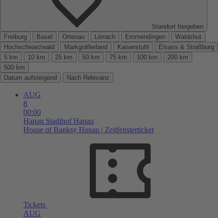
Standort freigeben
Freiburg
Basel
Ortenau
Lörrach
Emmendingen
Waldshut
Hochschwarzwald
Markgräflerland
Kaiserstuhl
Elsass & Straßburg
5 km
10 km
25 km
50 km
75 km
100 km
200 km
500 km
Datum aufsteigend
Nach Relevanz
AUG
8
00:00
Hanau
Stadthof Hanau
House of Banksy Hanau | Zeitfensterticket
Tickets
AUG