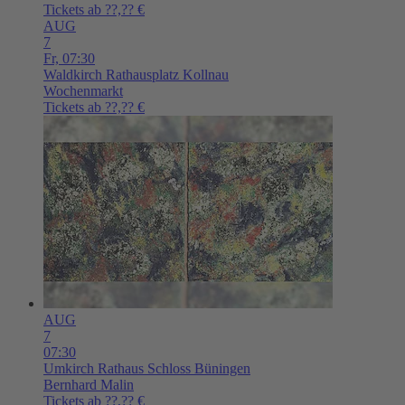
Tickets ab ??,?? €
AUG
7
Fr,
07:30
Waldkirch
Rathausplatz Kollnau
Wochenmarkt
Tickets ab ??,?? €
AUG
7
07:30
Umkirch
Rathaus Schloss Büningen
Bernhard Malin
Tickets ab ??,?? €