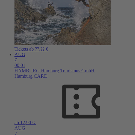
Tickets ab ??,?? €
AUG
7
00:01
HAMBURG
Hamburg Tourismus GmbH
Hamburg CARD
ab 12,90 €
AUG
7