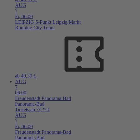
AUG
7
Fr,
06:00
LEIPZIG
S-Punkt Leipzig Markt
Running City Tours
ab 49,39 €
AUG
7
06:00
Freudenstadt
Panorama-Bad
Panorama-Bad
Tickets ab ??,?? €
AUG
7
Fr,
06:00
Freudenstadt
Panorama-Bad
Panorama-Bad