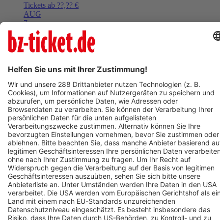
Tickets ab ??,?? €
AUG
7
Fr,
08:00
Denzlingen
Marktplatz (Kohlerhof)
Wochenmarkt
Tickets ab ??,?? €
Mehr Events laden
BZ-Card
Freiburg im Breisgau
Wolfgang Amadeus Mozart