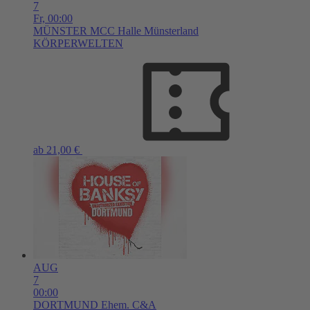
7
Fr,
00:00
MÜNSTER
MCC Halle Münsterland
KÖRPERWELTEN
ab 21,00 €
AUG
7
00:00
DORTMUND
Ehem. C&A