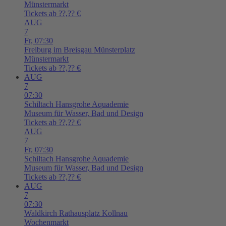
Münstermarkt
Tickets ab ??,?? €
AUG
7
Fr,
07:30
Freiburg im Breisgau
Münsterplatz
Münstermarkt
Tickets ab ??,?? €
AUG
7
07:30
Schiltach
Hansgrohe Aquademie
Museum für Wasser, Bad und Design
Tickets ab ??,?? €
AUG
7
Fr,
07:30
Schiltach
Hansgrohe Aquademie
Museum für Wasser, Bad und Design
Tickets ab ??,?? €
AUG
7
07:30
Waldkirch
Rathausplatz Kollnau
Wochenmarkt