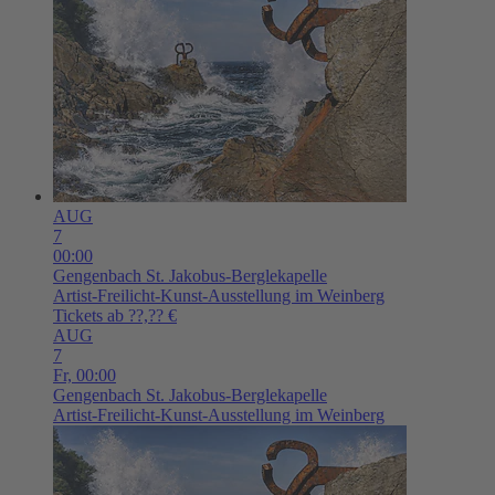
AUG
7
00:00
Gengenbach
St. Jakobus-Berglekapelle
Artist-Freilicht-Kunst-Ausstellung im Weinberg
Tickets ab ??,?? €
AUG
7
Fr,
00:00
Gengenbach
St. Jakobus-Berglekapelle
Artist-Freilicht-Kunst-Ausstellung im Weinberg