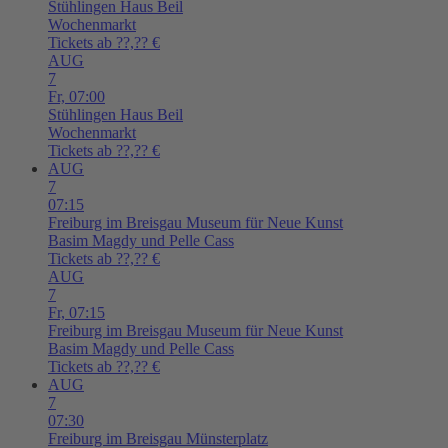
Stühlingen
Haus Beil
Wochenmarkt
Tickets ab ??,?? €
AUG
7
Fr,
07:00
Stühlingen
Haus Beil
Wochenmarkt
Tickets ab ??,?? €
AUG
7
07:15
Freiburg im Breisgau
Museum für Neue Kunst
Basim Magdy und Pelle Cass
Tickets ab ??,?? €
AUG
7
Fr,
07:15
Freiburg im Breisgau
Museum für Neue Kunst
Basim Magdy und Pelle Cass
Tickets ab ??,?? €
AUG
7
07:30
Freiburg im Breisgau
Münsterplatz