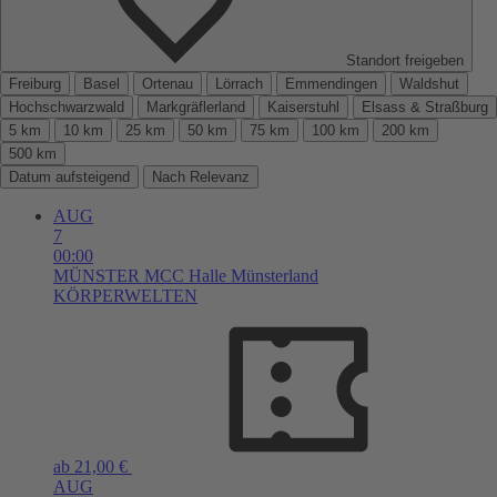
Standort freigeben
Freiburg
Basel
Ortenau
Lörrach
Emmendingen
Waldshut
Hochschwarzwald
Markgräflerland
Kaiserstuhl
Elsass & Straßburg
5 km
10 km
25 km
50 km
75 km
100 km
200 km
500 km
Datum aufsteigend
Nach Relevanz
AUG
7
00:00
MÜNSTER
MCC Halle Münsterland
KÖRPERWELTEN
ab 21,00 €
AUG