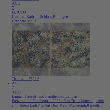
AUG
7
Fr,
07:30
Umkirch
Rathaus Schloss Büningen
Bernhard Malin
Tickets ab ??,?? €
AUG
7
08:00
Langen
Freizeit- und Familienbad Langen
Freizeit- und Familienbad 2026 - Das Ticket berechtigt zum
einmaligen Eintritt in das Bad. Kein Wiedereintritt möglich.