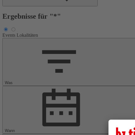
Ergebnisse für "*"
Events
Lokalitäten
Was
Wann