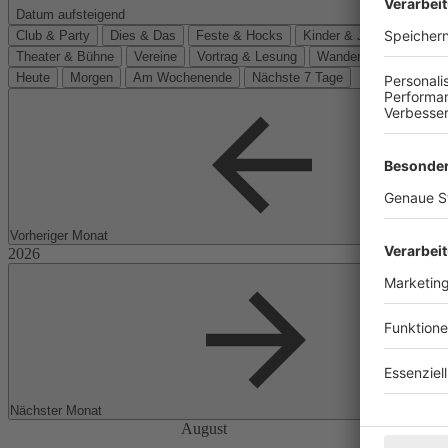
Datum aufsteigend
Club & Party
Dies & Das
Feste & Hocks
Kinder & Jugend
Kino
Theater & Bühne
Vereine
Vortrag & Lesung
Wanderungen
Heute
Morgen
Am Wochenende
Nächste 7 Tage
Vorheriger Monat
Nächster Monat