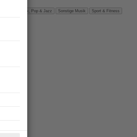
Verbände
Rock, Pop & Jazz
Sonstige Musik
Sport & Fitness