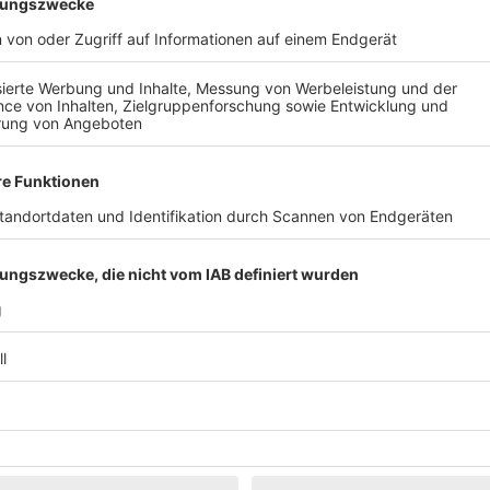
Klassik
Kunst & Museen
Märkte & Messen
Narretei
Politik & 