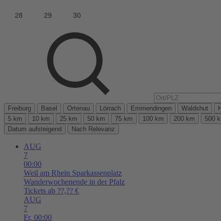
Freiburg
Basel
Ortenau
Lörrach
Emmendingen
Waldshut
5 km
10 km
25 km
50 km
75 km
100 km
200 km
500 
Datum aufsteigend
Nach Relevanz
AUG
7
00:00
Weil am Rhein
Sparkassenplatz
Wanderwochenende in der Pfalz
Tickets ab ??,?? €
AUG
7
Fr,
00:00