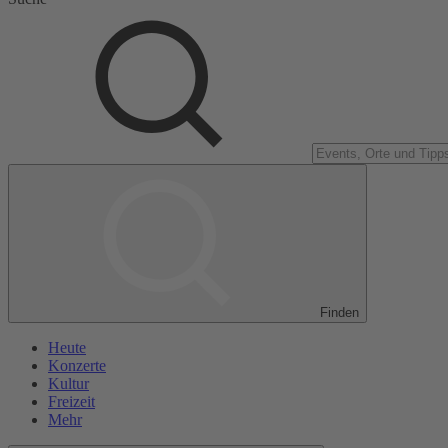
Finden
Heute
Konzerte
Kultur
Freizeit
Mehr