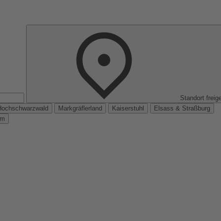
Standort freig
Hochschwarzwald
Markgräflerland
Kaiserstuhl
Elsass & Straßburg
km