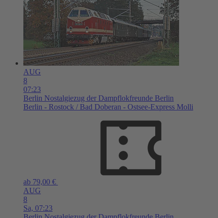
AUG
8
07:23
Berlin
Nostalgiezug der Dampflokfreunde Berlin
Berlin - Rostock / Bad Doberan - Ostsee-Express Molli
ab 79,00 €
AUG
8
Sa,
07:23
Berlin
Nostalgiezug der Dampflokfreunde Berlin