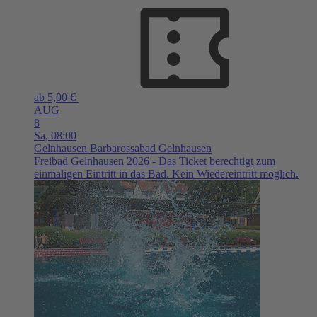
ab 5,00 €
AUG
8
Sa,
08:00
Gelnhausen
Barbarossabad Gelnhausen
Freibad Gelnhausen 2026 - Das Ticket berechtigt zum
einmaligen Eintritt in das Bad. Kein Wiedereintritt möglich.