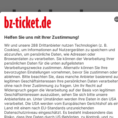
Deine Region. Deine Events.
BZ-Card
schnapp.de
Kontakt
Mediadaten
Datenschutz
Cookie-Einstellungen
Impressum
+49 761 496 8888
Tickethotline Mo–Fr: 9–12 Uhr
System