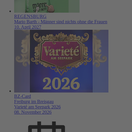
REGENSBURG
Mario Barth - Männer sind nichts ohne die Frauen
10. April 2027
BZ-Card
Freiburg im Breisgau
Varieté am Seepark 2026
08. November 2026