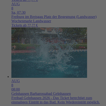
AUG
8
Sa,
07:30
Freiburg im Breisgau
Platz der Begegnung (Landwasser)
Wochenmarkt Landwasser
Tickets ab ??,?? €
AUG
8
08:00
Gelnhausen
Barbarossabad Gelnhausen
Freibad Gelnhausen 2026 - Das Ticket berechtigt zum
einmaligen Eintritt in das Bad. Kein Wiedereintritt möglich.