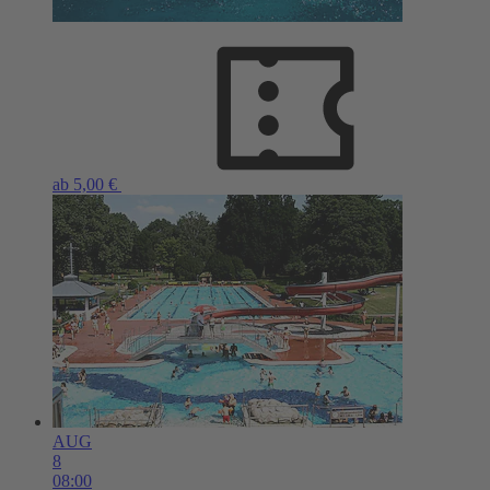
ab 5,00 €
AUG
8
08:00