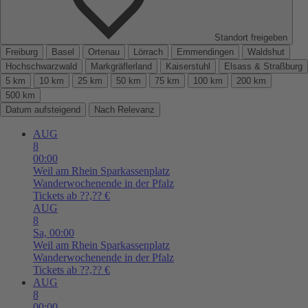
Standort freigeben
Freiburg
Basel
Ortenau
Lörrach
Emmendingen
Waldshut
Hochschwarzwald
Markgräflerland
Kaiserstuhl
Elsass & Straßburg
5 km
10 km
25 km
50 km
75 km
100 km
200 km
500 km
Datum aufsteigend
Nach Relevanz
AUG
8
00:00
Weil am Rhein
Sparkassenplatz
Wanderwochenende in der Pfalz
Tickets ab ??,?? €
AUG
8
Sa,
00:00
Weil am Rhein
Sparkassenplatz
Wanderwochenende in der Pfalz
Tickets ab ??,?? €
AUG
8
00:00