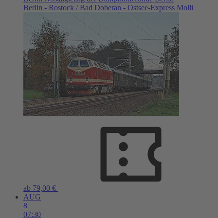
Berlin - Rostock / Bad Doberan - Ostsee-Express Molli
ab 79,00 €
AUG
8
07:30