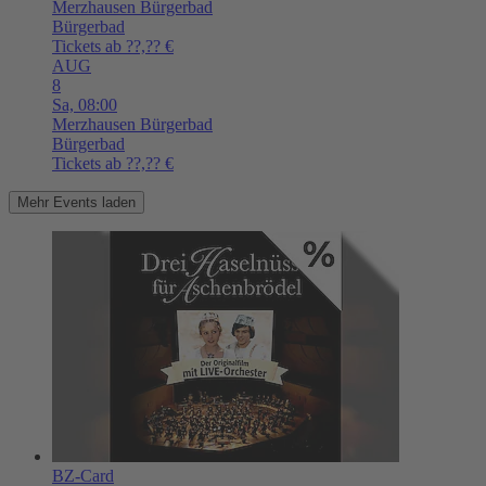
Merzhausen
Bürgerbad
Bürgerbad
Tickets ab ??,?? €
AUG
8
Sa,
08:00
Merzhausen
Bürgerbad
Bürgerbad
Tickets ab ??,?? €
Mehr Events laden
BZ-Card