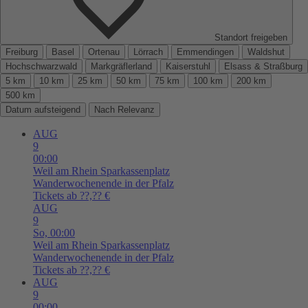
Standort freigeben
Freiburg
Basel
Ortenau
Lörrach
Emmendingen
Waldshut
Hochschwarzwald
Markgräflerland
Kaiserstuhl
Elsass & Straßburg
5 km
10 km
25 km
50 km
75 km
100 km
200 km
500 km
Datum aufsteigend
Nach Relevanz
AUG
9
00:00
Weil am Rhein
Sparkassenplatz
Wanderwochenende in der Pfalz
Tickets ab ??,?? €
AUG
9
So,
00:00
Weil am Rhein
Sparkassenplatz
Wanderwochenende in der Pfalz
Tickets ab ??,?? €
AUG
9
00:00