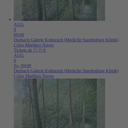
AUG
9
09:00
Durbach
Galerie Kulturzeit (Mediclin Staufenburg Klinik)
Celso Martínez Naves
Tickets ab ??,?? €
AUG
9
So,
09:00
Durbach
Galerie Kulturzeit (Mediclin Staufenburg Klinik)
Celso Martínez Naves