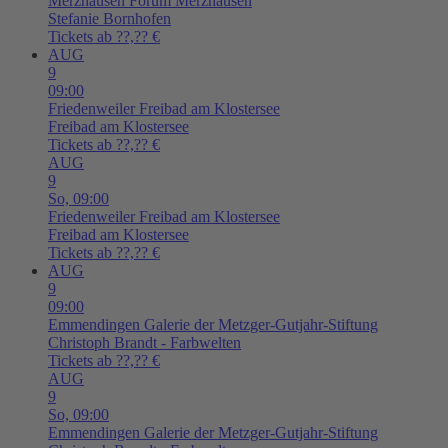
Merzhausen
Forum Merzhausen
Stefanie Bornhofen
Tickets ab ??,?? €
AUG
9
09:00
Friedenweiler
Freibad am Klostersee
Freibad am Klostersee
Tickets ab ??,?? €
AUG
9
So,
09:00
Friedenweiler
Freibad am Klostersee
Freibad am Klostersee
Tickets ab ??,?? €
AUG
9
09:00
Emmendingen
Galerie der Metzger-Gutjahr-Stiftung
Christoph Brandt - Farbwelten
Tickets ab ??,?? €
AUG
9
So,
09:00
Emmendingen
Galerie der Metzger-Gutjahr-Stiftung