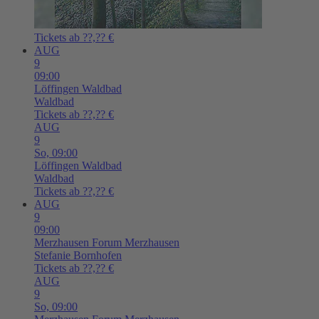
Tickets ab ??,?? €
AUG
9
09:00
Löffingen
Waldbad
Waldbad
Tickets ab ??,?? €
AUG
9
So,
09:00
Löffingen
Waldbad
Waldbad
Tickets ab ??,?? €
AUG
9
09:00
Merzhausen
Forum Merzhausen
Stefanie Bornhofen
Tickets ab ??,?? €
AUG
9
So,
09:00