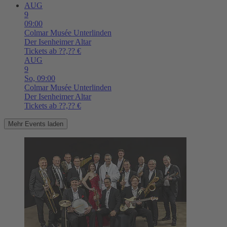
AUG
9
09:00
Colmar
Musée Unterlinden
Der Isenheimer Altar
Tickets ab ??,?? €
AUG
9
So,
09:00
Colmar
Musée Unterlinden
Der Isenheimer Altar
Tickets ab ??,?? €
Mehr Events laden