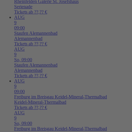
Rheinfelden
Galerie St. Josefshaus
Serienade
Tickets ab ??,?? €
AUG
9
09:00
Staufen
Alemannenbad
Alemannenbad
Tickets ab ??,?? €
AUG
9
So,
09:00
Staufen
Alemannenbad
Alemannenbad
Tickets ab ??,?? €
AUG
9
09:00
Freiburg im Breisgau
Keidel-Mineral-Thermalbad
Keidel-Mineral-Thermalbad
Tickets ab ??,?? €
AUG
9
So,
09:00
Freiburg im Breisgau
Keidel-Mineral-Thermalbad