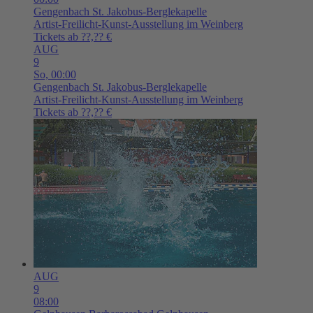
Gengenbach
St. Jakobus-Berglekapelle
Artist-Freilicht-Kunst-Ausstellung im Weinberg
Tickets ab ??,?? €
AUG
9
So,
00:00
Gengenbach
St. Jakobus-Berglekapelle
Artist-Freilicht-Kunst-Ausstellung im Weinberg
Tickets ab ??,?? €
AUG
9
08:00