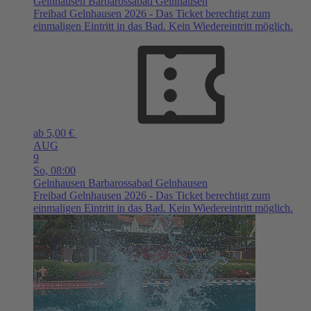
Gelnhausen
Barbarossabad Gelnhausen
Freibad Gelnhausen 2026 - Das Ticket berechtigt zum
einmaligen Eintritt in das Bad. Kein Wiedereintritt möglich.
ab 5,00 €
AUG
9
So,
08:00
Gelnhausen
Barbarossabad Gelnhausen
Freibad Gelnhausen 2026 - Das Ticket berechtigt zum
einmaligen Eintritt in das Bad. Kein Wiedereintritt möglich.