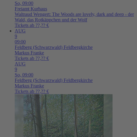
So,
09:00
Freiamt
Kurhaus
Waltraud Wengert: The Woods are lovely, dark and deep - der
Wald, das Rotkäppchen und der Wolf
Tickets ab ??,?? €
AUG
9
09:00
Feldberg (Schwarzwald)
Feldbergkirche
Markus Franke
Tickets ab ??,?? €
AUG
9
So,
09:00
Feldberg (Schwarzwald)
Feldbergkirche
Markus Franke
Tickets ab ??,?? €