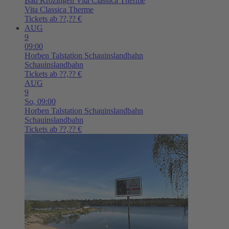
Bad Krozingen
Vita Classica Therme
Vita Classica Therme
Tickets ab ??,?? €
AUG
9
09:00
Horben
Talstation Schauinslandbahn
Schauinslandbahn
Tickets ab ??,?? €
AUG
9
So,
09:00
Horben
Talstation Schauinslandbahn
Schauinslandbahn
Tickets ab ??,?? €