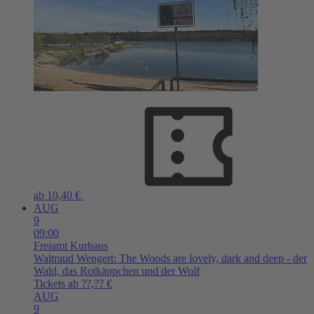
ab 10,40 €
AUG
9
09:00
Freiamt
Kurhaus
Waltraud Wengert: The Woods are lovely, dark and deep - der
Wald, das Rotkäppchen und der Wolf
Tickets ab ??,?? €
AUG
9