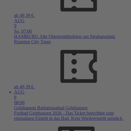
ab 49,39 €
AUG
9
So,
07:00
HAMBURG
Alte Oberpostdirektion am Stephansplatz
Running City Tours
ab 49,39 €
AUG
9
08:00
Gelnhausen
Barbarossabad Gelnhausen
Freibad Gelnhausen 2026 - Das Ticket berechtigt zum
einmaligen Eintritt in das Bad. Kein Wiedereintritt möglich.