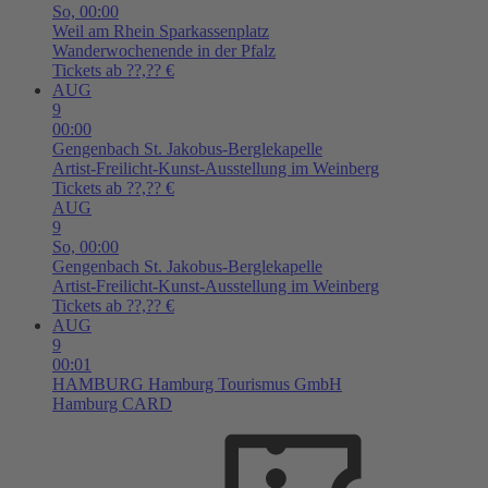
So,
00:00
Weil am Rhein
Sparkassenplatz
Wanderwochenende in der Pfalz
Tickets ab ??,?? €
AUG
9
00:00
Gengenbach
St. Jakobus-Berglekapelle
Artist-Freilicht-Kunst-Ausstellung im Weinberg
Tickets ab ??,?? €
AUG
9
So,
00:00
Gengenbach
St. Jakobus-Berglekapelle
Artist-Freilicht-Kunst-Ausstellung im Weinberg
Tickets ab ??,?? €
AUG
9
00:01
HAMBURG
Hamburg Tourismus GmbH
Hamburg CARD