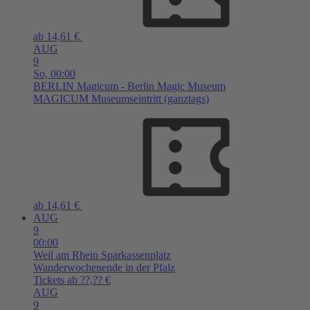
ab 14,61 €
AUG
9
So,
00:00
BERLIN
Magicum - Berlin Magic Museum
MAGICUM Museumseintritt (ganztags)
ab 14,61 €
AUG
9
00:00
Weil am Rhein
Sparkassenplatz
Wanderwochenende in der Pfalz
Tickets ab ??,?? €
AUG
9