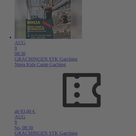
AUG
9
08:30
GRACHINGEN
STK Garching
Ninja Kids Camp Gaching
ab 93,00 €
AUG
9
So,
08:30
GRACHINGEN
STK Garching