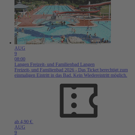
AUG
9
08:00
Langen
Freizeit- und Familienbad Langen
Freizeit- und Familienbad 2026 - Das Ticket berechtigt zum
einmaligen Eintritt in das Bad. Kein Wiedereintritt möglich.
ab 4,90 €
AUG
9