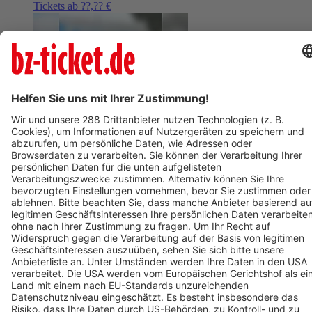
Tickets ab ??,?? €
AUG
9
09:00
BERLIN
Mauerpark Berlin
Graffitiworkshop im Mauerpark
ab 105,01 €
AUG
9