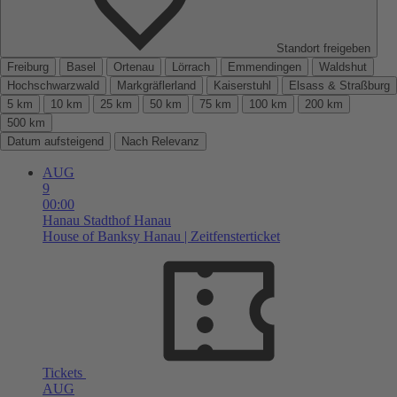
Standort freigeben
Freiburg
Basel
Ortenau
Lörrach
Emmendingen
Waldshut
Hochschwarzwald
Markgräflerland
Kaiserstuhl
Elsass & Straßburg
5 km
10 km
25 km
50 km
75 km
100 km
200 km
500 km
Datum aufsteigend
Nach Relevanz
AUG
9
00:00
Hanau
Stadthof Hanau
House of Banksy Hanau | Zeitfensterticket
Tickets
AUG