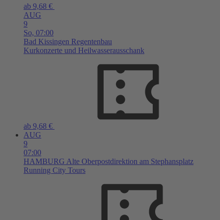
ab 9,68 €
AUG
9
So,
07:00
Bad Kissingen
Regentenbau
Kurkonzerte und Heilwasserausschank
ab 9,68 €
AUG
9
07:00
HAMBURG
Alte Oberpostdirektion am Stephansplatz
Running City Tours