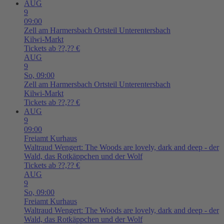
AUG
9
09:00
Zell am Harmersbach
Ortsteil Unterentersbach
Kilwi-Markt
Tickets ab ??,?? €
AUG
9
So,
09:00
Zell am Harmersbach
Ortsteil Unterentersbach
Kilwi-Markt
Tickets ab ??,?? €
AUG
9
09:00
Freiamt
Kurhaus
Waltraud Wengert: The Woods are lovely, dark and deep - der
Wald, das Rotkäppchen und der Wolf
Tickets ab ??,?? €
AUG
9
So,
09:00
Freiamt
Kurhaus
Waltraud Wengert: The Woods are lovely, dark and deep - der
Wald, das Rotkäppchen und der Wolf