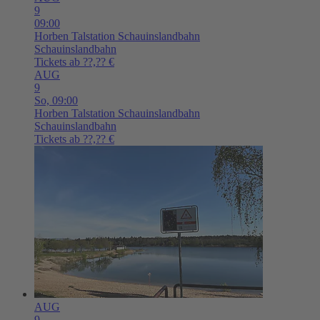
9
09:00
Horben
Talstation Schauinslandbahn
Schauinslandbahn
Tickets ab ??,?? €
AUG
9
So,
09:00
Horben
Talstation Schauinslandbahn
Schauinslandbahn
Tickets ab ??,?? €
AUG
9