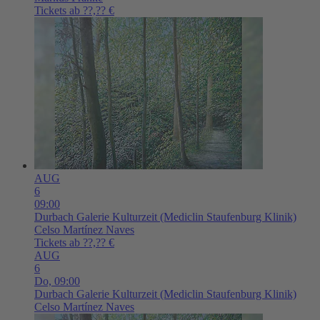
Tickets ab ??,?? €
AUG
6
09:00
Durbach
Galerie Kulturzeit (Mediclin Staufenburg Klinik)
Celso Martínez Naves
Tickets ab ??,?? €
AUG
6
Do,
09:00
Durbach
Galerie Kulturzeit (Mediclin Staufenburg Klinik)
Celso Martínez Naves