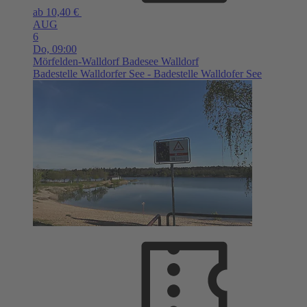
ab 10,40 €
AUG
6
Do,
09:00
Mörfelden-Walldorf
Badesee Walldorf
Badestelle Walldorfer See - Badestelle Walldofer See