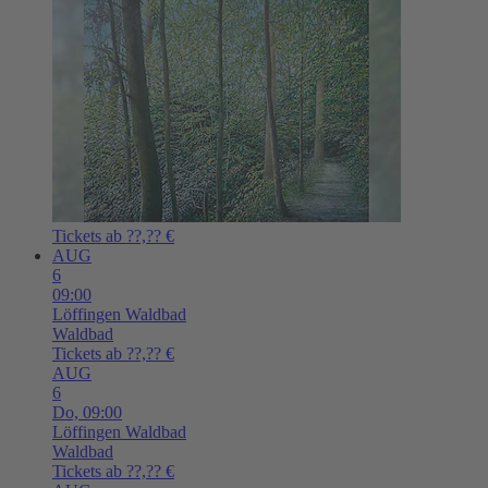
Tickets ab ??,?? €
AUG
6
09:00
Löffingen
Waldbad
Waldbad
Tickets ab ??,?? €
AUG
6
Do,
09:00
Löffingen
Waldbad
Waldbad
Tickets ab ??,?? €