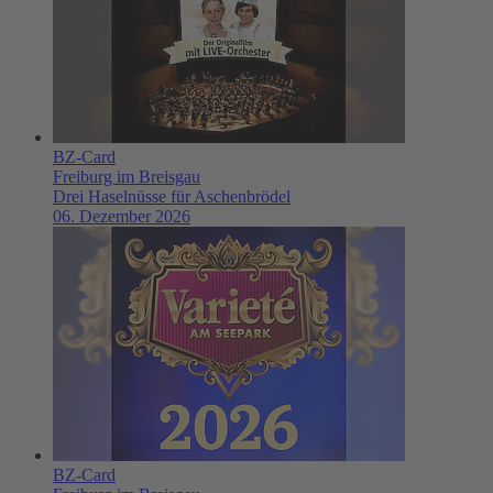
BZ-Card
Freiburg im Breisgau
Drei Haselnüsse für Aschenbrödel
06. Dezember 2026
BZ-Card