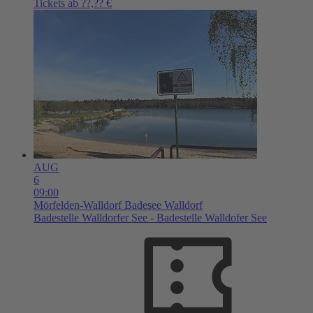
Tickets ab ??,?? €
AUG
6
09:00
Mörfelden-Walldorf
Badesee Walldorf
Badestelle Walldorfer See - Badestelle Walldofer See