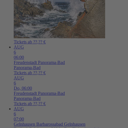
Tickets ab ??,?? €
AUG
6
06:00
Freudenstadt
Panorama-Bad
Panorama-Bad
Tickets ab ??,?? €
AUG
6
Do,
06:00
Freudenstadt
Panorama-Bad
Panorama-Bad
Tickets ab ??,?? €
AUG
6
07:00
Gelnhausen
Barbarossabad Gelnhausen