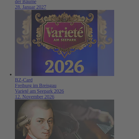
der Bäume
28. Januar 2027
BZ-Card
Freiburg im Breisgau
Varieté am Seepark 2026
12. November 2026