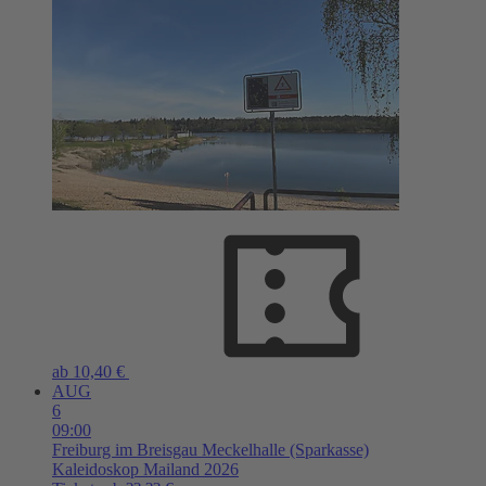
ab 10,40 €
AUG
6
09:00
Freiburg im Breisgau
Meckelhalle (Sparkasse)
Kaleidoskop Mailand 2026