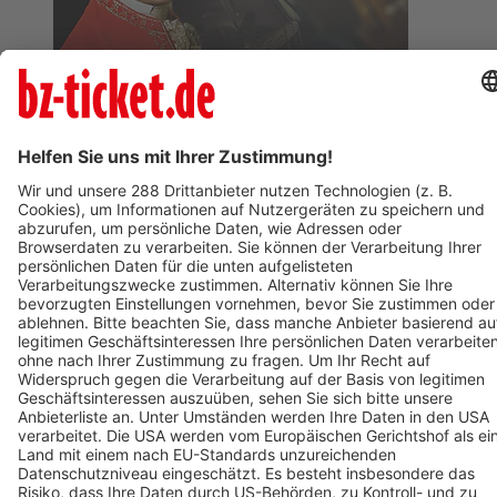
BZ-Card
Freiburg im Breisgau
Wolfgang Amadeus Mozart
05. Januar 2027
BZ-Card
Freiburg im Breisgau
Circolo 2026 - Udo Jürgens - Aber bitte mit Schlager!
12. Dezember 2026