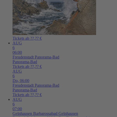
Tickets ab ??,?? €
AUG
6
06:00
Freudenstadt
Panorama-Bad
Panorama-Bad
Tickets ab ??,?? €
AUG
6
Do,
06:00
Freudenstadt
Panorama-Bad
Panorama-Bad
Tickets ab ??,?? €
AUG
6
07:00
Gelnhausen
Barbarossabad Gelnhausen