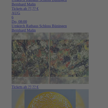
Bernhard Malin
Tickets ab ??,?? €
AUG
6
Do,
08:00
Umkirch
Rathaus Schloss Büningen
Bernhard Malin
Tickets ab ??,?? €