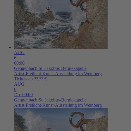
AUG
6
00:00
Gengenbach
St. Jakobus-Berglekapelle
Artist-Freilicht-Kunst-Ausstellung im Weinberg
Tickets ab ??,?? €
AUG
6
Do,
00:00
Gengenbach
St. Jakobus-Berglekapelle
Artist-Freilicht-Kunst-Ausstellung im Weinberg