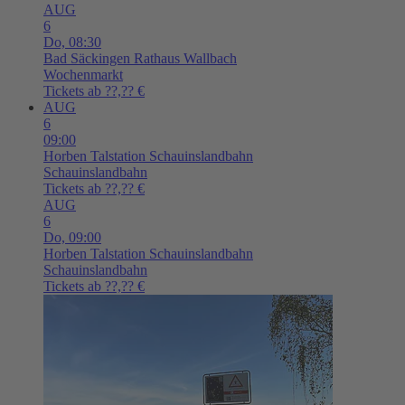
AUG
6
Do,
08:30
Bad Säckingen
Rathaus Wallbach
Wochenmarkt
Tickets ab ??,?? €
AUG
6
09:00
Horben
Talstation Schauinslandbahn
Schauinslandbahn
Tickets ab ??,?? €
AUG
6
Do,
09:00
Horben
Talstation Schauinslandbahn
Schauinslandbahn
Tickets ab ??,?? €