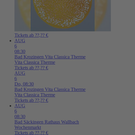
Tickets ab ??,?? €
AUG
6
08:30
Bad Krozingen
Vita Classica Therme
Vita Classica Therme
Tickets ab ??,?? €
AUG
6
Do,
08:30
Bad Krozingen
Vita Classica Therme
Vita Classica Therme
Tickets ab ??,?? €
AUG
6
08:30
Bad Säckingen
Rathaus Wallbach
Wochenmarkt
Tickets ab ??,?? €