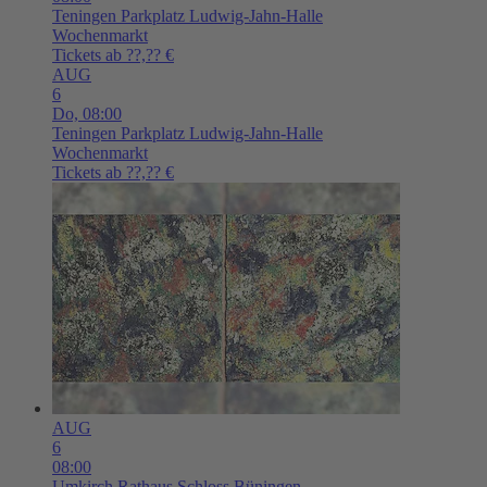
Teningen
Parkplatz Ludwig-Jahn-Halle
Wochenmarkt
Tickets ab ??,?? €
AUG
6
Do,
08:00
Teningen
Parkplatz Ludwig-Jahn-Halle
Wochenmarkt
Tickets ab ??,?? €
AUG
6
08:00
Umkirch
Rathaus Schloss Büningen