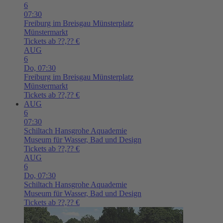
6
07:30
Freiburg im Breisgau
Münsterplatz
Münstermarkt
Tickets ab ??,?? €
AUG
6
Do,
07:30
Freiburg im Breisgau
Münsterplatz
Münstermarkt
Tickets ab ??,?? €
AUG
6
07:30
Schiltach
Hansgrohe Aquademie
Museum für Wasser, Bad und Design
Tickets ab ??,?? €
AUG
6
Do,
07:30
Schiltach
Hansgrohe Aquademie
Museum für Wasser, Bad und Design
Tickets ab ??,?? €