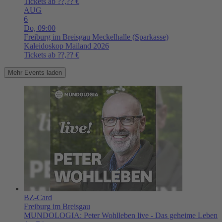
Tickets ab ??,?? €
AUG
6
Do,
09:00
Freiburg im Breisgau
Meckelhalle (Sparkasse)
Kaleidoskop Mailand 2026
Tickets ab ??,?? €
Mehr Events laden
BZ-Card
Freiburg im Breisgau
MUNDOLOGIA: Peter Wohlleben live - Das geheime Leben