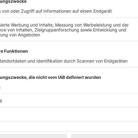
Klassik
Kunst & Museen
Märkte & Messen
Narretei
Politik & 