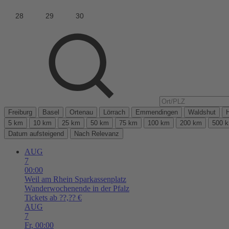
Freiburg
Basel
Ortenau
Lörrach
Emmendingen
Waldshut
5 km
10 km
25 km
50 km
75 km
100 km
200 km
500 
Datum aufsteigend
Nach Relevanz
AUG
7
00:00
Weil am Rhein
Sparkassenplatz
Wanderwochenende in der Pfalz
Tickets ab ??,?? €
AUG
7
Fr,
00:00