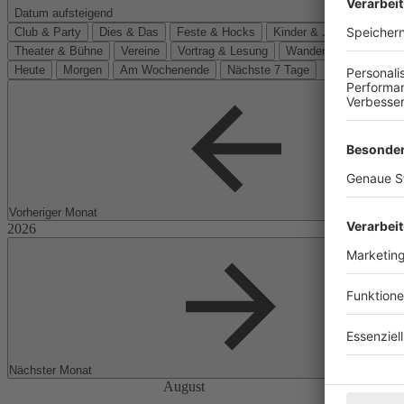
Datum aufsteigend
Club & Party
Dies & Das
Feste & Hocks
Kinder & Jugend
Kino
Theater & Bühne
Vereine
Vortrag & Lesung
Wanderungen
Heute
Morgen
Am Wochenende
Nächste 7 Tage
Vorheriger Monat
Nächster Monat