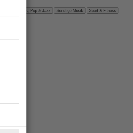
Verbände
Rock, Pop & Jazz
Sonstige Musik
Sport & Fitness