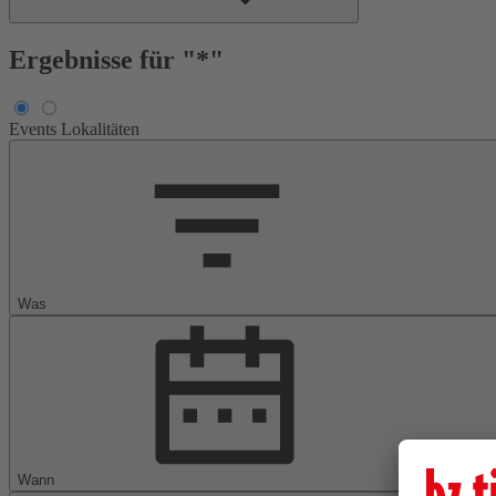
Ergebnisse für "*"
Events
Lokalitäten
Was
Wann