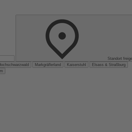
Standort freig
Hochschwarzwald
Markgräflerland
Kaiserstuhl
Elsass & Straßburg
km