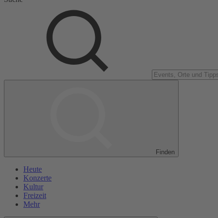
Finden
Heute
Konzerte
Kultur
Freizeit
Mehr