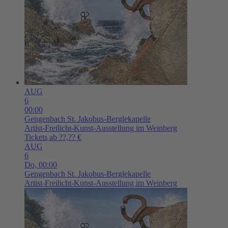
AUG
6
00:00
Gengenbach
St. Jakobus-Berglekapelle
Artist-Freilicht-Kunst-Ausstellung im Weinberg
Tickets ab ??,?? €
AUG
6
Do,
00:00
Gengenbach
St. Jakobus-Berglekapelle
Artist-Freilicht-Kunst-Ausstellung im Weinberg