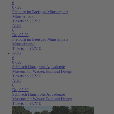
6
07:30
Freiburg im Breisgau
Münsterplatz
Münstermarkt
Tickets ab ??,?? €
AUG
6
Do,
07:30
Freiburg im Breisgau
Münsterplatz
Münstermarkt
Tickets ab ??,?? €
AUG
6
07:30
Schiltach
Hansgrohe Aquademie
Museum für Wasser, Bad und Design
Tickets ab ??,?? €
AUG
6
Do,
07:30
Schiltach
Hansgrohe Aquademie
Museum für Wasser, Bad und Design
Tickets ab ??,?? €