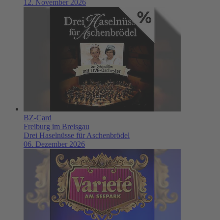
12. November 2026
BZ-Card
Freiburg im Breisgau
Drei Haselnüsse für Aschenbrödel
06. Dezember 2026