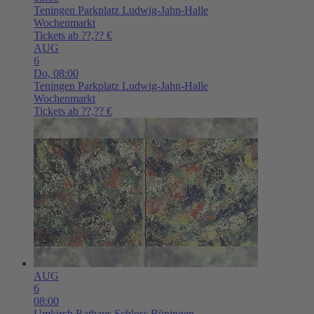
Teningen
Parkplatz Ludwig-Jahn-Halle
Wochenmarkt
Tickets ab ??,?? €
AUG
6
Do,
08:00
Teningen
Parkplatz Ludwig-Jahn-Halle
Wochenmarkt
Tickets ab ??,?? €
AUG
6
08:00
Umkirch
Rathaus Schloss Büningen