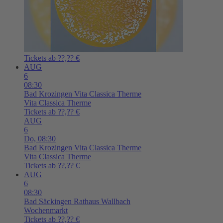
Tickets ab ??,?? €
AUG
6
08:30
Bad Krozingen
Vita Classica Therme
Vita Classica Therme
Tickets ab ??,?? €
AUG
6
Do,
08:30
Bad Krozingen
Vita Classica Therme
Vita Classica Therme
Tickets ab ??,?? €
AUG
6
08:30
Bad Säckingen
Rathaus Wallbach
Wochenmarkt
Tickets ab ??,?? €