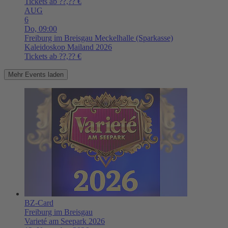
Tickets ab ??,?? €
AUG
6
Do,
09:00
Freiburg im Breisgau
Meckelhalle (Sparkasse)
Kaleidoskop Mailand 2026
Tickets ab ??,?? €
Mehr Events laden
BZ-Card
Freiburg im Breisgau
Varieté am Seepark 2026