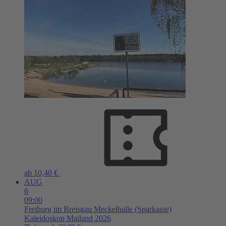
ab 10,40 €
AUG
6
09:00
Freiburg im Breisgau
Meckelhalle (Sparkasse)
Kaleidoskop Mailand 2026