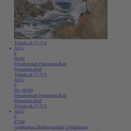
Tickets ab ??,?? €
AUG
6
06:00
Freudenstadt
Panorama-Bad
Panorama-Bad
Tickets ab ??,?? €
AUG
6
Do,
06:00
Freudenstadt
Panorama-Bad
Panorama-Bad
Tickets ab ??,?? €
AUG
6
07:00
Gelnhausen
Barbarossabad Gelnhausen