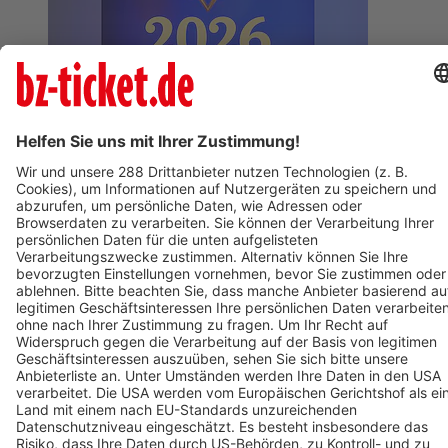
BZ-Card
Freiburg im Breisgau
Varieté am Seepark 2026
15. November 2026
BZ-Card
Freiburg im Breisgau
Circolo 2026 - Udo Jürgens - Aber bitte mit Schlager!
12. Dezember 2026