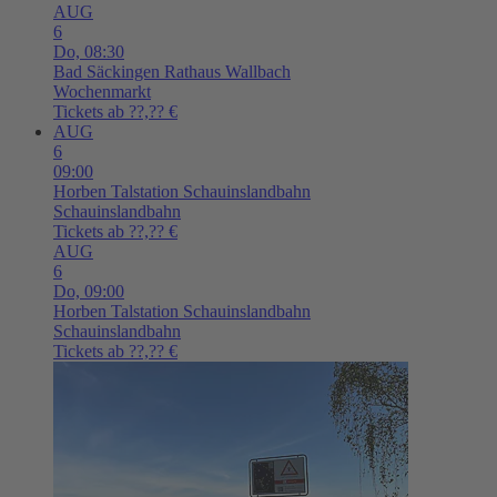
AUG
6
Do,
08:30
Bad Säckingen
Rathaus Wallbach
Wochenmarkt
Tickets ab ??,?? €
AUG
6
09:00
Horben
Talstation Schauinslandbahn
Schauinslandbahn
Tickets ab ??,?? €
AUG
6
Do,
09:00
Horben
Talstation Schauinslandbahn
Schauinslandbahn
Tickets ab ??,?? €