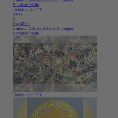
Bernhard Malin
Tickets ab ??,?? €
AUG
6
Do,
08:00
Umkirch
Rathaus Schloss Büningen
Bernhard Malin
Tickets ab ??,?? €