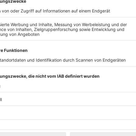
Klassik
Kunst & Museen
Märkte & Messen
Narretei
Politik & 