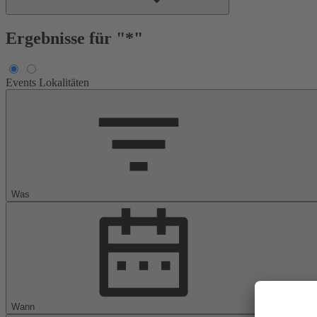
Ergebnisse für "*"
Events
Lokalitäten
Was
Wann