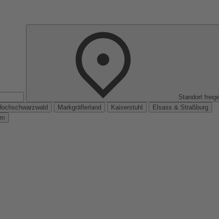
Standort freig
Hochschwarzwald
Markgräflerland
Kaiserstuhl
Elsass & Straßburg
km