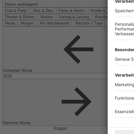
Datum aufsteigend
Club & Party
Dies & Das
Feste & Hocks
Kinder & Jugend
Kino
Theater & Bühne
Vereine
Vortrag & Lesung
Wanderungen
Heute
Morgen
Am Wochenende
Nächste 7 Tage
Vorheriger Monat
Nächster Monat