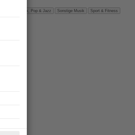
Verbände
Rock, Pop & Jazz
Sonstige Musik
Sport & Fitness