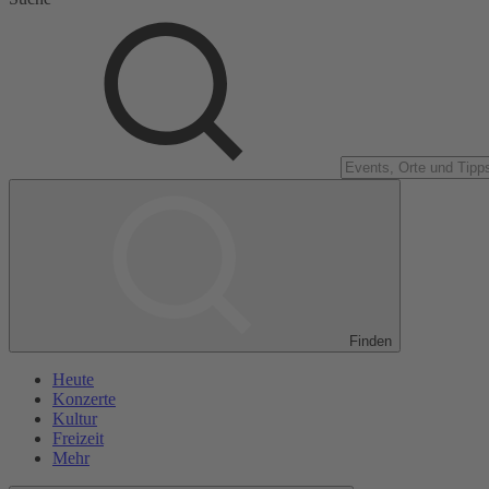
Finden
Heute
Konzerte
Kultur
Freizeit
Mehr