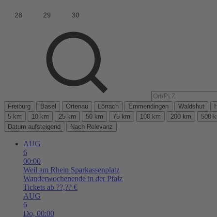
Freiburg
Basel
Ortenau
Lörrach
Emmendingen
Waldshut
5 km
10 km
25 km
50 km
75 km
100 km
200 km
500 
Datum aufsteigend
Nach Relevanz
AUG
6
00:00
Weil am Rhein
Sparkassenplatz
Wanderwochenende in der Pfalz
Tickets ab ??,?? €
AUG
6
Do,
00:00