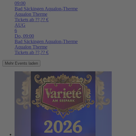
09:00
Bad Säckingen
Aqualon-Therme
Aqualon Therme
Tickets ab ??,?? €
AUG
6
Do,
09:00
Bad Säckingen
Aqualon-Therme
Aqualon Therme
Tickets ab ??,?? €
Mehr Events laden