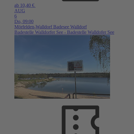
ab 10,40 €
AUG
6
Do,
09:00
Mörfelden-Walldorf
Badesee Walldorf
Badestelle Walldorfer See - Badestelle Walldofer See