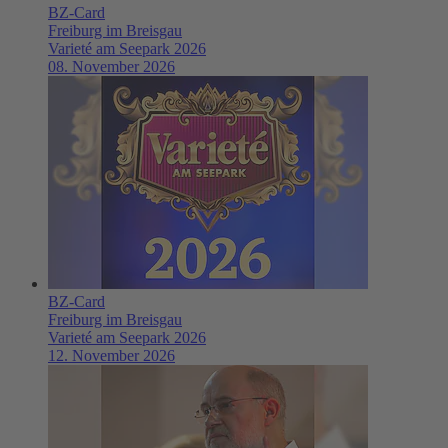
BZ-Card
Freiburg im Breisgau
Varieté am Seepark 2026
08. November 2026
BZ-Card
Freiburg im Breisgau
Varieté am Seepark 2026
12. November 2026