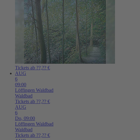
Tickets ab ??,?? €
AUG
6
09:00
Löffingen
Waldbad
Waldbad
Tickets ab ??,?? €
AUG
6
Do,
09:00
Löffingen
Waldbad
Waldbad
Tickets ab ??,?? €