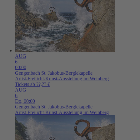
AUG
6
00:00
Gengenbach
St. Jakobus-Berglekapelle
Artist-Freilicht-Kunst-Ausstellung im Weinberg
Tickets ab ??,?? €
AUG
6
Do,
00:00
Gengenbach
St. Jakobus-Berglekapelle
Artist-Freilicht-Kunst-Ausstellung im Weinberg