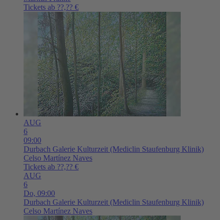
Tickets ab ??,?? €
AUG
6
09:00
Durbach
Galerie Kulturzeit (Mediclin Staufenburg Klinik)
Celso Martínez Naves
Tickets ab ??,?? €
AUG
6
Do,
09:00
Durbach
Galerie Kulturzeit (Mediclin Staufenburg Klinik)
Celso Martínez Naves