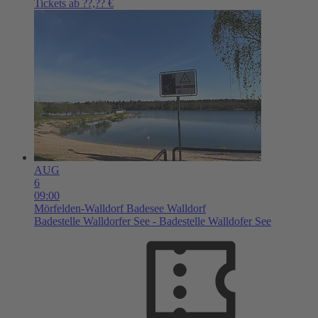
Tickets ab ??,?? €
AUG
6
09:00
Mörfelden-Walldorf
Badesee Walldorf
Badestelle Walldorfer See - Badestelle Walldofer See