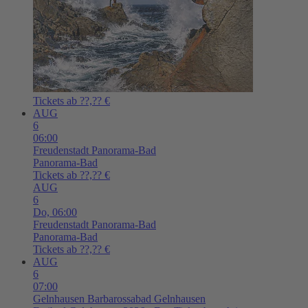
Tickets ab ??,?? €
AUG
6
06:00
Freudenstadt
Panorama-Bad
Panorama-Bad
Tickets ab ??,?? €
AUG
6
Do,
06:00
Freudenstadt
Panorama-Bad
Panorama-Bad
Tickets ab ??,?? €
AUG
6
07:00
Gelnhausen
Barbarossabad Gelnhausen