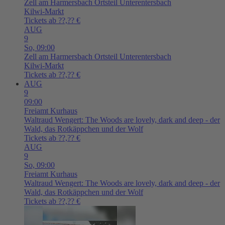
Zell am Harmersbach
Ortsteil Unterentersbach
Kilwi-Markt
Tickets ab ??,?? €
AUG
9
So,
09:00
Zell am Harmersbach
Ortsteil Unterentersbach
Kilwi-Markt
Tickets ab ??,?? €
AUG
9
09:00
Freiamt
Kurhaus
Waltraud Wengert: The Woods are lovely, dark and deep - der
Wald, das Rotkäppchen und der Wolf
Tickets ab ??,?? €
AUG
9
So,
09:00
Freiamt
Kurhaus
Waltraud Wengert: The Woods are lovely, dark and deep - der
Wald, das Rotkäppchen und der Wolf
Tickets ab ??,?? €