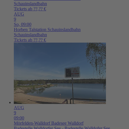
Schauinslandbahn
Tickets ab ??,?? €
AUG
9
So,
09:00
Horben
Talstation Schauinslandbahn
Schauinslandbahn
Tickets ab ??,?? €
AUG
9
09:00
Mörfelden-Walldorf
Badesee Walldorf
Badestelle Walldorfer See - Badestelle Walldofer See