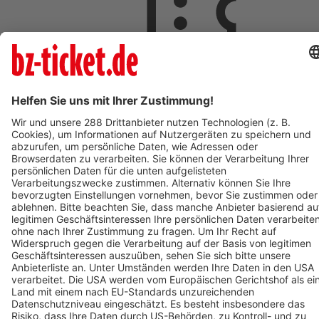
ab 18,00 €
AUG
9
So,
09:00
ST.PAUL IM LAVANTTAL
Johannesberg
St. Pauler Waldgeschichten - Vivaldi der Waldwal - Ticket
zum Mars
ab 18,00 €
AUG
9
09:00
OBERHAUSEN
OBEX | Oberhausen
POLAR EXPERIENCE - Die immersive Ausstellung