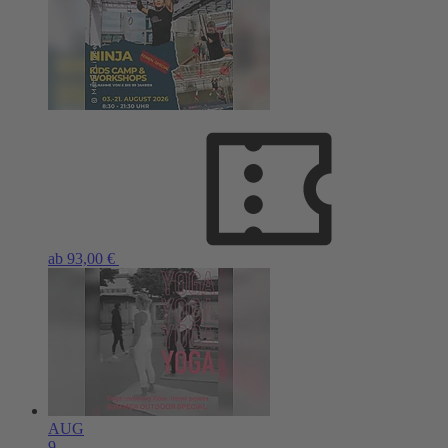
ab 93,00 €
AUG
9