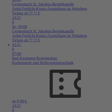
Gengenbach
St. Jakobus-Berglekapelle
Artist-Freilicht-Kunst-Ausstellung im Weinberg
Tickets ab ??,?? €
AUG
9
So,
00:00
Gengenbach
St. Jakobus-Berglekapelle
Artist-Freilicht-Kunst-Ausstellung im Weinberg
Tickets ab ??,?? €
AUG
9
07:00
Bad Kissingen
Regentenbau
Kurkonzerte und Heilwasserausschank
ab 9,68 €
AUG
9