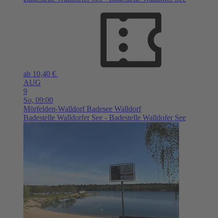
ab 10,40 €
AUG
9
So,
09:00
Mörfelden-Walldorf
Badesee Walldorf
Badestelle Walldorfer See - Badestelle Walldofer See