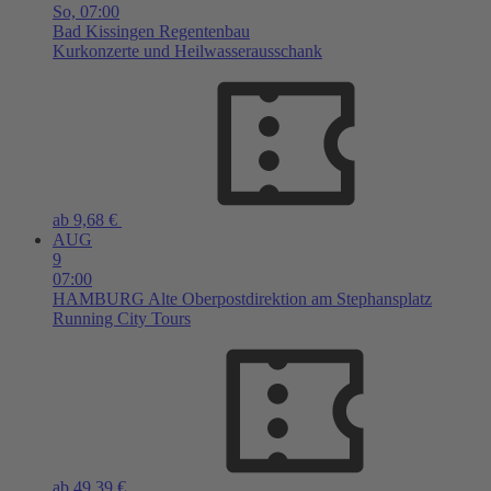
So,
07:00
Bad Kissingen
Regentenbau
Kurkonzerte und Heilwasserausschank
ab 9,68 €
AUG
9
07:00
HAMBURG
Alte Oberpostdirektion am Stephansplatz
Running City Tours
ab 49,39 €