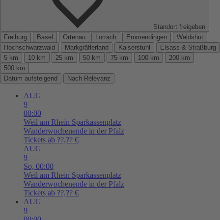
Standort freigeben
Freiburg
Basel
Ortenau
Lörrach
Emmendingen
Waldshut
Hochschwarzwald
Markgräflerland
Kaiserstuhl
Elsass & Straßburg
5 km
10 km
25 km
50 km
75 km
100 km
200 km
500 km
Datum aufsteigend
Nach Relevanz
AUG
9
00:00
Weil am Rhein
Sparkassenplatz
Wanderwochenende in der Pfalz
Tickets ab ??,?? €
AUG
9
So,
00:00
Weil am Rhein
Sparkassenplatz
Wanderwochenende in der Pfalz
Tickets ab ??,?? €
AUG
9
00:00